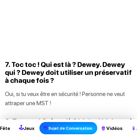
7. Toc toc ! Qui est là ? Dewey. Dewey
qui ? Dewey doit utiliser un préservatif
à chaque fois ?
Oui, si tu veux être en sécurité ! Personne ne veut
2
attraper une MST !
8. Toc toc ! Qui est là ? Idaho ! Idaho qui
🕹
👋
🍿
📱
? Je da ho ? Non ! Toi da ho !
Fête
Jeux
Vidéos
Sujet de Conversation