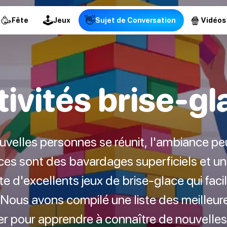
🥳
🕹
👋
🍿
Fête
Jeux
Sujet de Conversation
Vidéos
tivités brise-gl
velles personnes se réunit, l'ambiance pe
s sont des bavardages superficiels et un 
iste d'excellents jeux de brise-glace qui faci
Nous avons compilé une liste des meilleure
ser pour apprendre à connaître de nouvelle