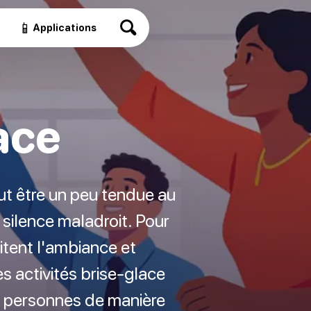
📱
Applications
ace
ut être un peu tendue au
silence maladroit. Pour
litent l'ambiance et
s activités brise-glace
s personnes de manière