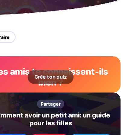
aire
es amis te connaissent-ils
Crée ton quiz
bien ?
Partager
mment avoir un petit ami: un guide
pour les filles