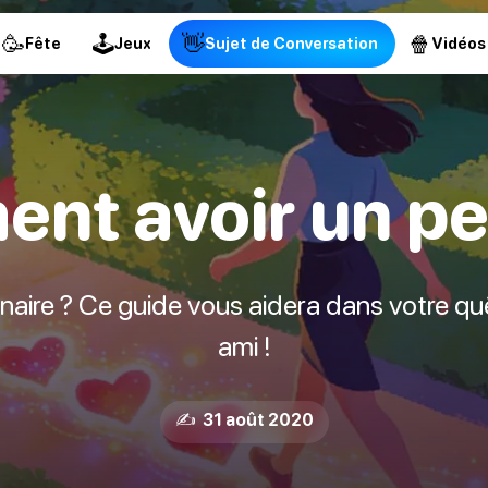
🥳
🕹
👋
🍿
Fête
Jeux
Sujet de Conversation
Vidéos
nt avoir un pet
aire ? Ce guide vous aidera dans votre quê
ami !
✍️ 31 août 2020