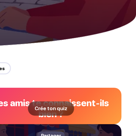
es
es amis te connaissent-ils
Crée ton quiz
bien ?
Partager