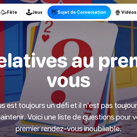
🥳
🕹
👋
🍿
Fête
Jeux
Sujet de Conversation
Vidéos
elatives au pre
vous
 est toujours un défi et il n'est pas toujou
intenir. Voici une liste de questions pour 
premier rendez-vous inoubliable.