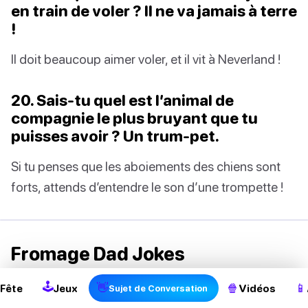
en train de voler ? Il ne va jamais à terre
!
Il doit beaucoup aimer voler, et il vit à Neverland !
20. Sais-tu quel est l’animal de
compagnie le plus bruyant que tu
puisses avoir ? Un trum-pet.
Si tu penses que les aboiements des chiens sont
forts, attends d’entendre le son d’une trompette !
2
Fromage Dad Jokes
Quand il s’agit du cheesy Dad Jokes, n’a pas besoin
🕹
👋
🍿
📱
Fête
Jeux
Vidéos
Sujet de Conversation
de réfléchir trop fort. Parfois, tu peux avoir