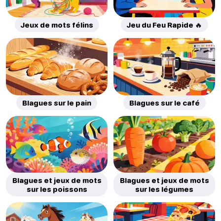
Jeux de mots félins
Jeu du Feu Rapide 🔥
Blagues sur le pain
Blagues sur le café
Blagues et jeux de mots
Blagues et jeux de mots
sur les poissons
sur les légumes