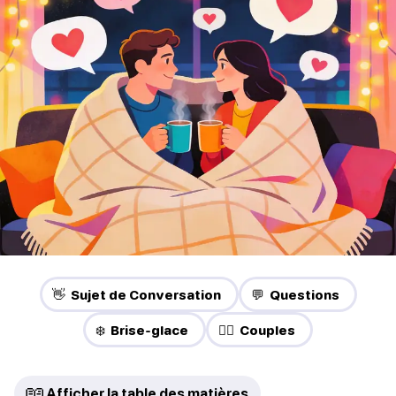
👋 Sujet de Conversation
💬 Questions
❄️ Brise-glace
❤️‍🔥 Couples
📖
Afficher la table des matières