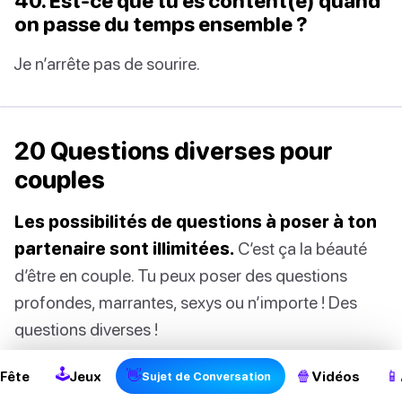
40. Est-ce que tu es content(e) quand
on passe du temps ensemble ?
Je n’arrête pas de sourire.
20 Questions diverses pour
couples
Les possibilités de questions à poser à ton
partenaire sont illimitées.
C’est ça la béauté
d’être en couple. Tu peux poser des questions
profondes, marrantes, sexys ou n’importe ! Des
questions diverses !
🕹
👋
🍿
📱
Fête
Jeux
Vidéos
Sujet de Conversation
Des questions diverses pour couples ajoutent un