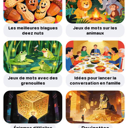
Les meilleures blagues
Jeux de mots sur les
deez nuts
animaux
Jeux de mots avec des
Idées pour lancer la
grenouilles
conversation en famille
Énigmes difficiles