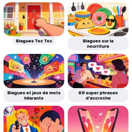
Blagues Toc Toc
Blagues sur la
nourriture
Blagues et jeux de mots
69 super phrases
hilarants
d'accroche