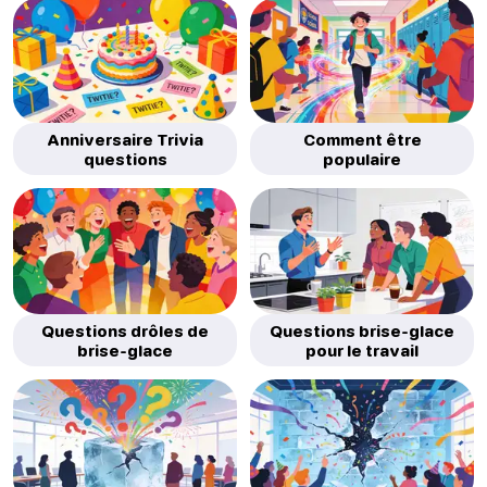
Anniversaire Trivia
Comment être
questions
populaire
Questions drôles de
Questions brise-glace
brise-glace
pour le travail