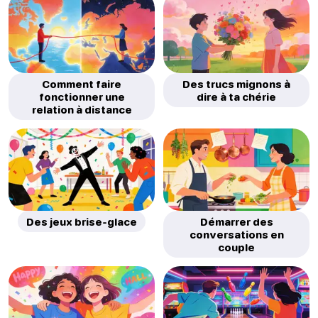
Comment faire
Des trucs mignons à
fonctionner une
dire à ta chérie
relation à distance
Des jeux brise-glace
Démarrer des
conversations en
couple