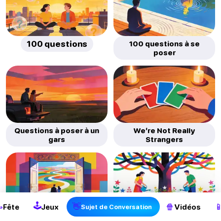
100 questions
100 questions à se
poser
Questions à poser à un
We’re Not Really
gars
Strangers
🕹

👋
🍿

Fête
Jeux
Vidéos
Sujet de Conversation
Qu'est-ce qu'une
Comment avoir une