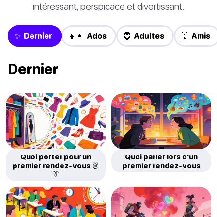
intéressant, perspicace et divertissant.
✨ Dernier
👦👧 Ados
🧔 Adultes
👯 Amis
Dernier
Quoi porter pour un
Quoi parler lors d'un
premier rendez-vous 👗
premier rendez-vous
👔