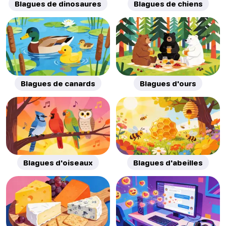
Blagues de dinosaures
Blagues de chiens
Blagues de canards
Blagues d'ours
Blagues d'oiseaux
Blagues d'abeilles