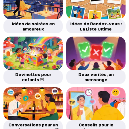
Idées de soirées en
Idées de Rendez-vous :
amoureux
La Liste Ultime
Devinettes pour
Deux vérités, un
enfants 🧸
mensonge
Conversations pour un
Conseils pour le