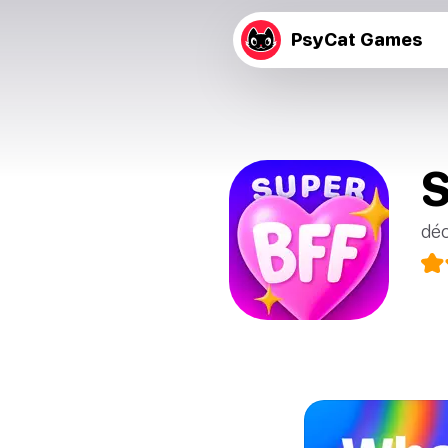
PsyCat Games
S
déc