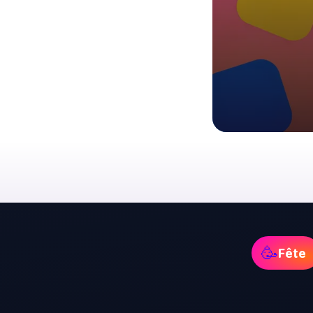
🥳
Fête