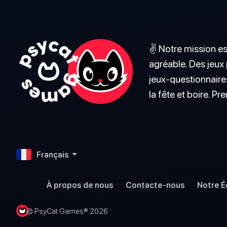
✌️ Notre mission es
agréable. Des jeux
jeux-questionnaires
la fête et boire. Pre
Français
À propos de nous
Contacte-nous
Notre É
© PsyCat Games® 2026