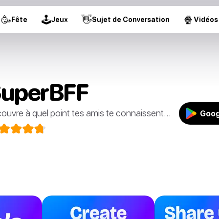
🥳
🕹
👋
🍿
Fête
Jeux
Sujet de Conversation
Vidéos
uperBFF
ouvre à quel point tes amis te connaissent...
Goog