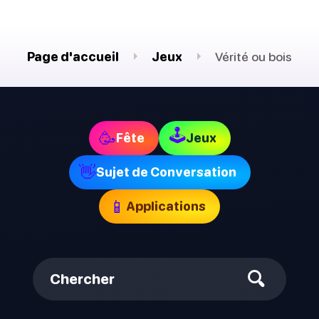
Page d'accueil
Jeux
Vérité ou bois
🕹
🥳
Fête
Jeux
👋
Sujet de Conversation
📱
Applications
Chercher