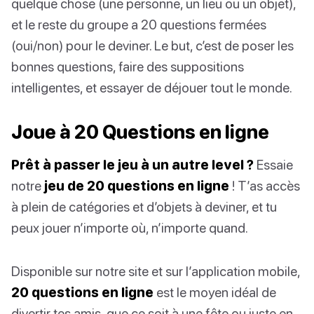
quelque chose (une personne, un lieu ou un objet),
et le reste du groupe a 20 questions fermées
(oui/non) pour le deviner. Le but, c’est de poser les
bonnes questions, faire des suppositions
intelligentes, et essayer de déjouer tout le monde.
Joue à 20 Questions en ligne
Prêt à passer le jeu à un autre level ?
Essaie
notre
jeu de 20 questions en ligne
! T’as accès
à plein de catégories et d’objets à deviner, et tu
peux jouer n’importe où, n’importe quand.
Disponible sur notre site et sur l’application mobile,
20 questions en ligne
est le moyen idéal de
divertir tes amis, que ce soit à une fête ou juste en