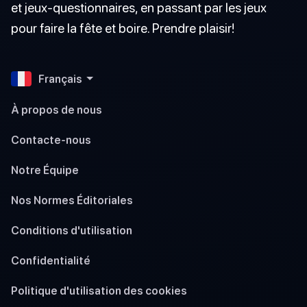
et jeux-questionnaires, en passant par les jeux
pour faire la fête et boire. Prendre plaisir!
Français
À propos de nous
Contacte-nous
Notre Équipe
Nos Normes Éditoriales
Conditions d'utilisation
Confidentialité
Politique d'utilisation des cookies