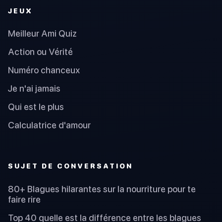
JEUX
Meilleur Ami Quiz
Action ou Vérité
Numéro chanceux
Je n'ai jamais
Qui est le plus
Calculatrice d'amour
SUJET DE CONVERSATION
80+ Blagues hilarantes sur la nourriture pour te
faire rire
Top 40 quelle est la différence entre les blagues