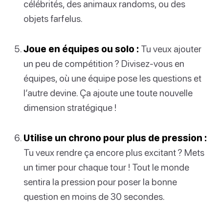
célébrités, des animaux randoms, ou des
objets farfelus.
Joue en équipes ou solo :
Tu veux ajouter
un peu de compétition ? Divisez-vous en
équipes, où une équipe pose les questions et
l’autre devine. Ça ajoute une toute nouvelle
dimension stratégique !
Utilise un chrono pour plus de pression :
Tu veux rendre ça encore plus excitant ? Mets
un timer pour chaque tour ! Tout le monde
sentira la pression pour poser la bonne
question en moins de 30 secondes.