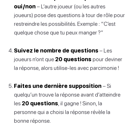
oui/non
– L’autre joueur (ou les autres
joueurs) pose des questions à tour de rôle pour
restreindre les possibilités. Exemple : “C’est
quelque chose que tu peux manger ?”
Suivez le nombre de questions
– Les
joueurs n’ont que
20 questions
pour deviner
la réponse, alors utilise-les avec parcimonie !
Faites une dernière supposition
– Si
quelqu’un trouve la réponse avant d’atteindre
les
20 questions
, il gagne ! Sinon, la
personne qui a choisi la réponse révèle la
bonne réponse.