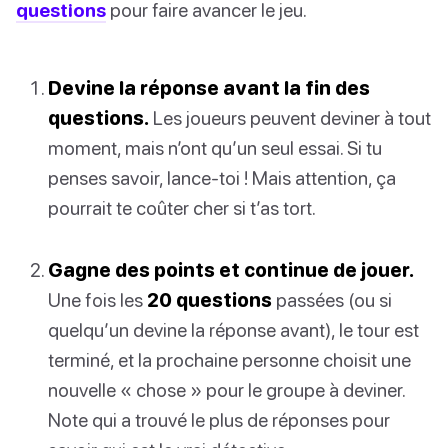
questions
pour faire avancer le jeu.
Devine la réponse avant la fin des
questions.
Les joueurs peuvent deviner à tout
moment, mais n’ont qu’un seul essai. Si tu
penses savoir, lance-toi ! Mais attention, ça
pourrait te coûter cher si t’as tort.
Gagne des points et continue de jouer.
Une fois les
20 questions
passées (ou si
quelqu’un devine la réponse avant), le tour est
terminé, et la prochaine personne choisit une
nouvelle « chose » pour le groupe à deviner.
Note qui a trouvé le plus de réponses pour