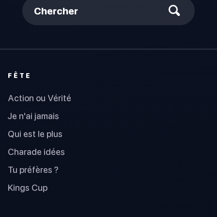
Chercher
FÊTE
Action ou Vérité
Je n'ai jamais
Qui est le plus
Charade idées
Tu préfères ?
Kings Cup