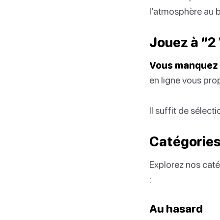
l’atmosphère au 
Jouez à “2
Vous manquez d
en ligne vous prop
Il suffit de sélec
Catégories
Explorez nos catég
:
Au hasard