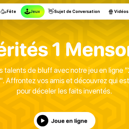
🥳
🕹
👋
🍿
Fête
Jeux
Sujet de Conversation
Vidéos
érités 1 Mens
 talents de bluff avec notre jeu en ligne "
 Affrontez vos amis et découvrez qui est 
pour déceler les faits inventés.
Joue en ligne