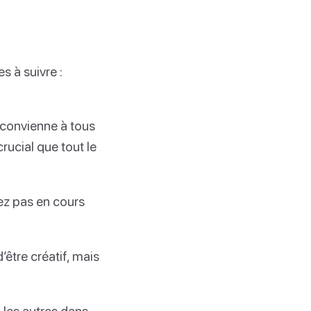
s à suivre :
 convienne à tous
crucial que tout le
ez pas en cours
être créatif, mais
s les autres dans