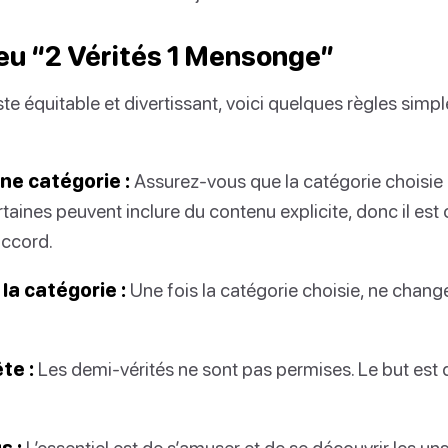
jeu “2 Vérités 1 Mensonge”
ste équitable et divertissant, voici quelques règles simple
ne catégorie :
Assurez-vous que la catégorie choisie
rtaines peuvent inclure du contenu explicite, donc il est 
accord.
la catégorie :
Une fois la catégorie choisie, ne chang
te :
Les demi-vérités ne sont pas permises. Le but est d’
s :
L’essentiel est de s’amuser et de se découvrir les un