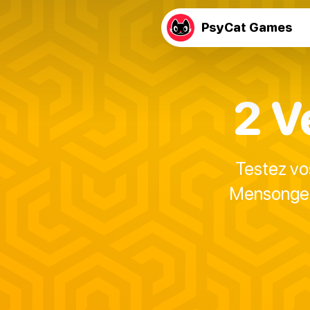
PsyCat Games
2 V
Testez vos
Mensonge".