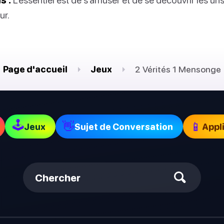
ur.
Page d'accueil
Jeux
2 Vérités 1 Mensonge
🕹
👋
📱
Jeux
Sujet de Conversation
Appl
Chercher