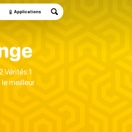
📱
Applications
onge
2 Vérités 1
le meilleur