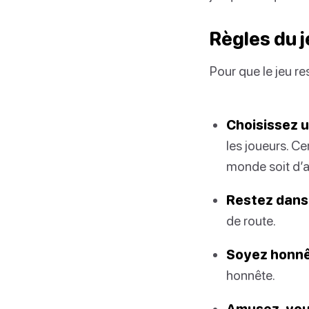
Règles du 
Pour que le jeu re
Choisissez u
les joueurs. Ce
monde soit d’
Restez dans 
de route.
Soyez honnê
honnête.
Amusez-vou