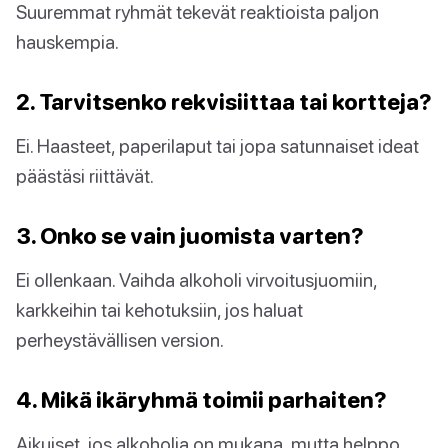
Suuremmat ryhmät tekevät reaktioista paljon
hauskempia.
2. Tarvitsenko rekvisiittaa tai kortteja?
Ei. Haasteet, paperilaput tai jopa satunnaiset ideat
päästäsi riittävät.
3. Onko se vain juomista varten?
Ei ollenkaan. Vaihda alkoholi virvoitusjuomiin,
karkkeihin tai kehotuksiin, jos haluat
perheystävällisen version.
4. Mikä ikäryhmä toimii parhaiten?
Aikuiset, jos alkoholia on mukana, mutta helppo