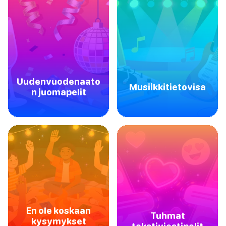
Uudenvuodenaato
Musiikkitietovisa
n juomapelit
En ole koskaan
Tuhmat
kysymykset