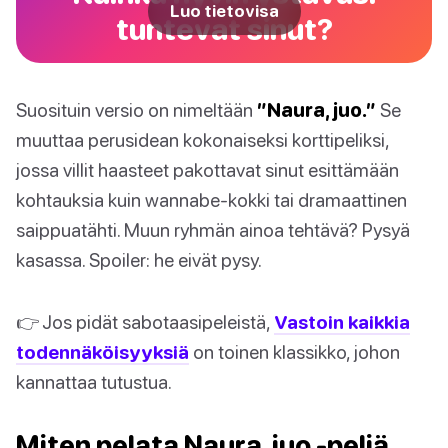
Luo tietovisa
tuntevat sinut?
Suosituin versio on nimeltään
”Naura, juo.”
Se
muuttaa perusidean kokonaiseksi korttipeliksi,
jossa villit haasteet pakottavat sinut esittämään
kohtauksia kuin wannabe-kokki tai dramaattinen
saippuatähti. Muun ryhmän ainoa tehtävä? Pysyä
kasassa. Spoiler: he eivät pysy.
👉 Jos pidät sabotaasipeleistä,
Vastoin kaikkia
todennäköisyyksiä
on toinen klassikko, johon
kannattaa tutustua.
Miten pelata Naura, juo -peliä