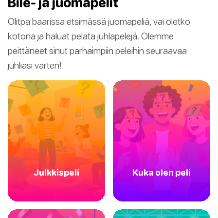
Bile- ja juomapelit
Olitpa baarissa etsimässä juomapeliä, vai oletko
kotona ja haluat pelata juhlapelejä. Olemme
peittäneet sinut parhaimpiin peleihin seuraavaa
juhliasi varten!
Julkkispeli
Kuka olen peli