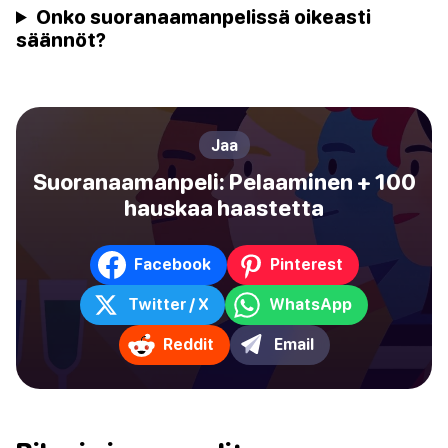
Onko suoranaamanpelissä oikeasti
säännöt?
Jaa
Suoranaamanpeli: Pelaaminen + 100
hauskaa haastetta
Facebook
Pinterest
Twitter / X
WhatsApp
Reddit
Email