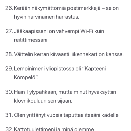
Kerään näkymättömiä postimerkkejä – se on
hyvin harvinainen harrastus.
Jääkaapissani on vahvempi Wi-Fi kuin
reitittimessäni.
Väittelin kerran kiivaasti liikennekartion kanssa.
Lempinimeni yliopistossa oli “Kapteeni
Kömpelö”.
Hain Tylypahkaan, mutta minut hyväksyttiin
klovnikouluun sen sijaan.
Olen yrittänyt vuosia taputtaa itseäni kädelle.
Kattotuulettimeni ja minä olemme