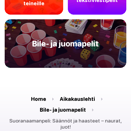
tekstiviestipelit
teineille
Bile- ja juomapelit
Home
Aikakauslehti
Bile- ja juomapelit
Suoranaamanpeli: Säännöt ja haasteet – naurat,
juot!