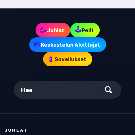
🕹
🥳
Juhlat
Pelit
👋
Keskustelun Aloittajat
📱
Sovellukset
Hae
JUHLAT