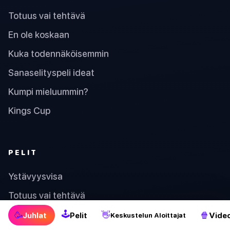
Totuus vai tehtävä
En ole koskaan
Kuka todennäköisemmin
Sanaselityspeli ideat
Kumpi mieluummin?
Kings Cup
PELIT
Ystävyysvisa
Totuus vai tehtävä
🕹
Onnennumero
🥳
👋
🍿
Juhlat
Pelit
Video
Keskustelun Aloittajat