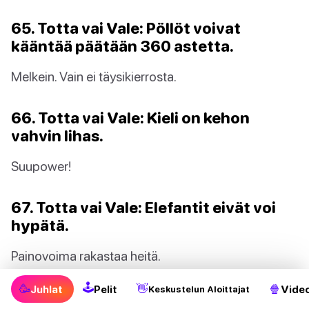
65. Totta vai Vale: Pöllöt voivat
kääntää päätään 360 astetta.
Melkein. Vain ei täysikierrosta.
66. Totta vai Vale: Kieli on kehon
vahvin lihas.
Suupower!
67. Totta vai Vale: Elefantit eivät voi
hypätä.
Painovoima rakastaa heitä.
🕹
🥳
👋
🍿
Juhlat
Pelit
Video
Keskustelun Aloittajat
68. Totta vai Vale: Kengurut eivät voi