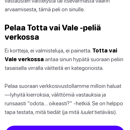
vastausten väittelystä tai itsevarmasta väärin
arvaamisesta, tämä peli on sinulle.
Pelaa Totta vai Vale -peliä
verkossa
Ei kortteja, ei valmisteluja, ei painetta.
Totta vai
Vale verkossa
antaa sinun hypätä suoraan peliin
tasaisella virralla väitteitä eri kategorioista.
Pelaa suoraan verkkosivustollamme milloin haluat
—lyhyitä kierroksia, välittömiä vastauksia ja
runsaasti “odota… oikeasti?” -hetkiä. Se on helppo
tapa testata, mitä tiedät (ja mitä
luulet
tietäväsi).