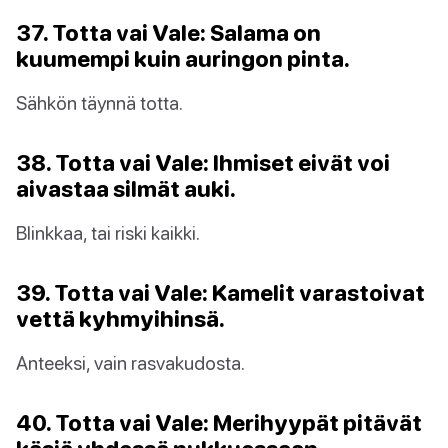
37. Totta vai Vale: Salama on
kuumempi kuin auringon pinta.
Sähkön täynnä totta.
38. Totta vai Vale: Ihmiset eivät voi
aivastaa silmät auki.
Blinkkaa, tai riski kaikki.
39. Totta vai Vale: Kamelit varastoivat
vettä kyhmyihinsä.
Anteeksi, vain rasvakudosta.
40. Totta vai Vale: Merihyypät pitävät