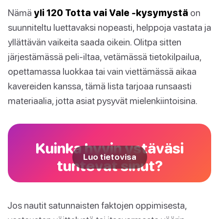
Nämä
yli 120 Totta vai Vale -kysymystä
on
suunniteltu luettavaksi nopeasti, helppoja vastata ja
yllättävän vaikeita saada oikein. Olitpa sitten
järjestämässä peli-iltaa, vetämässä tietokilpailua,
opettamassa luokkaa tai vain viettämässä aikaa
kavereiden kanssa, tämä lista tarjoaa runsaasti
materiaalia, jotta asiat pysyvät mielenkiintoisina.
Kuinka hyvin ystäväsi
Luo tietovisa
tuntevat sinut?
Jos nautit satunnaisten faktojen oppimisesta,