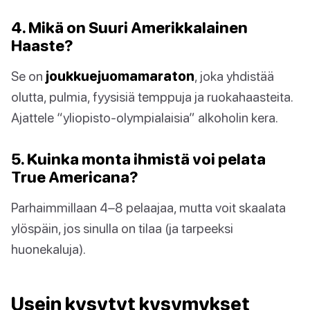
4. Mikä on Suuri Amerikkalainen
Haaste?
Se on
joukkuejuomamaraton
, joka yhdistää
olutta, pulmia, fyysisiä temppuja ja ruokahaasteita.
Ajattele “yliopisto-olympialaisia” alkoholin kera.
5. Kuinka monta ihmistä voi pelata
True Americana?
Parhaimmillaan 4–8 pelaajaa, mutta voit skaalata
ylöspäin, jos sinulla on tilaa (ja tarpeeksi
huonekaluja).
Usein kysytyt kysymykset