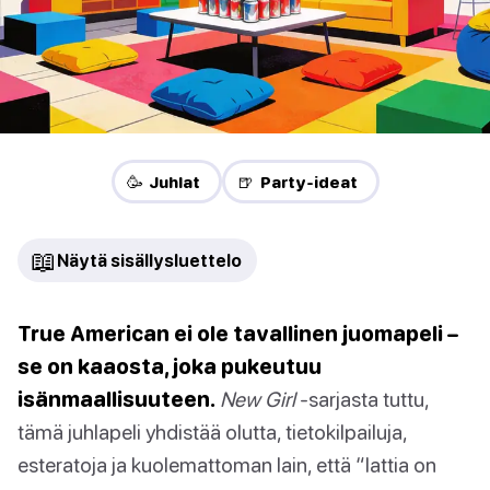
🥳 Juhlat
🍺 Party-ideat
📖
Näytä sisällysluettelo
True American ei ole tavallinen juomapeli –
se on kaaosta, joka pukeutuu
isänmaallisuuteen.
New Girl
-sarjasta tuttu,
tämä juhlapeli yhdistää olutta, tietokilpailuja,
esteratoja ja kuolemattoman lain, että “lattia on