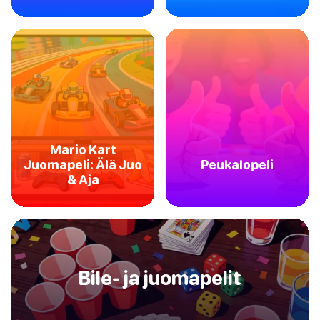
Mario Kart
Juomapeli: Älä Juo
Peukalopeli
& Aja
Bile- ja juomapelit