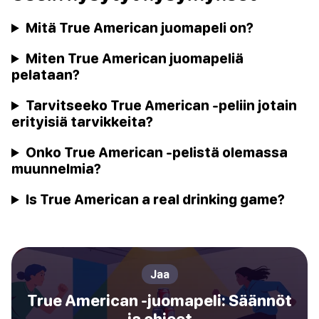
Mitä True American juomapeli on?
Miten True American juomapeliä
pelataan?
Tarvitseeko True American -peliin jotain
erityisiä tarvikkeita?
Onko True American -pelistä olemassa
muunnelmia?
Is True American a real drinking game?
Jaa
True American -juomapeli: Säännöt
ja ohjeet