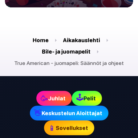
Home
Aikakauslehti
Bile- ja juomapelit
True American - juomapeli: Säännöt ja ohjeet
🕹
🥳
Juhlat
Pelit
👋
Keskustelun Aloittajat
📱
Sovellukset