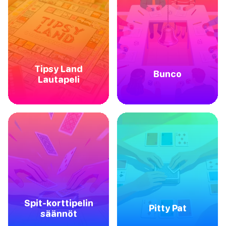
Tipsy Land
Bunco
Lautapeli
Spit-korttipelin
Pitty Pat
säännöt