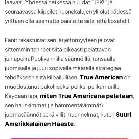
laavaa”. Yhdessä hetkessä huudat “JFK!” ja
seuraavassa kiipeilet huonekalujen yli olut kädessä
yrittäen olla saamatta paistetta siitä, että lipsahdit.
Fanit rakastuivat sen järjettömyyteen ja ovat
sittemmin tehneet siitä oikeasti pelattavan
juhlapelin. Puolivalmiilla säännöillä, runsaalla
juomisella ja juuri sopivalla määrällä strategiaa
tehdäkseen siitä kilpailullisen,
True American
on
muodostunut pakolliseksi peliksi pelikamarille.
Käydään läpi,
miten True Americana pelataan
,
sen hauskimmat (ja hämmentävimmät)
juomasäännöt sekä villit muunnelmat, kuten
Suuri
Amerikkalainen Haaste
.