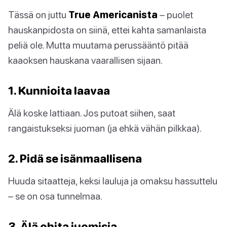
Tässä on juttu
True Americanista
– puolet
hauskanpidosta on siinä, ettei kahta samanlaista
peliä ole. Mutta muutama perussääntö pitää
kaaoksen hauskana vaarallisen sijaan.
1. Kunnioita laavaa
Älä koske lattiaan. Jos putoat siihen, saat
rangaistukseksi juoman (ja ehkä vähän pilkkaa).
2. Pidä se isänmaallisena
Huuda sitaatteja, keksi lauluja ja omaksu hassuttelu
– se on osa tunnelmaa.
3. Älä ohita juomisia