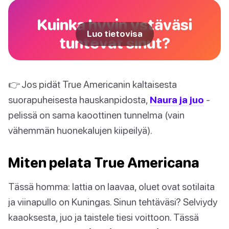
Kuinka hyvin ystäväsi
Luo tietovisa
tuntevat sinut?
👉 Jos pidät True Americanin kaltaisesta
suorapuheisesta hauskanpidosta,
Naura ja juo
-
pelissä on sama kaoottinen tunnelma (vain
vähemmän huonekalujen kiipeilyä).
Miten pelata True Americana
Tässä homma: lattia on laavaa, oluet ovat sotilaita
ja viinapullo on Kuningas. Sinun tehtäväsi? Selviydy
kaaoksesta, juo ja taistele tiesi voittoon. Tässä