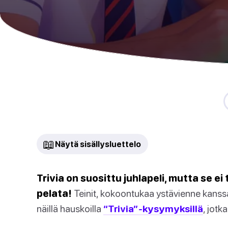
📖
Näytä sisällysluettelo
Trivia on suosittu juhlapeli, mutta se ei
pelata!
Teinit, kokoontukaa ystävienne kanss
näillä hauskoilla
“Trivia”-kysymyksillä
, jotk