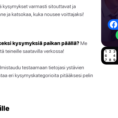
ä kysymykset varmasti sitouttavat ja
nne ja katsokaa, kuka nousee voittajaksi!
keksi kysymyksiä paikan päällä?
Me
 teineille saatavilla verkossa!
lmistaudu testaamaan tietojasi ystävien
htaa eri kysymyskategorioita pitääksesi pelin
lle