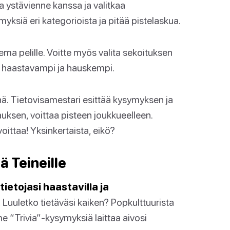
ystävienne kanssa ja valitkaa
yksiä eri kategorioista ja pitää pistelaskua.
ema pelille. Voitte myös valita sekoituksen
ee haastavampi ja hauskempi.
nä. Tietovisamestari esittää kysymyksen ja
uksen, voittaa pisteen joukkueelleen.
voittaa! Yksinkertaista, eikö?
 Teineille
ietojasi haastavilla ja
.
Luuletko tietäväsi kaiken? Popkulttuurista
me “Trivia”-kysymyksiä laittaa aivosi