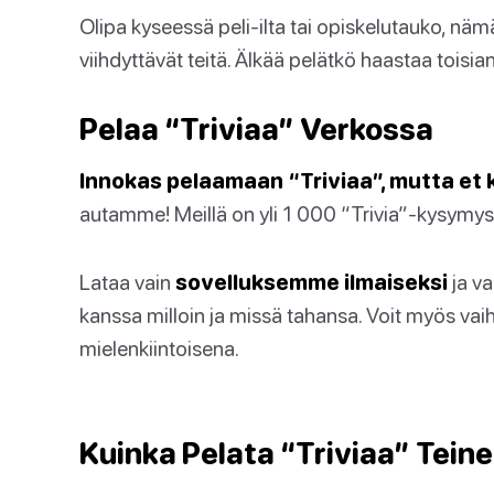
Olipa kyseessä peli-ilta tai opiskelutauko, näm
viihdyttävät teitä. Älkää pelätkö haastaa toisia
Pelaa “Triviaa” Verkossa
Innokas pelaamaan “Triviaa”, mutta et 
autamme! Meillä on yli 1 000 “Trivia”-kysymystä
Lataa vain
sovelluksemme ilmaiseksi
ja va
kanssa milloin ja missä tahansa. Voit myös vai
mielenkiintoisena.
Kuinka Pelata “Triviaa” Teinei