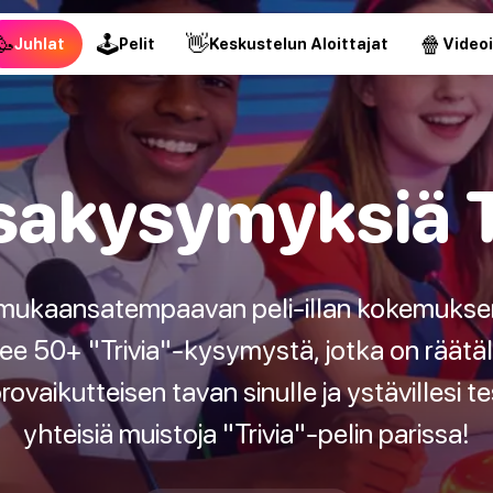
🥳
🕹
👋
🍿
Juhlat
Pelit
Keskustelun Aloittajat
Video
sakysymyksiä T
 mukaansatempaavan peli-illan kokemuksen
lee 50+ "Trivia"-kysymystä, jotka on räätälöi
aikutteisen tavan sinulle ja ystävillesi te
yhteisiä muistoja "Trivia"-pelin parissa!