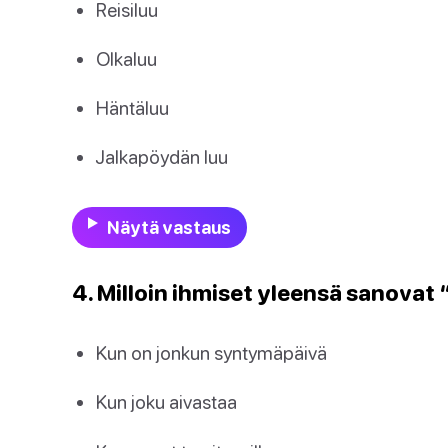
Reisiluu
Olkaluu
Häntäluu
Jalkapöydän luu
Näytä vastaus
4. Milloin ihmiset yleensä sanovat
Kun on jonkun syntymäpäivä
Kun joku aivastaa