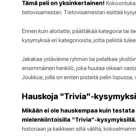
Tämä peli on yksinkertainen!
Kokoontukaa 
tietovisamestari. Tietovisamestari esittää kysym
Ennen kuin aloitatte, päättäkää kategoria tai te
kysymyksiä eri kategorioista, jotta pelistä tul
Jakakaa ystävänne ryhmiin tai pelatkaa yksilöi
ensimmäinen henkilö, joka huutaa oikean vasta
Joukkue, jolla on eniten pisteitä pelin lopussa, 
Hauskoja “Trivia”-kysymyksiä
Mikään ei ole hauskempaa kuin testata t
mielenkiintoisilla “Trivia”-kysymyksillä
historiaan ja kaikkeen siltä väliltä, kokoelmam