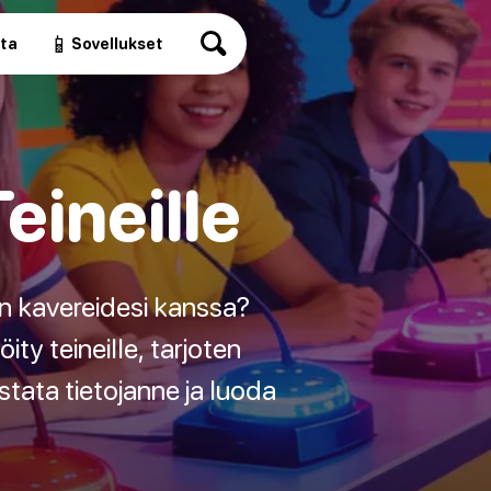
📱
ita
Sovellukset
eineille
 kavereidesi kanssa?
ty teineille, tarjoten
stata tietojanne ja luoda