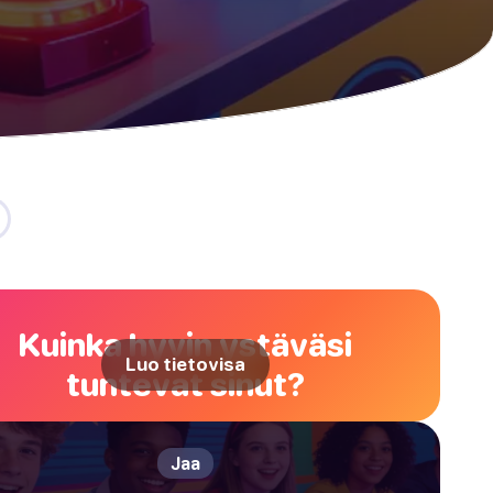
Kuinka hyvin ystäväsi
Luo tietovisa
tuntevat sinut?
Jaa