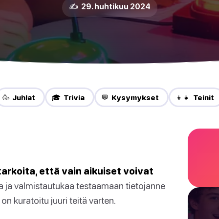
✍️ 29. huhtikuu 2024
🥳 Juhlat
🎓 Trivia
💬 Kysymykset
👦👧 Teinit
 tarkoita, että vain aikuiset voivat
a ja valmistautukaa testaamaan tietojanne
a on kuratoitu juuri teitä varten.