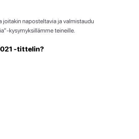
joitakin naposteltavia ja valmistaudu
via”-kysymyksillämme teineille.
021 -tittelin?