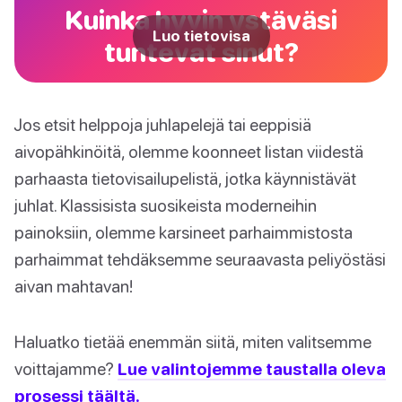
Kuinka hyvin ystäväsi
Luo tietovisa
tuntevat sinut?
Jos etsit helppoja juhlapelejä tai eeppisiä
aivopähkinöitä, olemme koonneet listan viidestä
parhaasta tietovisailupelistä, jotka käynnistävät
juhlat. Klassisista suosikeista moderneihin
painoksiin, olemme karsineet parhaimmistosta
parhaimmat tehdäksemme seuraavasta peliyöstäsi
aivan mahtavan!
Haluatko tietää enemmän siitä, miten valitsemme
voittajamme?
Lue valintojemme taustalla oleva
prosessi täältä.