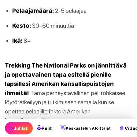
Pelaajamäärä:
2-5 pelaajaa
Kesto:
30–60 minuuttia
Ikä:
8+
Trekking The National Parks on jännittävä
ja opettavainen tapa esitellä pienille
lapsillesi Amerikan kansallispuistojen
ihmeitä!
Tämä perheystävällinen peli rohkaisee
löytöretkeilyyn ja tutkimiseen samalla kun se
opettaa pelaajille faktoja Amerikan
kansallispuistoista.
🕹
🥳
👋
🍿
Juhlat
Pelit
Video
Keskustelun Aloittajat