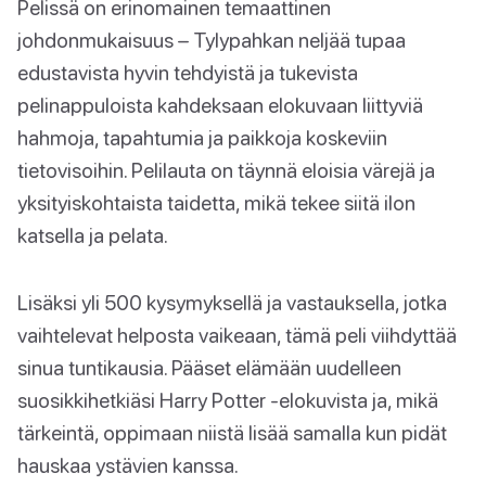
Pelissä on erinomainen temaattinen
johdonmukaisuus – Tylypahkan neljää tupaa
edustavista hyvin tehdyistä ja tukevista
pelinappuloista kahdeksaan elokuvaan liittyviä
hahmoja, tapahtumia ja paikkoja koskeviin
tietovisoihin. Pelilauta on täynnä eloisia värejä ja
yksityiskohtaista taidetta, mikä tekee siitä ilon
katsella ja pelata.
Lisäksi yli 500 kysymyksellä ja vastauksella, jotka
vaihtelevat helposta vaikeaan, tämä peli viihdyttää
sinua tuntikausia. Pääset elämään uudelleen
suosikkihetkiäsi Harry Potter -elokuvista ja, mikä
tärkeintä, oppimaan niistä lisää samalla kun pidät
hauskaa ystävien kanssa.