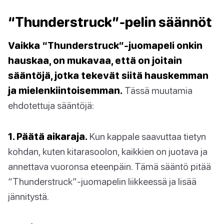
“Thunderstruck”-pelin säännöt
Vaikka “Thunderstruck”-juomapeli onkin
hauskaa, on mukavaa, että on joitain
sääntöjä, jotka tekevät siitä hauskemman
ja mielenkiintoisemman.
Tässä muutamia
ehdotettuja sääntöjä:
1. Päätä aikaraja.
Kun kappale saavuttaa tietyn
kohdan, kuten kitarasoolon, kaikkien on juotava ja
annettava vuoronsa eteenpäin. Tämä sääntö pitää
“Thunderstruck”-juomapelin liikkeessä ja lisää
jännitystä.