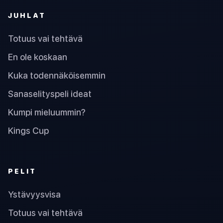
JUHLAT
Totuus vai tehtävä
En ole koskaan
Kuka todennäköisemmin
Sanaselityspeli ideat
Kumpi mieluummin?
Kings Cup
PELIT
Ystävyysvisa
Totuus vai tehtävä