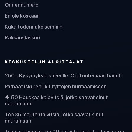
Onnennumero
En ole koskaan
Kuka todennäköisemmin
Rakkauslaskuri
KESKUSTELUN ALOITTAJAT
250+ Kysymyksiä kaverille: Opi tuntemaan hänet
Parhaat iskurepliikit tyttöjen hurmaamiseen
🐠 50 Hauskaa kalavitsiä, jotka saavat sinut
nauramaan
Top 35 mautonta vitsiä, jotka saavat sinut
nauramaan
Tulee varmemmaksi: 10 parasta asiantuntijavinkkiä