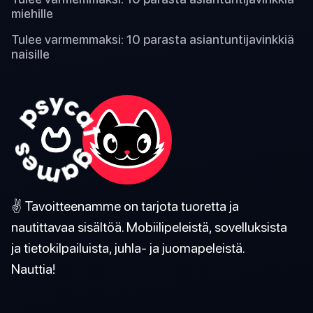
miehille
Tulee varmemmaksi: 10 parasta asiantuntijavinkkiä
naisille
✌️ Tavoitteenamme on tarjota tuoretta ja
nautittavaa sisältöä. Mobiilipeleistä, sovelluksista
ja tietokilpailuista, juhla- ja juomapeleistä.
Nauttia!