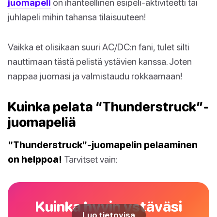
juomapeli
on ihanteellinen esipeli-aktiviteetti tai
juhlapeli mihin tahansa tilaisuuteen!
Vaikka et olisikaan suuri AC/DC:n fani, tulet silti
nauttimaan tästä pelistä ystävien kanssa. Joten
nappaa juomasi ja valmistaudu rokkaamaan!
Kuinka pelata “Thunderstruck”-
juomapeliä
“Thunderstruck”-juomapelin pelaaminen
on helppoa!
Tarvitset vain:
Kuinka hyvin ystäväsi
Luo tietovisa