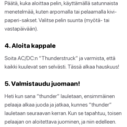
Päätä, kuka aloittaa pelin, käyttämällä satunnaista
menetelmää, kuten arpomalla tai pelaamalla kivi-
paperi-sakset. Valitse pelin suunta (myötä- tai
vastapäivään).
4. Aloita kappale
Soita AC/DC:n “Thunderstruck” ja varmista, että
kaikki kuulevat sen selvästi. Tässä alkaa hauskuus!
5. Valmistaudu juomaan!
Heti kun sana “thunder” lauletaan, ensimmäinen
pelaaja alkaa juoda ja jatkaa, kunnes “thunder”
lauletaan seuraavan kerran. Kun se tapahtuu, toisen
pelaajan on aloitettava juominen, ja niin edelleen.