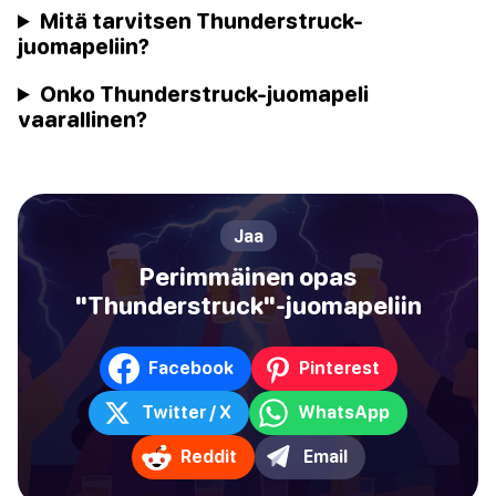
Mitä tarvitsen Thunderstruck-
juomapeliin?
Onko Thunderstruck-juomapeli
vaarallinen?
Jaa
Perimmäinen opas
"Thunderstruck"-juomapeliin
Facebook
Pinterest
Twitter / X
WhatsApp
Reddit
Email