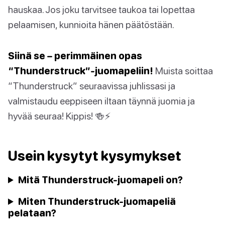
hauskaa. Jos joku tarvitsee taukoa tai lopettaa
pelaamisen, kunnioita hänen päätöstään.
Siinä se – perimmäinen opas
“Thunderstruck”-juomapeliin!
Muista soittaa
“Thunderstruck” seuraavissa juhlissasi ja
valmistaudu eeppiseen iltaan täynnä juomia ja
hyvää seuraa! Kippis! 🍻⚡️
Usein kysytyt kysymykset
Mitä Thunderstruck-juomapeli on?
Miten Thunderstruck-juomapeliä
pelataan?