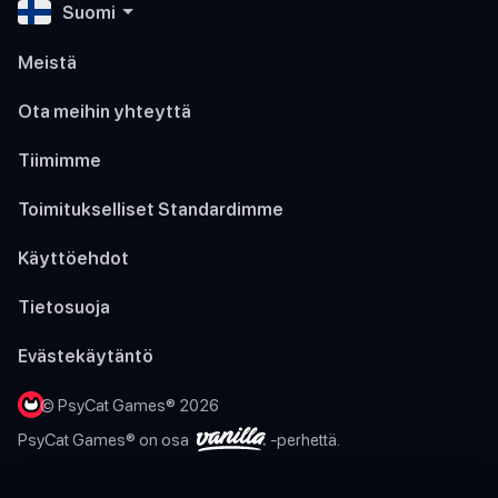
Suomi
Meistä
Ota meihin yhteyttä
Tiimimme
Toimitukselliset Standardimme
Käyttöehdot
Tietosuoja
Evästekäytäntö
© PsyCat Games® 2026
PsyCat Games® on osa
-perhettä.