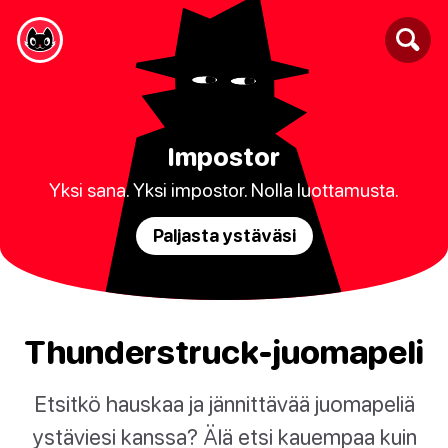
Impostor
Yksi sana. Yksi impostor. Nolla luottamusta.
Paljasta ystäväsi
Thunderstruck-juomapeli
Etsitkö hauskaa ja jännittävää juomapeliä
ystäviesi kanssa? Älä etsi kauempaa kuin