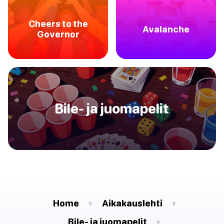
Cheers to the
Avalanche
Governor
Bile- ja juomapelit
Home
Aikakauslehti
Bile- ja juomapelit