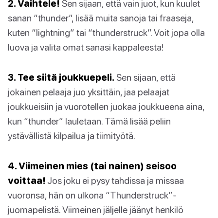
2. Vaihtele!
Sen sijaan, että vain juot, kun kuulet
sanan “thunder”, lisää muita sanoja tai fraaseja,
kuten “lightning” tai “thunderstruck”. Voit jopa olla
luova ja valita omat sanasi kappaleesta!
3. Tee siitä joukkuepeli.
Sen sijaan, että
jokainen pelaaja juo yksittäin, jaa pelaajat
joukkueisiin ja vuorotellen juokaa joukkueena aina,
kun “thunder” lauletaan. Tämä lisää peliin
ystävällistä kilpailua ja tiimityötä.
4. Viimeinen mies (tai nainen) seisoo
voittaa!
Jos joku ei pysy tahdissa ja missaa
vuoronsa, hän on ulkona “Thunderstruck”-
juomapelistä. Viimeinen jäljelle jäänyt henkilö