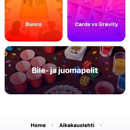
Bunco
Cards vs Gravity
Bile- ja juomapelit
Home
Aikakauslehti