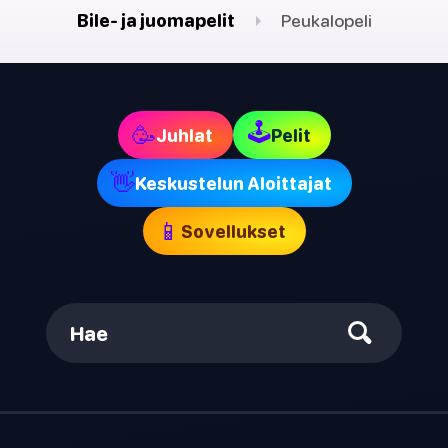
Bile- ja juomapelit
Peukalopeli
🕹
🥳
Juhlat
Pelit
👋
Keskustelun Aloittajat
📱
Sovellukset
Hae