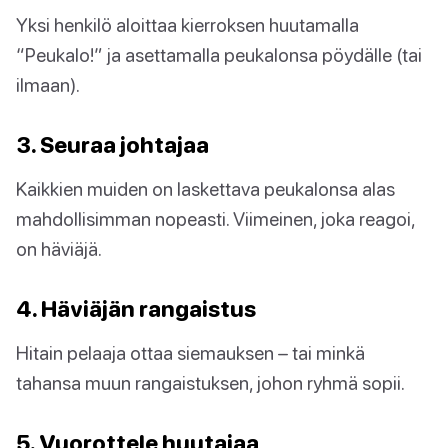
Yksi henkilö aloittaa kierroksen huutamalla
“Peukalo!” ja asettamalla peukalonsa pöydälle (tai
ilmaan).
3. Seuraa johtajaa
Kaikkien muiden on laskettava peukalonsa alas
mahdollisimman nopeasti. Viimeinen, joka reagoi,
on häviäjä.
4. Häviäjän rangaistus
Hitain pelaaja ottaa siemauksen – tai minkä
tahansa muun rangaistuksen, johon ryhmä sopii.
5. Vuorottele huutajaa