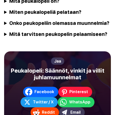
Mitä peukalopeli on?
Miten peukalopeliä pelataan?
Onko peukopeliin olemassa muunnelmia?
Mitä tarvitsen peukopelin pelaamiseen?
Jaa
Peukalopeli: Säännöt, vinkit ja villit
juhlamuunnelmat
Facebook
Pinterest
Twitter / X
WhatsApp
Reddit
Email