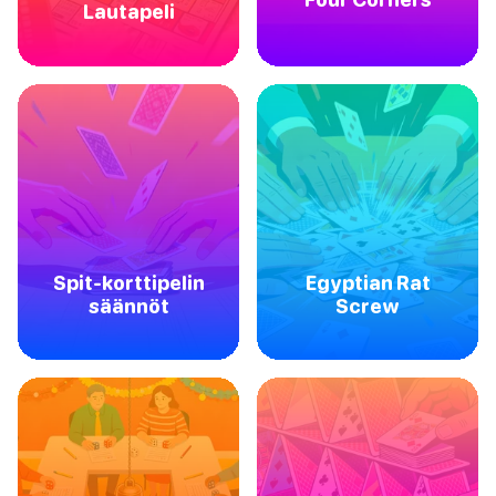
Lautapeli
Spit-korttipelin
Egyptian Rat
säännöt
Screw