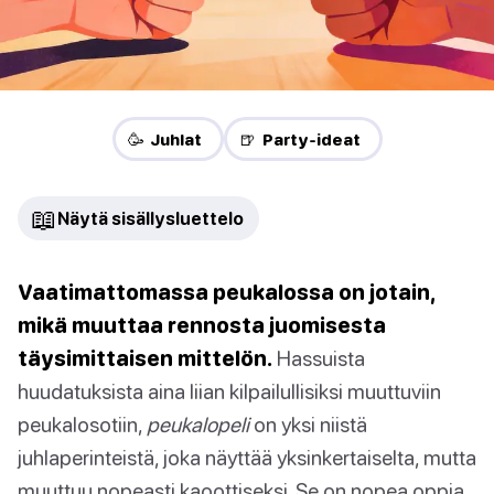
🥳 Juhlat
🍺 Party-ideat
📖
Näytä sisällysluettelo
Vaatimattomassa peukalossa on jotain,
mikä muuttaa rennosta juomisesta
täysimittaisen mittelön.
Hassuista
huudatuksista aina liian kilpailullisiksi muuttuviin
peukalosotiin,
peukalopeli
on yksi niistä
juhlaperinteistä, joka näyttää yksinkertaiselta, mutta
muuttuu nopeasti kaoottiseksi. Se on nopea oppia,