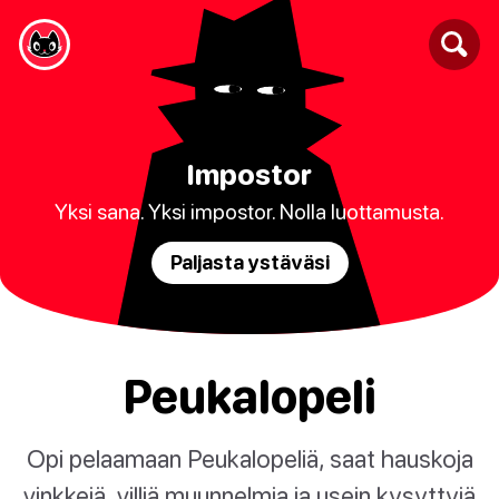
Impostor
Yksi sana. Yksi impostor. Nolla luottamusta.
Paljasta ystäväsi
Peukalopeli
Opi pelaamaan Peukalopeliä, saat hauskoja
vinkkejä, villiä muunnelmia ja usein kysyttyjä