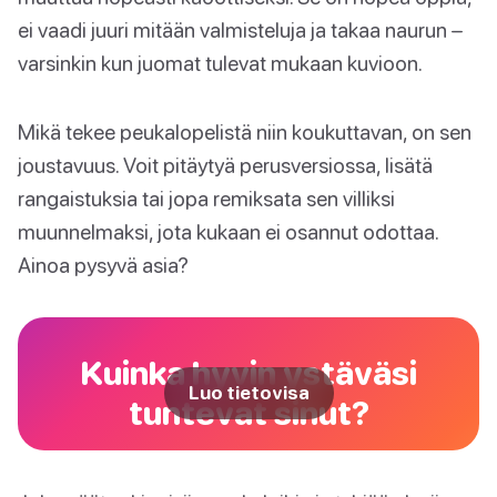
ei vaadi juuri mitään valmisteluja ja takaa naurun –
varsinkin kun juomat tulevat mukaan kuvioon.
Mikä tekee peukalopelistä niin koukuttavan, on sen
joustavuus. Voit pitäytyä perusversiossa, lisätä
rangaistuksia tai jopa remiksata sen villiksi
muunnelmaksi, jota kukaan ei osannut odottaa.
Ainoa pysyvä asia?
Kuinka hyvin ystäväsi
Luo tietovisa
tuntevat sinut?