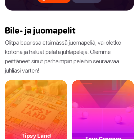
Bile- ja juomapelit
Olitpa baarissa etsimässä juomapeliä, vai oletko
kotona ja haluat pelata juhlapelejä. Olemme
peittäneet sinut parhaimpiin peleihin seuraavaa
juhliasi varten!
Tipsy Land
Four Corners