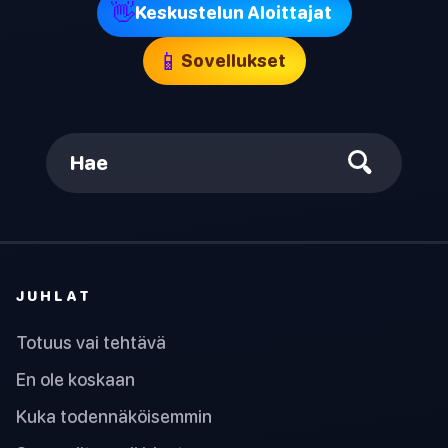
👋
Keskustelun Aloittajat
📱
Sovellukset
Hae
JUHLAT
Totuus vai tehtävä
En ole koskaan
Kuka todennäköisemmin