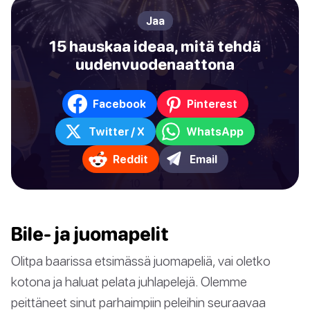
Jaa
15 hauskaa ideaa, mitä tehdä
uudenvuodenaattona
Facebook
Pinterest
Twitter / X
WhatsApp
Reddit
Email
Bile- ja juomapelit
Olitpa baarissa etsimässä juomapeliä, vai oletko
kotona ja haluat pelata juhlapelejä. Olemme
peittäneet sinut parhaimpiin peleihin seuraavaa