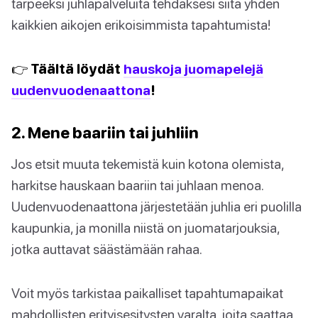
tarpeeksi juhlapalveluita tehdäksesi siitä yhden
kaikkien aikojen erikoisimmista tapahtumista!
👉 Täältä löydät
hauskoja juomapelejä
uudenvuodenaattona
!
2. Mene baariin tai juhliin
Jos etsit muuta tekemistä kuin kotona olemista,
harkitse hauskaan baariin tai juhlaan menoa.
Uudenvuodenaattona järjestetään juhlia eri puolilla
kaupunkia, ja monilla niistä on juomatarjouksia,
jotka auttavat säästämään rahaa.
Voit myös tarkistaa paikalliset tapahtumapaikat
mahdollisten erityisesitysten varalta, joita saattaa