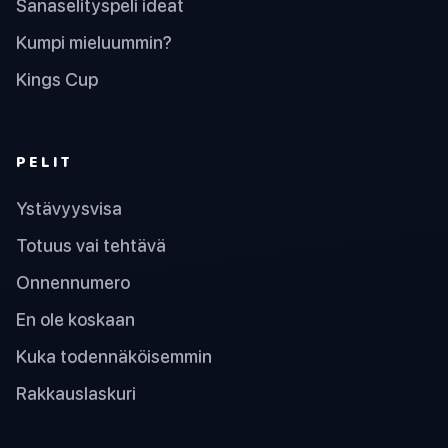
Sanaselityspeli ideat
Kumpi mieluummin?
Kings Cup
PELIT
Ystävyysvisa
Totuus vai tehtävä
Onnennumero
En ole koskaan
Kuka todennäköisemmin
Rakkauslaskuri