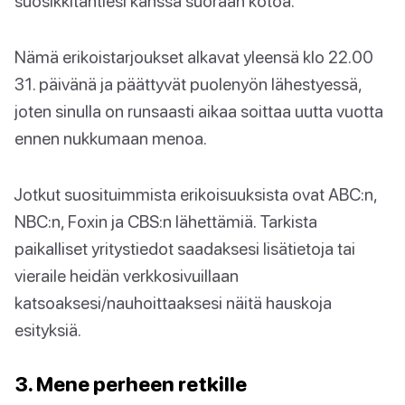
suosikkitähtiesi kanssa suoraan kotoa.
Nämä erikoistarjoukset alkavat yleensä klo 22.00
31. päivänä ja päättyvät puolenyön lähestyessä,
joten sinulla on runsaasti aikaa soittaa uutta vuotta
ennen nukkumaan menoa.
Jotkut suosituimmista erikoisuuksista ovat ABC:n,
NBC:n, Foxin ja CBS:n lähettämiä. Tarkista
paikalliset yritystiedot saadaksesi lisätietoja tai
vieraile heidän verkkosivuillaan
katsoaksesi/nauhoittaaksesi näitä hauskoja
esityksiä.
3. Mene perheen retkille