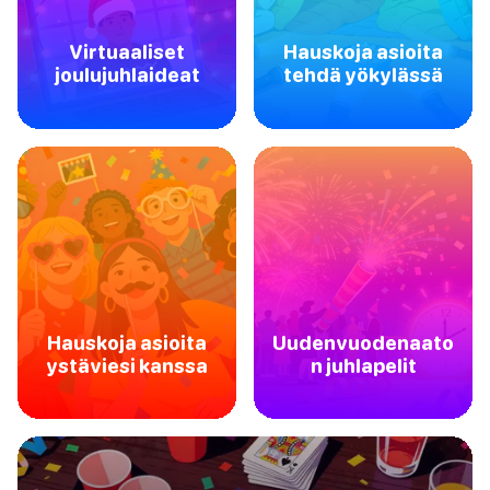
Virtuaaliset
Hauskoja asioita
joulujuhlaideat
tehdä yökylässä
Hauskoja asioita
Uudenvuodenaato
ystäviesi kanssa
n juhlapelit