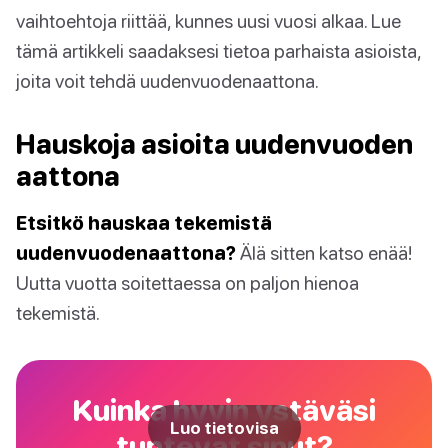
vaihtoehtoja riittää, kunnes uusi vuosi alkaa. Lue
tämä artikkeli saadaksesi tietoa parhaista asioista,
joita voit tehdä uudenvuodenaattona.
Hauskoja asioita uudenvuoden
aattona
Etsitkö hauskaa tekemistä
uudenvuodenaattona?
Älä sitten katso enää!
Uutta vuotta soitettaessa on paljon hienoa
tekemistä.
Kuinka hyvin ystäväsi
Luo tietovisa
tuntevat sinut?