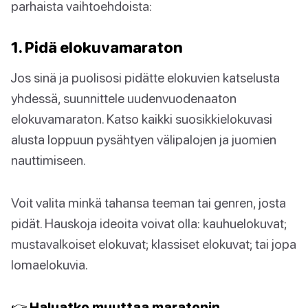
parhaista vaihtoehdoista:
1. Pidä elokuvamaraton
Jos sinä ja puolisosi pidätte elokuvien katselusta
yhdessä, suunnittele uudenvuodenaaton
elokuvamaraton. Katso kaikki suosikkielokuvasi
alusta loppuun pysähtyen välipalojen ja juomien
nauttimiseen.
Voit valita minkä tahansa teeman tai genren, josta
pidät. Hauskoja ideoita voivat olla: kauhuelokuvat;
mustavalkoiset elokuvat; klassiset elokuvat; tai jopa
lomaelokuvia.
👉 Haluatko muuttaa maratonin