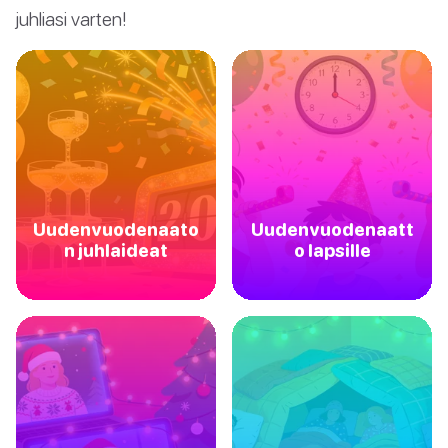
juhliasi varten!
Uudenvuodenaato
Uudenvuodenaatt
n juhlaideat
o lapsille