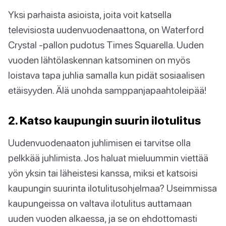
Yksi parhaista asioista, joita voit katsella
televisiosta uudenvuodenaattona, on Waterford
Crystal -pallon pudotus Times Squarella. Uuden
vuoden lähtölaskennan katsominen on myös
loistava tapa juhlia samalla kun pidät sosiaalisen
etäisyyden. Älä unohda samppanjapaahtoleipää!
2. Katso kaupungin suurin ilotulitus
Uudenvuodenaaton juhlimisen ei tarvitse olla
pelkkää juhlimista. Jos haluat mieluummin viettää
yön yksin tai läheistesi kanssa, miksi et katsoisi
kaupungin suurinta ilotulitusohjelmaa? Useimmissa
kaupungeissa on valtava ilotulitus auttamaan
uuden vuoden alkaessa, ja se on ehdottomasti