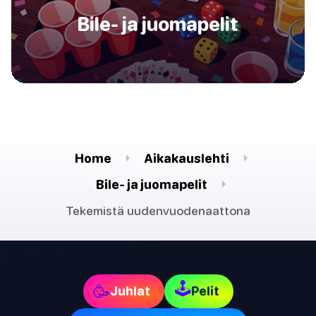
Bile- ja juomapelit
Home
Aikakauslehti
Bile- ja juomapelit
Tekemistä uudenvuodenaattona
🕹
🥳
Juhlat
Pelit