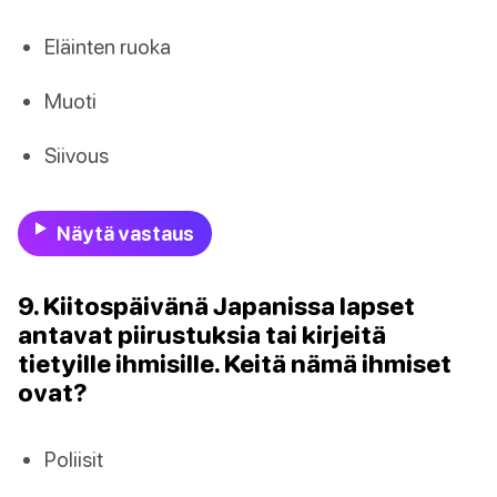
Eläinten ruoka
Muoti
Siivous
Näytä vastaus
9. Kiitospäivänä Japanissa lapset
antavat piirustuksia tai kirjeitä
tietyille ihmisille. Keitä nämä ihmiset
ovat?
Poliisit