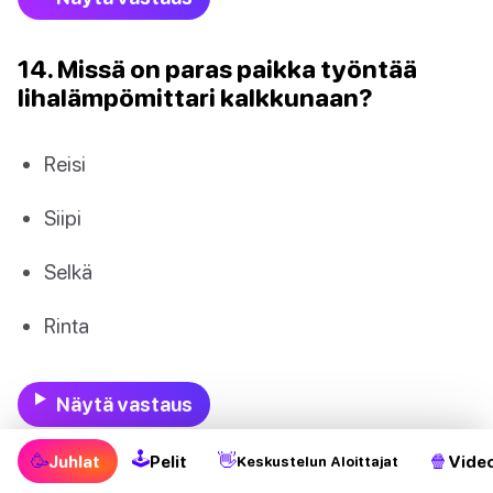
14. Missä on paras paikka työntää
lihalämpömittari kalkkunaan?
Reisi
Siipi
Selkä
Rinta
Näytä vastaus
🕹
🥳
👋
🍿
Juhlat
Pelit
Video
Keskustelun Aloittajat