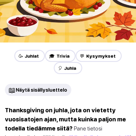
🥳 Juhlat
🎓 Trivia
💬 Kysymykset
🎈 Juhla
📖
Näytä sisällysluettelo
Thanksgiving on juhla, jota on vietetty
vuosisatojen ajan, mutta kuinka paljon me
todella tiedämme siitä?
Pane tietosi