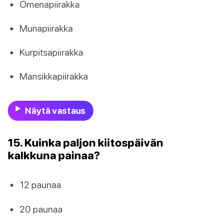
Omenapiirakka
Munapiirakka
Kurpitsapiirakka
Mansikkapiirakka
Näytä vastaus
15. Kuinka paljon kiitospäivän
kalkkuna painaa?
12 paunaa
20 paunaa