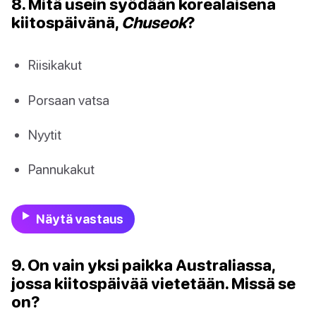
8. Mitä usein syödään korealaisena
kiitospäivänä,
Chuseok
?
Riisikakut
Porsaan vatsa
Nyytit
Pannukakut
Näytä vastaus
9. On vain yksi paikka Australiassa,
jossa kiitospäivää vietetään. Missä se
on?