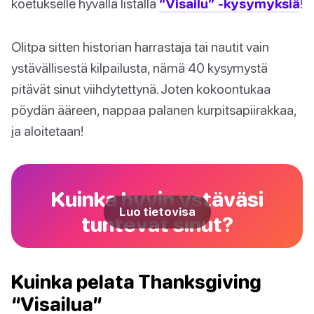
koetukselle hyvällä listalla
“Visailu” -kysymyksiä
!
Olitpa sitten historian harrastaja tai nautit vain
ystävällisestä kilpailusta, nämä 40 kysymystä
pitävät sinut viihdytettynä. Joten kokoontukaa
pöydän ääreen, nappaa palanen kurpitsapiirakkaa,
ja aloitetaan!
Kuinka hyvin ystäväsi
Luo tietovisa
tuntevat sinut?
Kuinka pelata Thanksgiving
“Visailua”