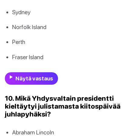
Sydney
Norfolk Island
Perth
Fraser Island
Näytä vastaus
10. Mikä Yhdysvaltain presidentti
kieltäytyi julistamasta kiitospäivää
juhlapyhäksi?
Abraham Lincoln