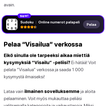
avain.
N
!
e
w
Sudoku
|
Online numerot palapeli
Pelaa
Pelaa “Visailua” verkossa
Eikö sinulla ole tarpeeksi aikaa miettiä
kysymyksiä “Visailu” -peliisi?
Ei hätää! Voit
pelata “Visailua” verkossa ja saada 1 000
kysymystä ilmaiseksi!
Lataa vain
ilmainen sovelluksemme
ja aloita
pelaaminen. Voit myös mukauttaa peliäsi
valitsemalla kategorioita ja vaikeustasoja. Miksi