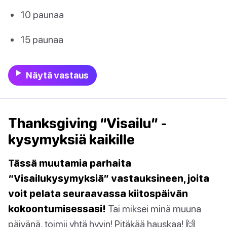
10 paunaa
15 paunaa
Näytä vastaus
Thanksgiving “Visailu” -
kysymyksiä kaikille
Tässä muutamia parhaita
“Visailukysymyksiä” vastauksineen, joita
voit pelata seuraavassa kiitospäivän
kokoontumisessasi!
Tai miksei minä muuna
päivänä, toimii yhtä hyvin! Pitäkää hauskaa! 🙌