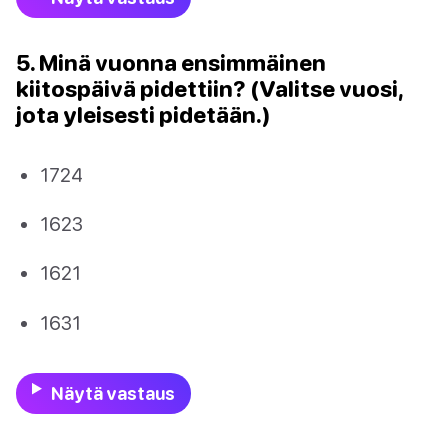
5. Minä vuonna ensimmäinen
kiitospäivä pidettiin? (Valitse vuosi,
jota yleisesti pidetään.)
1724
1623
1621
1631
Näytä vastaus