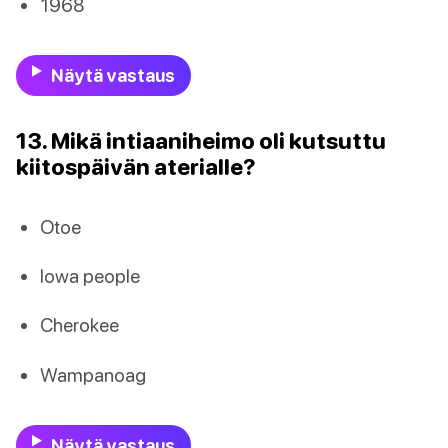
1968
Näytä vastaus
13. Mikä intiaaniheimo oli kutsuttu
kiitospäivän aterialle?
Otoe
Iowa people
Cherokee
Wampanoag
Näytä vastaus