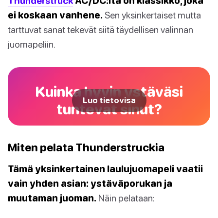
Thunderstruck
AC/DC:ltä on klassikko, joka
ei koskaan vanhene.
Sen yksinkertaiset mutta
tarttuvat sanat tekevät siitä täydellisen valinnan
juomapeliin.
Kuinka hyvin ystäväsi
Luo tietovisa
tuntevat sinut?
Miten pelata Thunderstruckia
Tämä yksinkertainen laulujuomapeli vaatii
vain yhden asian: ystäväporukan ja
muutaman juoman.
Näin pelataan: