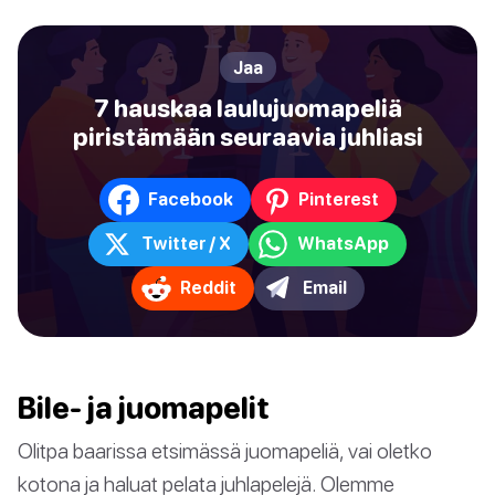
Jaa
7 hauskaa laulujuomapeliä
piristämään seuraavia juhliasi
Facebook
Pinterest
Twitter / X
WhatsApp
Reddit
Email
Bile- ja juomapelit
Olitpa baarissa etsimässä juomapeliä, vai oletko
kotona ja haluat pelata juhlapelejä. Olemme