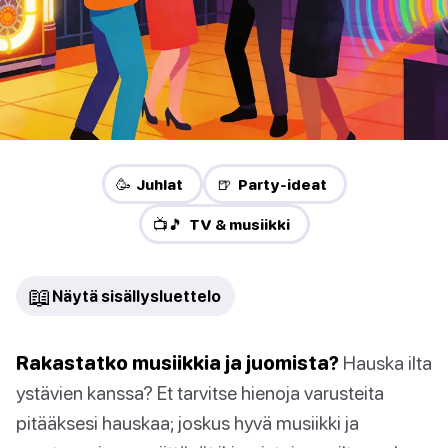
🥳 Juhlat
🍺 Party-ideat
📺🎵 TV & musiikki
📖
Näytä sisällysluettelo
Rakastatko musiikkia ja juomista?
Hauska ilta
ystävien kanssa? Et tarvitse hienoja varusteita
pitääksesi hauskaa; joskus hyvä musiikki ja