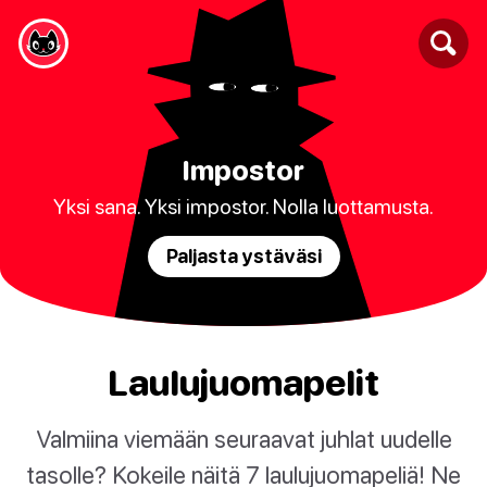
Impostor
Yksi sana. Yksi impostor. Nolla luottamusta.
Paljasta ystäväsi
Laulujuomapelit
Valmiina viemään seuraavat juhlat uudelle
tasolle? Kokeile näitä 7 laulujuomapeliä! Ne