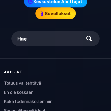
👋
Keskustelun Aloittajat
📱
Sovellukset
Hae
JUHLAT
Totuus vai tehtävä
En ole koskaan
Kuka todennäköisemmin
Sanaselityspeli ideat