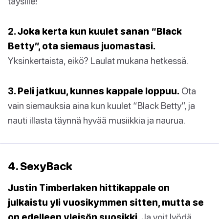
täysille!
2. Joka kerta kun kuulet sanan “Black
Betty”, ota siemaus juomastasi.
Yksinkertaista, eikö? Laulat mukana hetkessä.
3. Peli jatkuu, kunnes kappale loppuu.
Ota
vain siemauksia aina kun kuulet “Black Betty”, ja
nauti illasta täynnä hyvää musiikkia ja naurua.
4. SexyBack
Justin Timberlaken hittikappale on
julkaistu yli vuosikymmen sitten, mutta se
on edelleen yleisön suosikki.
Ja voit lyödä