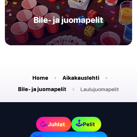
Bile- ja juomapelit
Home
Aikakauslehti
Bile- ja juomapelit
Laulujuomapelit
🕹
🥳
Juhlat
Pelit