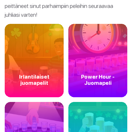
peittäneet sinut parhaimpiin peleihin seuraavaa
juhliasi varten!
Irlantilaiset
Power Hour -
juomapelit
Juomapeli