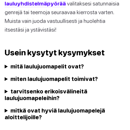
lauluyhdistelmäpyörää
valitaksesi satunnaisia
genrejä tai teemoja seuraavaa kierrosta varten.
Muista vain juoda vastuullisesti ja huolehtia
itsestäsi ja ystävistäsi!
Usein kysytyt kysymykset
mitä laulujuomapelit ovat?
miten laulujuomapelit toimivat?
tarvitsenko erikoisvälineitä
laulujuomapeleihin?
mitkä ovat hyviä laulujuomapelejä
aloittelijoille?