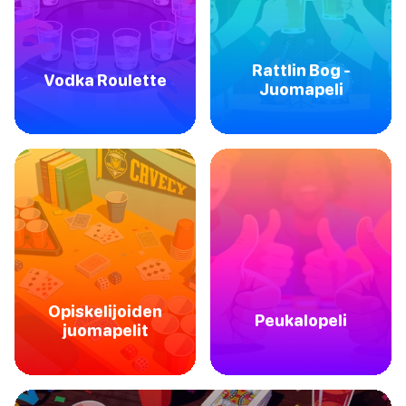
Rattlin Bog -
Vodka Roulette
Juomapeli
Opiskelijoiden
Peukalopeli
juomapelit