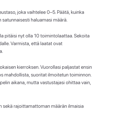
ustaso, joka vaihtelee 0–5. Päätä, kuinka
ten satunnaisesti haluamasi määrä.
lla pitäisi nyt olla 10 toimintolaattaa. Sekoita
dalle. Varmista, että laatat ovat
a.
 jokaisen kierroksen. Vuorollasi paljastat ensin
os mahdollista, suoritat ilmoitetun toiminnon.
te pelin aikana, mutta vastustajasi ohittaa vain,
n sekä rajoittamattoman määrän ilmaisia