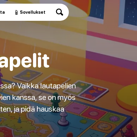
📱
ita
Sovellukset
apelit
nssa? Vaikka lautapelien
ävien kanssa, se on myös
rten, ja pidä hauskaa