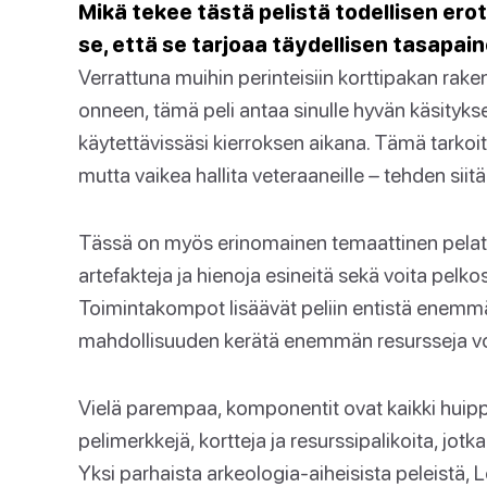
Mikä tekee tästä pelistä todellisen ero
se, että se tarjoaa täydellisen tasapaino
Verrattuna muihin perinteisiin korttipakan rake
onneen, tämä peli antaa sinulle hyvän käsityksen
käytettävissäsi kierroksen aikana. Tämä tarkoitta
mutta vaikea hallita veteraaneille – tehden siitä
Tässä on myös erinomainen temaattinen pelattav
artefakteja ja hienoja esineitä sekä voita pelko
Toimintakompot lisäävät peliin entistä enemmän
mahdollisuuden kerätä enemmän resursseja voi
Vielä parempaa, komponentit ovat kaikki huippul
pelimerkkejä, kortteja ja resurssipalikoita, j
Yksi parhaista arkeologia-aiheisista peleistä, L