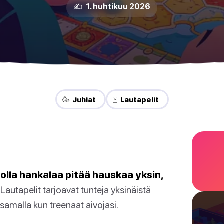
✍️ 1. huhtikuu 2026
🥳 Juhlat
🀄 Lautapelit
olla hankalaa pitää hauskaa yksin,
Lautapelit tarjoavat tunteja yksinäistä
 samalla kun treenaat aivojasi.