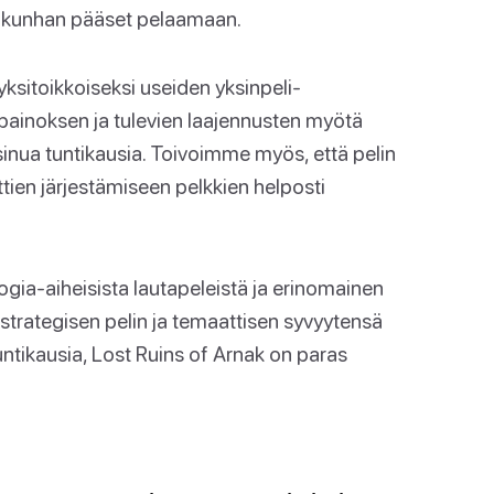
a, kunhan pääset pelaamaan.
yksitoikkoiseksi useiden yksinpeli-
i-painoksen ja tulevien laajennusten myötä
ä sinua tuntikausia. Toivoimme myös, että pelin
ttien järjestämiseen pelkkien helposti
ogia-aiheisista lautapeleistä ja erinomainen
 strategisen pelin ja temaattisen syvyytensä
 tuntikausia, Lost Ruins of Arnak on paras