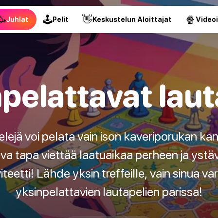
🥳
🕹
👋
🍿
Juhlat
Pelit
Keskustelun Aloittajat
Video
pelattavat laut
elejä voi pelata vain ison kaveriporukan ka
va tapa viettää laatuaikaa perheen ja yst
teetti! Lähde yksin treffeille, vain sinua va
yksinpelattavien lautapelien parissa!