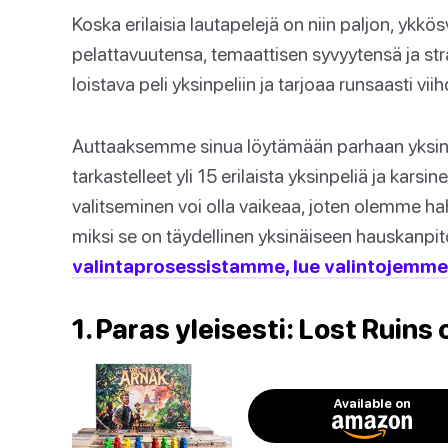
Koska erilaisia lautapelejä on niin paljon, yk
pelattavuutensa, temaattisen syvyytensä ja st
loistava peli yksinpeliin ja tarjoaa runsaasti viih
Auttaaksemme sinua löytämään parhaan yksinpel
tarkastelleet yli 15 erilaista yksinpeliä ja kar
valitseminen voi olla vaikeaa, joten olemme ha
miksi se on täydellinen yksinäiseen hauskanpi
valintaprosessistamme, lue valintojemme 
1. Paras yleisesti: Lost Ruins
Available on