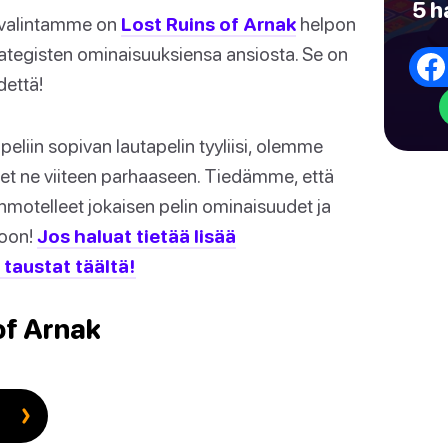
5 h
kösvalintamme on
Lost Ruins of Arnak
helpon
rategisten ominaisuuksiensa ansiosta. Se on
dettä!
iin sopivan lautapelin tyyliisi, olemme
sineet ne viiteen parhaaseen. Tiedämme, että
hmotelleet jokaisen pelin ominaisuudet ja
toon!
Jos haluat tietää lisää
taustat täältä!
 of Arnak