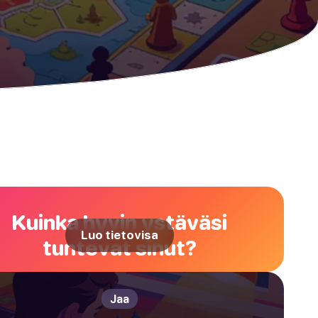
Kuinka hyvin ystäväsi
Luo tietovisa
tuntevat sinut?
Jaa