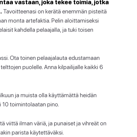
ntaa vastaan, joka tekee toimia, jotka
.
Tavoitteenasi on kerätä enemmän pisteitä
an monta artefaktia. Pelin aloittamiseksi
aisit kahdella pelaajalla, ja tuki toisen
passi. Ota toinen pelaajalauta edustamaan
lttojen puolelle. Anna kilpailijalle kaikki 6
alkuun ja muista olla käyttämättä heidän
i 10 toimintolaatan pino.
ä viittä ilman väriä, ja punaiset ja vihreät on
takin parista käytettäväksi.