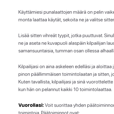
Käyttämiesi punalaattojen määrä on pelin vaike
monta laattaa käytät, sekoita ne ja valitse sit
Lisää sitten vihreät tyypit, jotka puuttuvat. Sinu
ne ja aseta ne kuvapuoli alaspäin kilpailijan lau
samansuuntaisia, tumman osan ollessa alhaall
Kilpailijasi on aina askeleen edelläsi ja aloittaa
pinon päällimmäisen toimintolaatan ja sitten, j
Kuten tavallista, kilpailijasi ja sinä vuorottelet
kun hän on pelannut kaikki 10 toimintolaattaa.
Vuorollasi:
Voit suorittaa yhden päätoiminno
toimintoja. Päätoiminnot ovat: