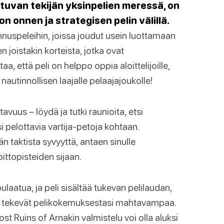
ttuvan tekijän yksinpelien meressä, on
n onnen ja strategisen pelin välillä.
nnuspeleihin, joissa joudut usein luottamaan
 joistakin korteista, jotka ovat
a, että peli on helppo oppia aloittelijoille,
 nautinnollisen laajalle pelaajajoukolle!
uus – löydä ja tutki raunioita, etsi
si pelottavia vartija-petoja kohtaan.
 taktista syvyyttä, antaen sinulle
ttopisteiden sijaan.
aatua, ja peli sisältää tukevan pelilaudan,
otka tekevät pelikokemuksestasi mahtavampaa.
ost Ruins of Arnakin valmistelu voi olla aluksi