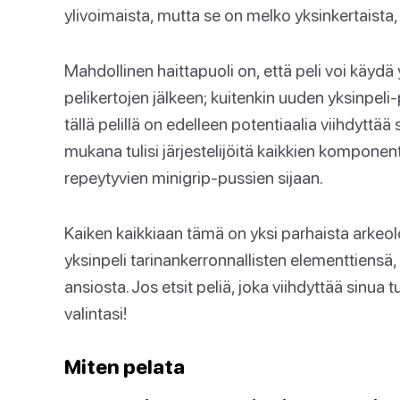
ylivoimaista, mutta se on melko yksinkertaist
Mahdollinen haittapuoli on, että peli voi käydä 
pelikertojen jälkeen; kuitenkin uuden yksinpel
tällä pelillä on edelleen potentiaalia viihdyttä
mukana tulisi järjestelijöitä kaikkien komponen
repeytyvien minigrip-pussien sijaan.
Kaiken kaikkiaan tämä on yksi parhaista arkeol
yksinpeli tarinankerronnallisten elementtiensä,
ansiosta. Jos etsit peliä, joka viihdyttää sinua
valintasi!
Miten pelata