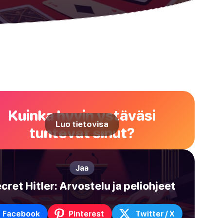
Kuinka hyvin ystäväsi
Luo tietovisa
tuntevat sinut?
Jaa
cret Hitler: Arvostelu ja peliohjeet
Facebook
Pinterest
Twitter / X