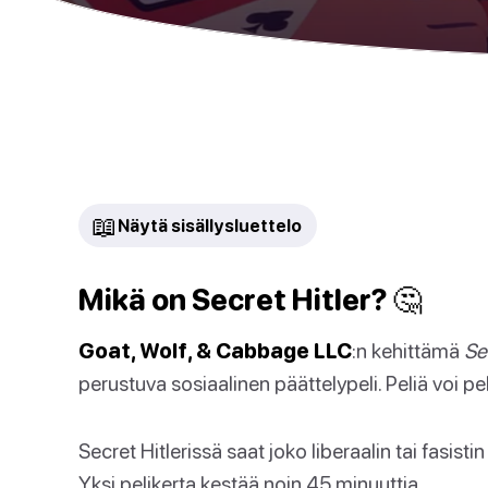
📖
Näytä sisällysluettelo
Mikä on Secret Hitler? 🤔
Goat, Wolf, & Cabbage LLC
:n kehittämä
Se
perustuva sosiaalinen päättelypeli. Peliä voi p
Secret Hitlerissä saat joko liberaalin tai fasistin
Yksi pelikerta kestää noin 45 minuuttia.