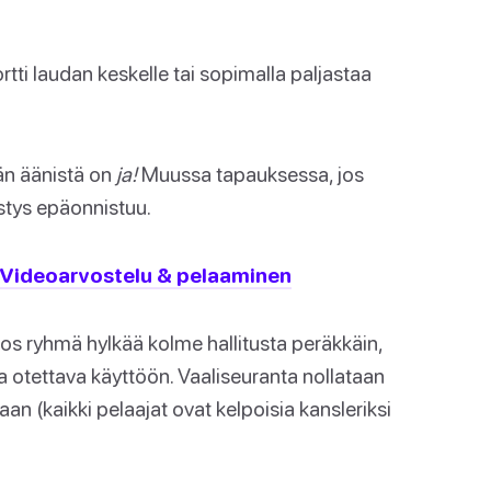
tti laudan keskelle tai sopimalla paljastaa
än äänistä on
ja!
Muussa tapauksessa, jos
stys epäonnistuu.
 Videoarvostelu & pelaaminen
 Jos ryhmä hylkää kolme hallitusta peräkkäin,
a otettava käyttöön. Vaaliseuranta nollataan
an (kaikki pelaajat ovat kelpoisia kansleriksi