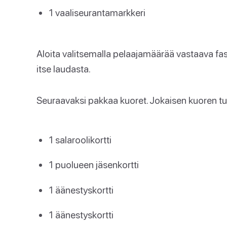
1 vaaliseurantamarkkeri
Aloita valitsemalla pelaajamäärää vastaava fasis
itse laudasta.
Seuraavaksi pakkaa kuoret. Jokaisen kuoren tuli
1 salaroolikortti
1 puolueen jäsenkortti
1 äänestyskortti
1 äänestyskortti