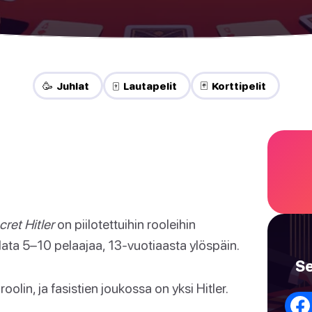
🥳 Juhlat
🀄 Lautapelit
🃏 Korttipelit
cret Hitler
on piilotettuihin rooleihin
elata 5–10 pelaajaa, 13-vuotiaasta ylöspäin.
Se
 roolin, ja fasistien joukossa on yksi Hitler.