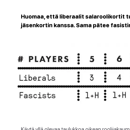
Huomaa, että liberaalit salaroolikortit 
jäsenkortin kanssa. Sama pätee fasistir
Käytä yllä olevaa taulukkoa oikean roolijakaum