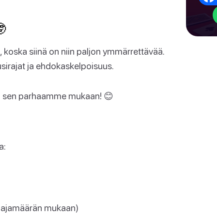

, koska siinä on niin paljon ymmärrettävää.
sirajat ja ehdokaskelpoisuus.
ttää sen parhaamme mukaan! 😊
a:
pelaajamäärän mukaan)