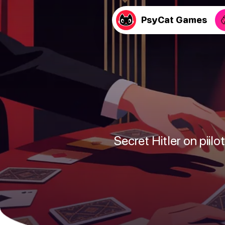
PsyCat Games
Secret Hitler on piilo