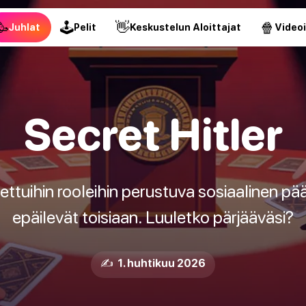
🥳
🕹
👋
🍿
Juhlat
Pelit
Keskustelun Aloittajat
Video
Secret Hitler
tettuihin rooleihin perustuva sosiaalinen pää
epäilevät toisiaan. Luuletko pärjääväsi?
✍️ 1. huhtikuu 2026