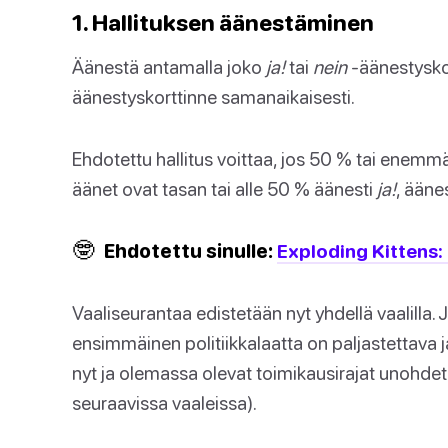
1. Hallituksen äänestäminen
Äänestä antamalla joko
ja!
tai
nein
-äänestyskor
äänestyskorttinne samanaikaisesti.
Ehdotettu hallitus voittaa, jos 50 % tai enemm
äänet ovat tasan tai alle 50 % äänesti
ja!
, ääne
🤓
Ehdotettu sinulle:
Exploding Kittens:
Vaaliseurantaa edistetään nyt yhdellä vaalilla.
ensimmäinen politiikkalaatta on paljastettava j
nyt ja olemassa olevat toimikausirajat unohdeta
seuraavissa vaaleissa).