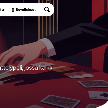
📱
ita
Sovellukset
ttelypeli, jossa kaikki