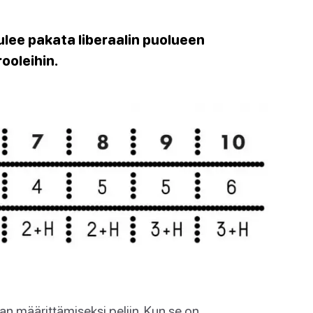
tulee pakata liberaalin puolueen
ooleihin.
an määrittämiseksi peliin. Kun se on