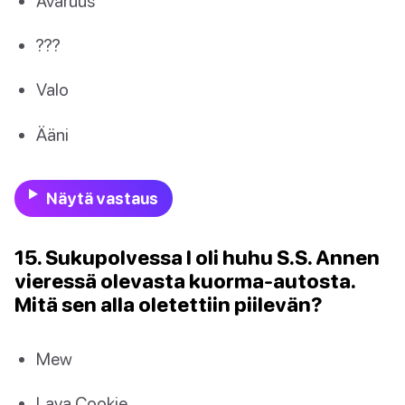
Avaruus
???
Valo
Ääni
Näytä vastaus
15. Sukupolvessa I oli huhu S.S. Annen
vieressä olevasta kuorma-autosta.
Mitä sen alla oletettiin piilevän?
Mew
Lava Cookie