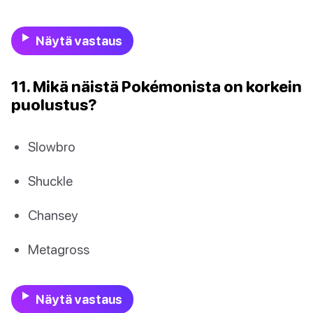
Näytä vastaus
11. Mikä näistä Pokémonista on korkein
puolustus?
Slowbro
Shuckle
Chansey
Metagross
Näytä vastaus