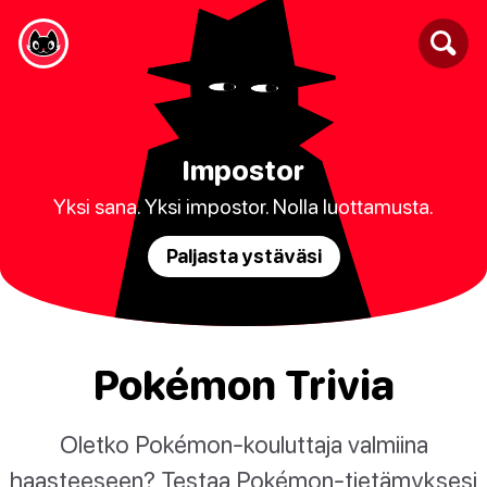
Impostor
Yksi sana. Yksi impostor. Nolla luottamusta.
Paljasta ystäväsi
Pokémon Trivia
Oletko Pokémon-kouluttaja valmiina
haasteeseen? Testaa Pokémon-tietämyksesi