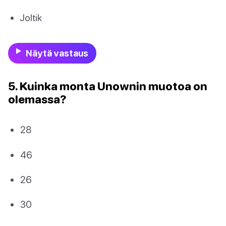
Joltik
Näytä vastaus
5. Kuinka monta Unownin muotoa on
olemassa?
28
46
26
30