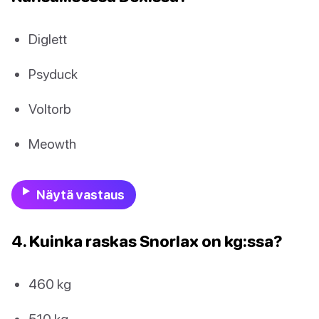
Diglett
Psyduck
Voltorb
Meowth
Näytä vastaus
4. Kuinka raskas Snorlax on kg:ssa?
460 kg
510 kg