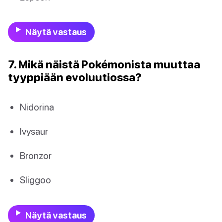
Näytä vastaus
7. Mikä näistä Pokémonista muuttaa
tyyppiään evoluutiossa?
Nidorina
Ivysaur
Bronzor
Sliggoo
Näytä vastaus