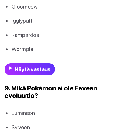
Gloomeow
Igglypuff
Rampardos
Wormple
Näytä vastaus
9. Mikä Pokémon ei ole Eeveen
evoluutio?
Lumineon
Sylveon