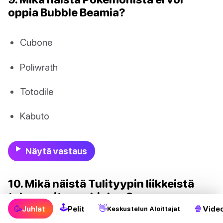
oppia Bubble Beamia?
Cubone
Poliwrath
Totodile
Kabuto
Näytä vastaus
10. Mikä näistä Tulityypin liikkeistä
tekee eniten vahinkoa?
🕹
🥳
👋
🍿
Juhlat
Pelit
Video
Keskustelun Aloittajat