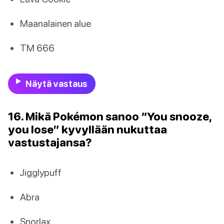
Maanalainen alue
TM 666
Näytä vastaus
16. Mikä Pokémon sanoo “You snooze,
you lose” kyvyllään nukuttaa
vastustajansa?
Jigglypuff
Abra
Snorlax