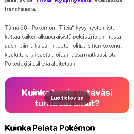
franchisesta.
Tämä 30+ Pokémon “Trivia” kysymysten lista
kattaa kaiken alkuperäisistä peleistä ja animesta
uusimpiin julkaisuihin. Joten olitpa sitten kokenut
kouluttaja tai vasta aloittamassa matkaasi, ota
Pokédexisi esille ja aloitetaan!
Kuinka hyvin ystäväsi
Luo tietovisa
tuntevat sinut?
Kuinka Pelata Pokémon