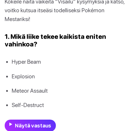
Kokeile näitä vaikeita “Visailu” kysymyksiä ja katso,
voitko kutsua itseäsi todelliseksi Pokémon
Mestariksi!
1. Mikä liike tekee kaikista eniten
vahinkoa?
Hyper Beam
Explosion
Meteor Assault
Self-Destruct
Näytä vastaus