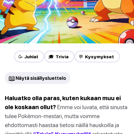
🥳 Juhlat
🎓 Trivia
💬 Kysymykset
📖
Näytä sisällysluettelo
Haluatko olla paras, kuten kukaan muu ei
ole koskaan ollut?
Emme voi luvata, että sinusta
tulee Pokémon-mestari, mutta voimme
ehdottomasti haastaa tietosi näillä hauskoilla ja
jännittävillä
“Trivia” Kysymyksillä
rakastetusta