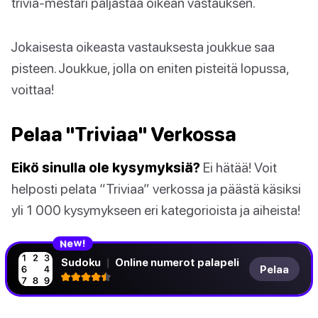
trivia-mestari paljastaa oikean vastauksen.
Jokaisesta oikeasta vastauksesta joukkue saa
pisteen. Joukkue, jolla on eniten pisteitä lopussa,
voittaa!
Pelaa "Triviaa" Verkossa
Eikö sinulla ole kysymyksiä?
Ei hätää! Voit
helposti pelata “Triviaa” verkossa ja päästä käsiksi
yli 1 000 kysymykseen eri kategorioista ja aiheista!
N
!
e
w
Sudoku
|
Online numerot palapeli
Pelaa