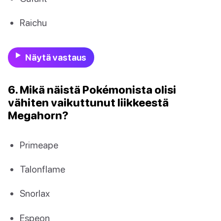
Raichu
Näytä vastaus
6. Mikä näistä Pokémonista olisi
vähiten vaikuttunut liikkeestä
Megahorn?
Primeape
Talonflame
Snorlax
Espeon