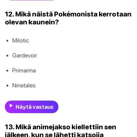
12. Mikä näistä Pokémonista kerrotaan
olevan kaunein?
Milotic
Gardevoir
Primarina
Ninetales
Näytä vastaus
13. Mikä animejakso kiellettiin sen
jälkeen, kun se lähetti katsojia