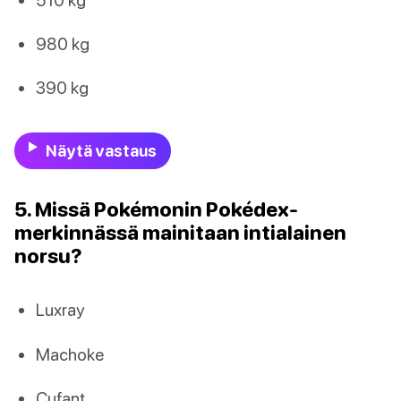
980 kg
390 kg
Näytä vastaus
5. Missä Pokémonin Pokédex-
merkinnässä mainitaan intialainen
norsu?
Luxray
Machoke
Cufant