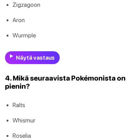
Zigzagoon
Aron
Wurmple
Näytä vastaus
4. Mikä seuraavista Pokémonista on
pienin?
Ralts
Whismur
Roselia