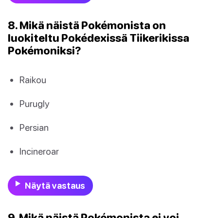
8. Mikä näistä Pokémonista on
luokiteltu Pokédexissä Tiikerikissa
Pokémoniksi?
Raikou
Purugly
Persian
Incineroar
Näytä vastaus
9. Mikä näistä Pokémonista ei voi