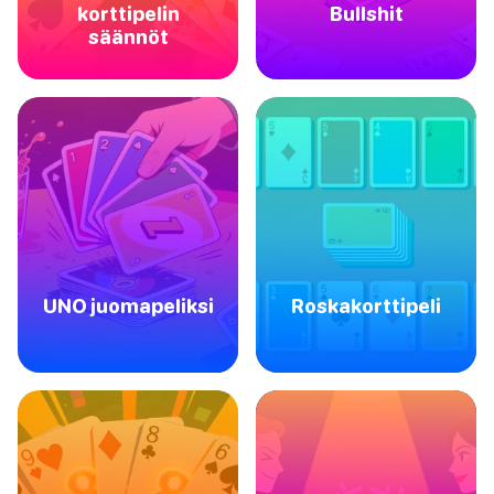
korttipelin
Bullshit
säännöt
UNO juomapeliksi
Roskakorttipeli