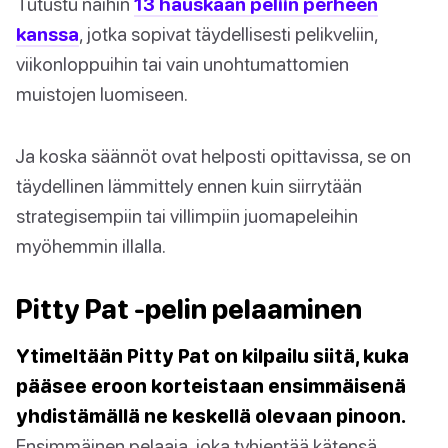
Tutustu näihin
13 hauskaan peliin perheen
kanssa
, jotka sopivat täydellisesti pelikveliin,
viikonloppuihin tai vain unohtumattomien
muistojen luomiseen.
Ja koska säännöt ovat helposti opittavissa, se on
täydellinen lämmittely ennen kuin siirrytään
strategisempiin tai villimpiin juomapeleihin
myöhemmin illalla.
Pitty Pat -pelin pelaaminen
Ytimeltään Pitty Pat on kilpailu siitä, kuka
pääsee eroon korteistaan ensimmäisenä
yhdistämällä ne keskellä olevaan pinoon.
Ensimmäinen pelaaja, joka tyhjentää kätensä,