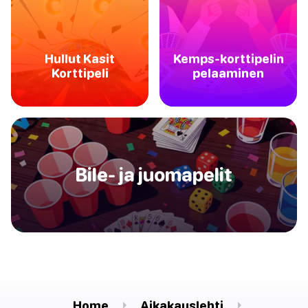
Hullut Kasit
Kemps-korttipelin
Korttipeli
pelaaminen
Bile- ja juomapelit
Home
Aikakauslehti