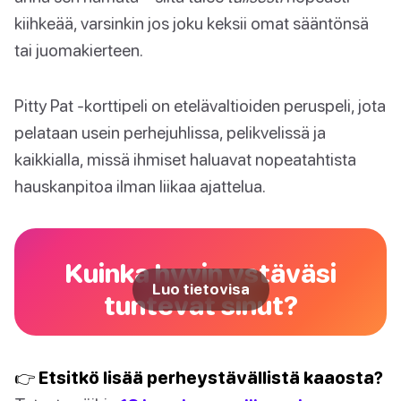
kiihkeää, varsinkin jos joku keksii omat sääntönsä
tai juomakierteen.
Pitty Pat -korttipeli on etelävaltioiden peruspeli, jota
pelataan usein perhejuhlissa, pelikvelissä ja
kaikkialla, missä ihmiset haluavat nopeatahtista
hauskanpitoa ilman liikaa ajattelua.
Kuinka hyvin ystäväsi
Luo tietovisa
tuntevat sinut?
👉 Etsitkö lisää perheystävällistä kaaosta?