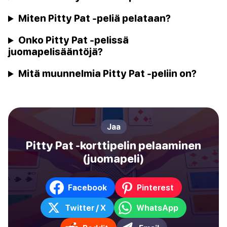
Miten Pitty Pat -peliä pelataan?
Onko Pitty Pat -pelissä
juomapelisääntöjä?
Mitä muunnelmia Pitty Pat -peliin on?
Jaa
Pitty Pat -korttipelin pelaaminen
(juomapeli)
Facebook
Pinterest
Twitter / X
WhatsApp