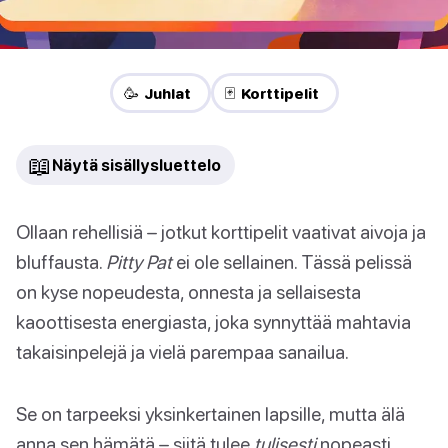
🥳 Juhlat
🃏 Korttipelit
📖
Näytä sisällysluettelo
Ollaan rehellisiä – jotkut korttipelit vaativat aivoja ja
bluffausta.
Pitty Pat
ei ole sellainen. Tässä pelissä
on kyse nopeudesta, onnesta ja sellaisesta
kaoottisesta energiasta, joka synnyttää mahtavia
takaisinpelejä ja vielä parempaa sanailua.
Se on tarpeeksi yksinkertainen lapsille, mutta älä
anna sen hämätä – siitä tulee
tulisesti
nopeasti