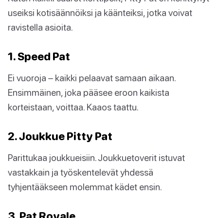
useiksi kotisäännöiksi ja käänteiksi, jotka voivat
ravistella asioita.
1. Speed Pat
Ei vuoroja – kaikki pelaavat samaan aikaan.
Ensimmäinen, joka pääsee eroon kaikista
korteistaan, voittaa. Kaaos taattu.
2. Joukkue Pitty Pat
Parittukaa joukkueisiin. Joukkuetoverit istuvat
vastakkain ja työskentelevät yhdessä
tyhjentääkseen molemmat kädet ensin.
3. Pat Royale