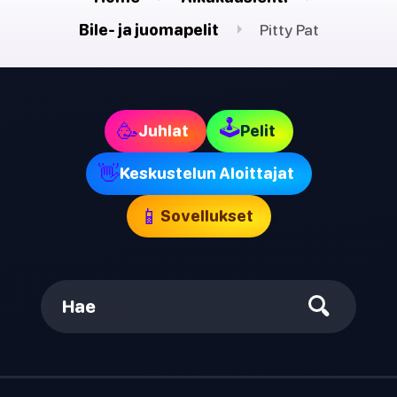
Bile- ja juomapelit
Pitty Pat
🕹
🥳
Juhlat
Pelit
👋
Keskustelun Aloittajat
📱
Sovellukset
Hae