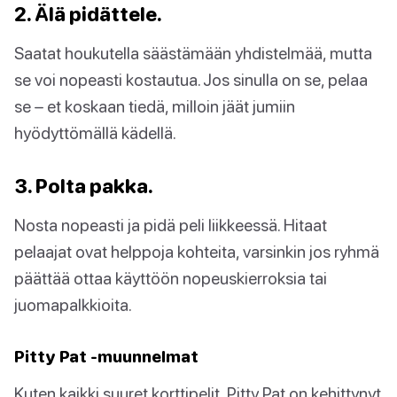
2. Älä pidättele.
Saatat houkutella säästämään yhdistelmää, mutta
se voi nopeasti kostautua. Jos sinulla on se, pelaa
se – et koskaan tiedä, milloin jäät jumiin
hyödyttömällä kädellä.
3. Polta pakka.
Nosta nopeasti ja pidä peli liikkeessä. Hitaat
pelaajat ovat helppoja kohteita, varsinkin jos ryhmä
päättää ottaa käyttöön nopeuskierroksia tai
juomapalkkioita.
Pitty Pat -muunnelmat
Kuten kaikki suuret korttipelit, Pitty Pat on kehittynyt