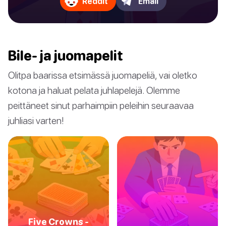
Reddit
Email
Bile- ja juomapelit
Olitpa baarissa etsimässä juomapeliä, vai oletko
kotona ja haluat pelata juhlapelejä. Olemme
peittäneet sinut parhaimpiin peleihin seuraavaa
juhliasi varten!
Five Crowns -