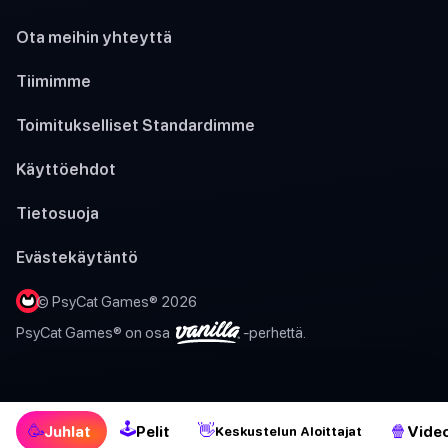
Ota meihin yhteyttä
Tiimimme
Toimitukselliset Standardimme
Käyttöehdot
Tietosuoja
Evästekäytäntö
© PsyCat Games® 2026
PsyCat Games® on osa
-perhettä.
🕹
🥳
👋
🍿
Juhlat
Pelit
Video
Keskustelun Aloittajat