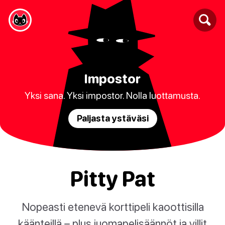
Impostor
Yksi sana. Yksi impostor. Nolla luottamusta.
Paljasta ystäväsi
Pitty Pat
Nopeasti etenevä korttipeli kaoottisilla
käänteillä – plus juomapelisäännöt ja villit