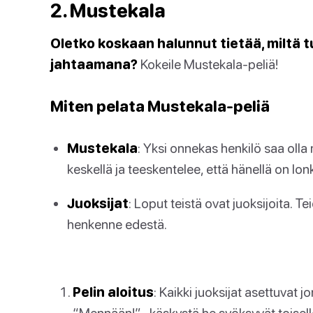
2. Mustekala
Oletko koskaan halunnut tietää, miltä 
jahtaamana?
Kokeile Mustekala-peliä!
Miten pelata Mustekala-peliä
Mustekala
: Yksi onnekas henkilö saa oll
keskellä ja teeskentelee, että hänellä on lon
Juoksijat
: Loput teistä ovat juoksijoita. 
henkenne edestä.
Pelin aloitus
: Kaikki juoksijat asettuvat j
“Mennään!” -käskystä he syöksyvät toiselle