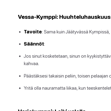
Vessa-Kymppi: Huuhteluhauskuus
Tavoite
: Sama kuin Jäätyvässä Kympissä, m
Säännöt
:
Jos sinut kosketetaan, sinun on kyykistyttä
kahvaa.
Päästäksesi takaisin peliin, toisen pelaajan
Yritä olla nauramatta liikaa, kun teeskentel