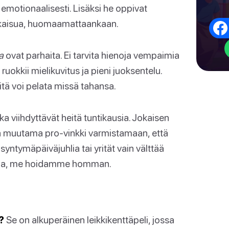
a emotionaalisesti. Lisäksi he oppivat
atkaisua, huomaamattaankaan.
a
ovat parhaita. Ei tarvita hienoja vempaimia
 ruokkii mielikuvitus ja pieni juoksentelu.
iitä voi pelata missä tahansa.
otka viihdyttävät heitä tuntikausia. Jokaisen
ja muutama pro-vinkki varmistamaan, että
syntymäpäiväjuhlia tai yrität vain välttää
rtaa, me hoidamme homman.
?
Se on alkuperäinen leikkikenttäpeli, jossa