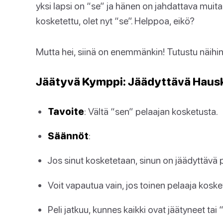
yksi lapsi on “se” ja hänen on jahdattava muit
kosketettu, olet nyt “se”. Helppoa, eikö?
Mutta hei, siinä on enemmänkin! Tutustu näihi
Jäätyvä Kymppi: Jäädyttävä Haus
Tavoite
: Vältä “sen” pelaajan kosketusta.
Säännöt
:
Jos sinut kosketetaan, sinun on jäädyttävä p
Voit vapautua vain, jos toinen pelaaja koske
Peli jatkuu, kunnes kaikki ovat jäätyneet ta