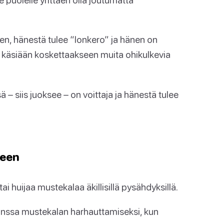
een, hänestä tulee “lonkero” ja hänen on
in käsiään koskettaakseen muita ohikulkevia
ä – siis juoksee – on voittaja ja hänestä tulee
seen
ai huijaa mustekalaa äkillisillä pysähdyksillä.
kanssa mustekalan harhauttamiseksi, kun