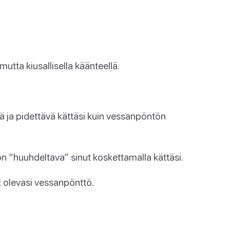
utta kiusallisella käänteellä.
vä ja pidettävä kättäsi kuin vessanpöntön
 on “huuhdeltava” sinut koskettamalla kättäsi.
et olevasi vessanpönttö.