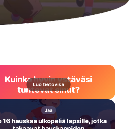
Kuinka hyvin ystäväsi
Luo tietovisa
tuntevat sinut?
Jaa
 16 hauskaa ulkopeliä lapsille, jotka
takaavat hauskanpidon