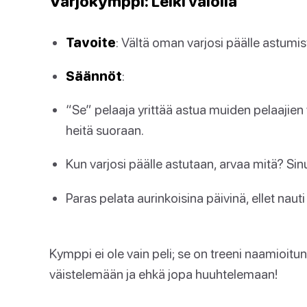
Varjokymppi: Leiki valolla
Tavoite
: Vältä oman varjosi päälle astumis
Säännöt
:
“Se” pelaaja yrittää astua muiden pelaajien v
heitä suoraan.
Kun varjosi päälle astutaan, arvaa mitä? Sinu
Paras pelata aurinkoisina päivinä, ellet na
Kymppi ei ole vain peli; se on treeni naamioit
väistelemään ja ehkä jopa huuhtelemaan!