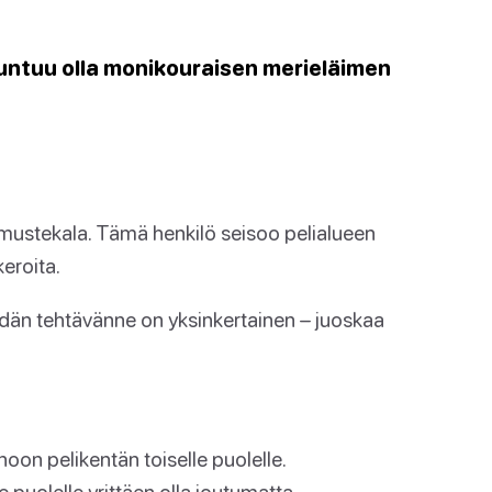
tuntuu olla monikouraisen merieläimen
a mustekala. Tämä henkilö seisoo pelialueen
keroita.
Teidän tehtävänne on yksinkertainen – juoskaa
onoon pelikentän toiselle puolelle.
 puolelle yrittäen olla joutumatta