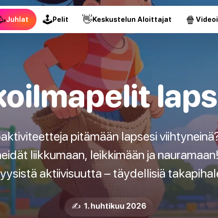
🥳
🕹
👋
🍿
Juhlat
Pelit
Keskustelun Aloittajat
Video
koilmapelit lapsi
aktiviteetteja pitämään lapsesi viihtyneinä
 heidät liikkumaan, leikkimään ja nauramaan
fyysistä aktiivisuutta – täydellisiä takapihale
✍️ 1. huhtikuu 2026