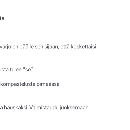
ta.
arjojen päälle sen sijaan, että koskettaisi
sta tulee “se”.
uti kompastelusta pimeässä.
una hauskaksi. Valmistaudu juoksemaan,