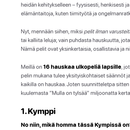
heidän kehitykselleen – fyysisesti, henkisesti j
elämäntaitoja, kuten tiimityötä ja ongelmanr
Nyt, mennään siihen, miksi
pelit ilman varusteit
tai kalliita leluja; vain puhdasta hauskuutta, jota
Nämä pelit ovat yksinkertaisia, osallistavia ja n
Meillä on
16 hauskaa ulkopeliä lapsille
, j
pelin mukana tulee yksityiskohtaiset säännöt 
kaikilla on hauskaa. Joten suunnitteletpa sitten 
kuulemasta “Mulla on tylsää” miljoonatta ke
1. Kymppi
No niin, mikä homma tässä Kympissä on