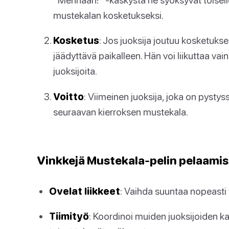
mustekalan kosketukseksi.
Kosketus
: Jos juoksija joutuu kosketuks
jäädyttävä paikalleen. Hän voi liikuttaa va
juoksijoita.
Voitto
: Viimeinen juoksija, joka on pystyss
seuraavan kierroksen mustekala.
Vinkkejä Mustekala-pelin pelaami
Ovelat liikkeet
: Vaihda suuntaa nopeasti t
Tiimityö
: Koordinoi muiden juoksijoiden 