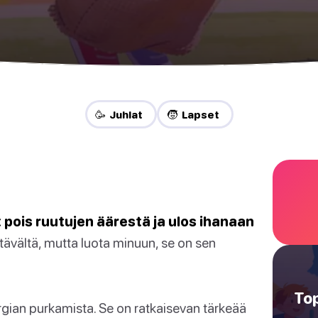
🥳 Juhlat
🧒 Lapset
 pois ruutujen äärestä ja ulos ihanaan
tävältä, mutta luota minuun, se on sen
Top
ergian purkamista. Se on ratkaisevan tärkeää