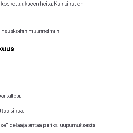
a koskettaakseen heitä. Kun sinut on
n hauskoihin muunnelmiin:
kuus
aikallesi.
ttaa sinua.
i “se” pelaaja antaa periksi uupumuksesta.