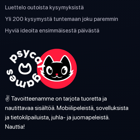
Luettelo outoista kysymyksistä
Yli 200 kysymystä tuntemaan joku paremmin
Hyviä ideoita ensimmäisestä päivästä
✌️ Tavoitteenamme on tarjota tuoretta ja
nautittavaa sisältöä. Mobiilipeleistä, sovelluksista
ja tietokilpailuista, juhla- ja juomapeleistä.
Nauttia!