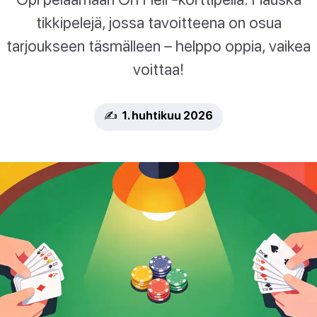
tikkipelejä, jossa tavoitteena on osua
tarjoukseen täsmälleen – helppo oppia, vaikea
voittaa!
✍️ 1. huhtikuu 2026