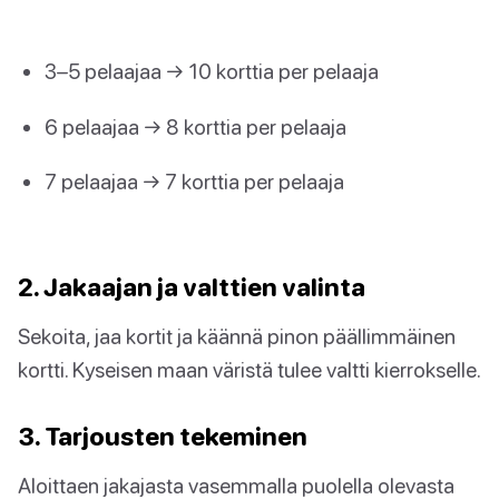
3–5 pelaajaa → 10 korttia per pelaaja
6 pelaajaa → 8 korttia per pelaaja
7 pelaajaa → 7 korttia per pelaaja
2. Jakaajan ja valttien valinta
Sekoita, jaa kortit ja käännä pinon päällimmäinen
kortti. Kyseisen maan väristä tulee valtti kierrokselle.
3. Tarjousten tekeminen
Aloittaen jakajasta vasemmalla puolella olevasta