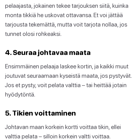
pelaajasta, jokainen tekee tarjouksen siitä, kuinka
monta tikkiä he uskovat ottavansa. Et voi jättää
tarjousta tekemättä, mutta voit tarjota nollaa, jos
tunnet olosi rohkeaksi.
4. Seuraa johtavaa maata
Ensimmäinen pelaaja laskee kortin, ja kaikki muut
joutuvat seuraamaan kyseistä maata, jos pystyvät.
Jos et pysty, voit pelata valttia – tai heittää jotain
hyödytöntä.
5. Tikien voittaminen
Johtavan maan korkein kortti voittaa tikin, ellei
valttia pelata – silloin korkein valtti voittaa.