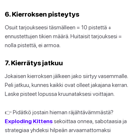
6. Kierroksen pisteytys
Osuit tarjoukseesi täsmälleen = 10 pistettä +
ennustettujen tikien määrä. Huitaisit tarjouksesi =
nolla pistettä, ei armoa.
7. Kierrätys jatkuu
Jokaisen kierroksen jälkeen jako siirtyy vasemmalle.
Peli jatkuu, kunnes kaikki ovat olleet jakajana kerran.
Laske pisteet lopussa kruunataksesi voittajan.
👉 Pidätkö jostain hieman räjähtävämmästä?
Exploding Kittens
sekoittaa onnea, sabotaasia ja
strategiaa yhdeksi hilpeän arvaamattomaksi