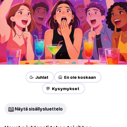
🥳 Juhlat
🙅 En ole koskaan
💬 Kysymykset
📖
Näytä sisällysluettelo