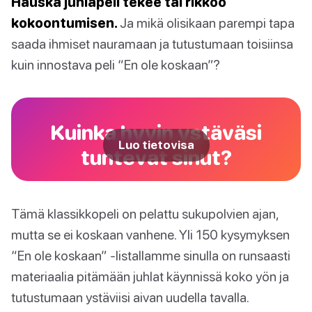
Hauska juhlapeli tekee tai rikkoo
kokoontumisen.
Ja mikä olisikaan parempi tapa
saada ihmiset nauramaan ja tutustumaan toisiinsa
kuin innostava peli “En ole koskaan”?
Kuinka hyvin ystäväsi
Luo tietovisa
tuntevat sinut?
Tämä klassikkopeli on pelattu sukupolvien ajan,
mutta se ei koskaan vanhene. Yli 150 kysymyksen
“En ole koskaan” -listallamme sinulla on runsaasti
materiaalia pitämään juhlat käynnissä koko yön ja
tutustumaan ystäviisi aivan uudella tavalla.