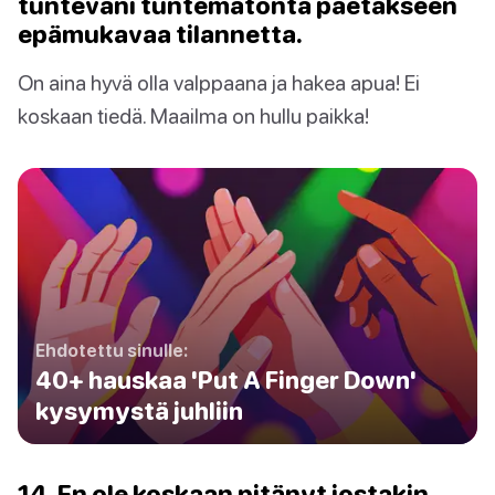
tuntevani tuntematonta paetakseen
epämukavaa tilannetta.
On aina hyvä olla valppaana ja hakea apua! Ei
koskaan tiedä. Maailma on hullu paikka!
Ehdotettu sinulle:
40+ hauskaa 'Put A Finger Down'
kysymystä juhliin
14. En ole koskaan pitänyt jostakin