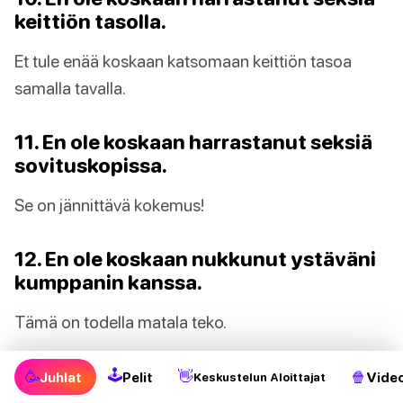
keittiön tasolla.
Et tule enää koskaan katsomaan keittiön tasoa
samalla tavalla.
11. En ole koskaan harrastanut seksiä
sovituskopissa.
Se on jännittävä kokemus!
12. En ole koskaan nukkunut ystäväni
kumppanin kanssa.
Tämä on todella matala teko.
13. En ole koskaan uneksinut seksistä
🕹
🥳
👋
🍿
Juhlat
Pelit
Video
Keskustelun Aloittajat
jonkun tässä huoneessa olevan