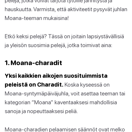
pelejä, jotka voivat tarjota tytöille jännitystä ja
hauskuutta. Varmista, että aktiviteetit pysyvät juhlan
Moana-teeman mukaisina!
Etkö keksi pelejä? Tässä on joitain lapsiystävällisiä
ja yleisön suosimia pelejä, jotka toimivat aina:
1. Moana-charadit
Yksi kaikkien aikojen suosituimmista
peleistä on Charadit.
Koska kyseessä on
Moana-syntymäpäiväjuhla, voit asettaa teeman tai
kategorian “Moana” kaventaaksesi mahdollisia
sanoja ja nopeuttaaksesi peliä.
Moana-charadien pelaamisen säännöt ovat melko