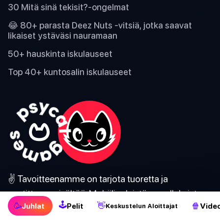
30 Mitä sinä tekisit?-ongelmat
😂 80+ parasta Deez Nuts -vitsiä, jotka saavat
likaiset ystäväsi nauramaan
50+ hauskinta iskulauseet
Top 40+ kuntosalin iskulauseet
✌️ Tavoitteenamme on tarjota tuoretta ja
nautittavaa sisältöä. Mobiilipeleistä, sovelluksista
🕹
🥳
👋
🍿
Juhlat
Pelit
Video
Keskustelun Aloittajat
ja tietokilpailuista, juhla- ja juomapeleistä.