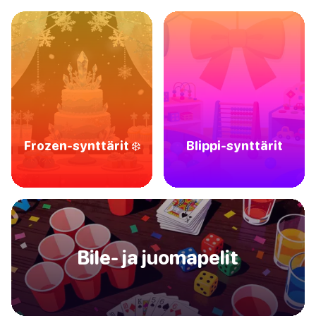
Frozen-synttärit ❄️
Blippi-synttärit
Bile- ja juomapelit