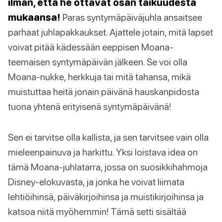
ilman, että he ottavat osan taikuudesta
mukaansa!
Paras syntymäpäiväjuhla ansaitsee
parhaat juhlapakkaukset. Ajattele jotain, mitä lapset
voivat pitää kädessään eeppisen Moana-
teemaisen syntymäpäivän jälkeen. Se voi olla
Moana-nukke, herkkuja tai mitä tahansa, mikä
muistuttaa heitä jonain päivänä hauskanpidosta
tuona yhtenä erityisenä syntymäpäivänä!
Sen ei tarvitse olla kallista, ja sen tarvitsee vain olla
mieleenpainuva ja harkittu. Yksi loistava idea on
tämä Moana-juhlatarra, jossa on suosikkihahmoja
Disney-elokuvasta, ja jonka he voivat liimata
lehtiöihinsä, päiväkirjoihinsa ja muistikirjoihinsa ja
katsoa niitä myöhemmin! Tämä setti sisältää