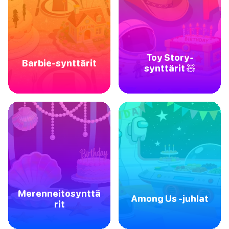
Toy Story-
Barbie-synttärit
synttärit 🧸
Merenneitosynttä
Among Us -juhlat
rit