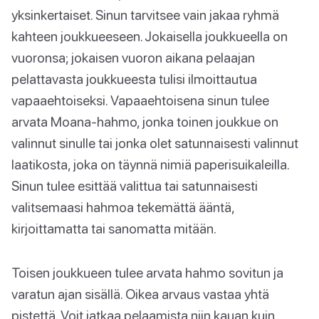
yksinkertaiset. Sinun tarvitsee vain jakaa ryhmä
kahteen joukkueeseen. Jokaisella joukkueella on
vuoronsa; jokaisen vuoron aikana pelaajan
pelattavasta joukkueesta tulisi ilmoittautua
vapaaehtoiseksi. Vapaaehtoisena sinun tulee
arvata Moana-hahmo, jonka toinen joukkue on
valinnut sinulle tai jonka olet satunnaisesti valinnut
laatikosta, joka on täynnä nimiä paperisuikaleilla.
Sinun tulee esittää valittua tai satunnaisesti
valitsemaasi hahmoa tekemättä ääntä,
kirjoittamatta tai sanomatta mitään.
Toisen joukkueen tulee arvata hahmo sovitun ja
varatun ajan sisällä. Oikea arvaus vastaa yhtä
pistettä. Voit jatkaa pelaamista niin kauan kuin