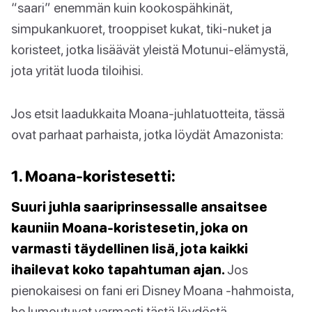
“saari” enemmän kuin kookospähkinät,
simpukankuoret, trooppiset kukat, tiki-nuket ja
koristeet, jotka lisäävät yleistä Motunui-elämystä,
jota yrität luoda tiloihisi.
Jos etsit laadukkaita Moana-juhlatuotteita, tässä
ovat parhaat parhaista, jotka löydät Amazonista:
1. Moana-koristesetti:
Suuri juhla saariprinsessalle ansaitsee
kauniin Moana-koristesetin, joka on
varmasti täydellinen lisä, jota kaikki
ihailevat koko tapahtuman ajan.
Jos
pienokaisesi on fani eri Disney Moana -hahmoista,
he lumoutuvat varmasti tästä löydöstä.