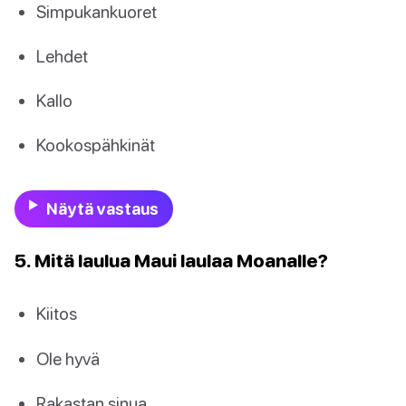
Simpukankuoret
Lehdet
Kallo
Kookospähkinät
Näytä vastaus
5. Mitä laulua Maui laulaa Moanalle?
Kiitos
Ole hyvä
Rakastan sinua