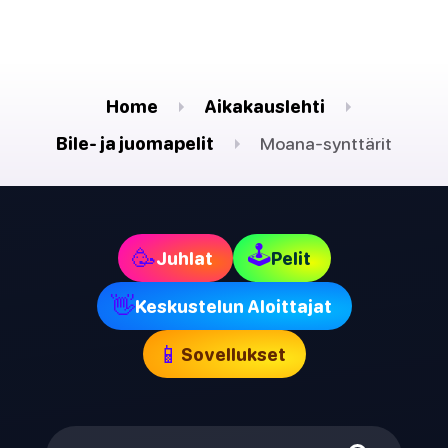
Home
Aikakauslehti
Bile- ja juomapelit
Moana-synttärit
🕹
🥳
Juhlat
Pelit
👋
Keskustelun Aloittajat
📱
Sovellukset