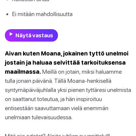
Ei mitään mahdollisuutta
Näytä vastaus
Aivan kuten Moana, jokainen tyttö unelmoi
jostain ja haluaa selvittää tarkoituksensa
maailmassa.
Meillä on jotain, miksi haluamme
tulla jonain päivänä. Tällä Moana-henkisellä
syntymäpäiväjuhlalla yksi pienen tyttäresi unelmista
on saattanut toteutua, ja hän inspiroituu
entisestään saavuttamaan vielä enemmän
unelmiaan tulevaisuudessa.
Mitä siis odotat? Aloita juhlien suunnittelu!!!