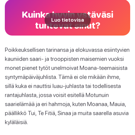
Kuinka hyvin ystäväsi
Luo tietovisa
tuntevat sinut?
Poikkeuksellisen tarinansa ja elokuvassa esiintyvien
kauniiden saari- ja trooppisten maisemien vuoksi
monet pienet tytöt unelmoivat Moana-teemaisista
syntymäpäiväjuhlista. Tämä ei ole mikään ihme,
sillä kuka ei nauttisi luau-juhlasta tai todellisesta
rantajuhlasta, jossa voisit esitellä Motunuin
saarielämää ja eri hahmoja, kuten Moanaa, Mauia,
päällikkö Tui, Te Fitiä, Sinaa ja muita saarella asuvia
kyläläisiä.