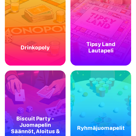
Tipsy Land
Drinkopoly
Lautapeli
Biscuit Party -
Juomapelin
Ryhmäjuomapelit
Säännöt, Aloitus &