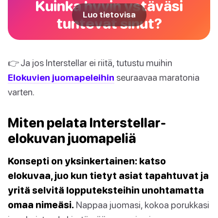
Kuinka hyvin ystäväsi
Luo tietovisa
tuntevat sinut?
👉 Ja jos Interstellar ei riitä, tutustu muihin
Elokuvien juomapeleihin
seuraavaa maratonia
varten.
Miten pelata Interstellar-
elokuvan juomapeliä
Konsepti on yksinkertainen: katso
elokuvaa, juo kun tietyt asiat tapahtuvat ja
yritä selvitä lopputeksteihin unohtamatta
omaa nimeäsi.
Nappaa juomasi, kokoa porukkasi