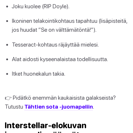
Joku kuolee (RIP Doyle).
Ikoninen telakointikohtaus tapahtuu (lisäpisteitä,
jos huudat ”Se on välttämätöntä!”).
Tesseract-kohtaus räjäyttää mielesi.
Alat aidosti kyseenalaistaa todellisuutta.
Itket huonekalun takia.
👉 Pidätkö enemmän kaukaisista galakseista?
Tutustu
Tähtien sota -juomapeliin
.
Interstellar-elokuvan