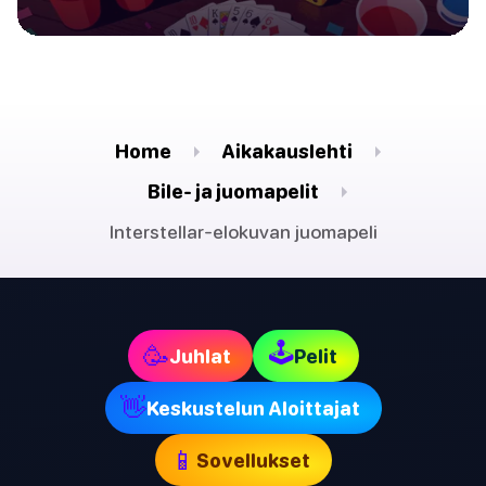
Home
Aikakauslehti
Bile- ja juomapelit
Interstellar-elokuvan juomapeli
🕹
🥳
Juhlat
Pelit
👋
Keskustelun Aloittajat
📱
Sovellukset