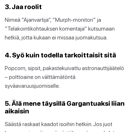
3. Jaa roolit
Nimeä ”Ajanvartija”, ”Murph-monitori” ja
”Telakointikohtauksen komentaja” kutsumaan
hetkiä, jotta kukaan ei missaa juomakutsua.
4. Syö kuin todella tarkoittaisit sitä
Popcorn, sipsit, pakastekuivattu astronauttijäätelö
– polttoaine on välttämätöntä
syväavaruusjuomiselle.
5. Älä mene täysillä Gargantuaksi liian
aikaisin
Säästä raskaat kaadot isoihin hetkiin. Jos juot