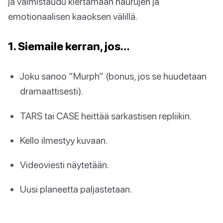
ja valmistaudu kiertämään naurujen ja
emotionaalisen kaaoksen välillä.
1. Siemaile kerran, jos…
Joku sanoo ”Murph” (bonus, jos se huudetaan
dramaattisesti).
TARS tai CASE heittää sarkastisen repliikin.
Kello ilmestyy kuvaan.
Videoviesti näytetään.
Uusi planeetta paljastetaan.