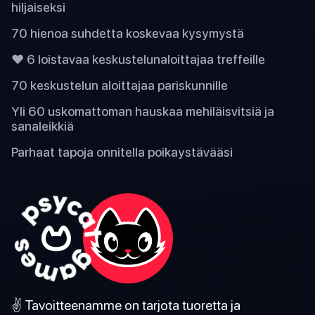
hiljaiseksi
70 hienoa suhdetta koskevaa kysymystä
❤️ 6 loistavaa keskustelunaloittajaa treffeille
70 keskustelun aloittajaa pariskunnille
Yli 60 uskomattoman hauskaa mehiläisvitsiä ja
sanaleikkiä
Parhaat tapoja onnitella poikaystävääsi
✌️ Tavoitteenamme on tarjota tuoretta ja