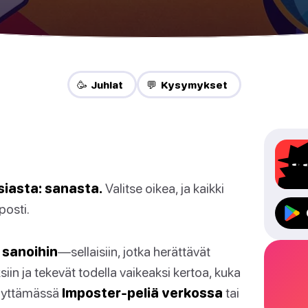
🥳 Juhlat
💬 Kysymykset
siasta: sanasta.
Valitse oikea, ja kaikki
posti.
 sanoihin
—sellaisiin, jotka herättävät
in ja tekevät todella vaikeaksi kertoa, kuka
käyttämässä
Imposter-peliä verkossa
tai