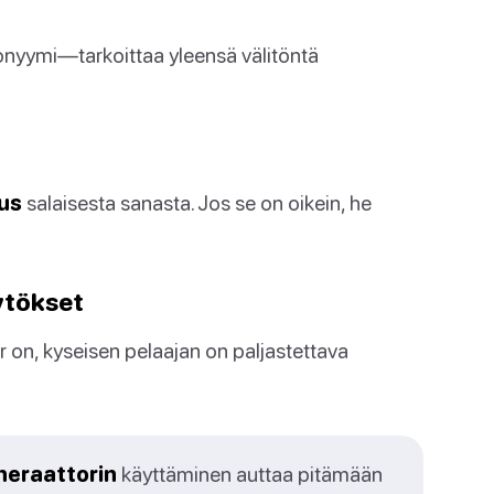
nyymi—tarkoittaa yleensä välitöntä
aus
salaisesta sanasta. Jos se on oikein, he
ytökset
 on, kyseisen pelaajan on paljastettava
neraattorin
käyttäminen auttaa pitämään