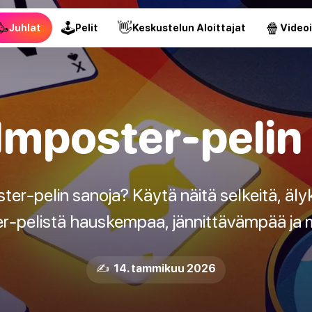
🥳
🕹
👋
🍿
Juhlat
Pelit
Keskustelun Aloittajat
Video
Imposter-pelin
ter-pelin sanoja? Käytä näitä selkeitä, äl
r-pelistä hauskempaa, jännittävämpää ja 
✍️ 14. tammikuu 2026