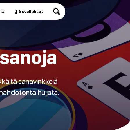
📱
ita
Sovellukset
 sanoja
ykkäitä sanavinkkejä
mahdotonta huijata.