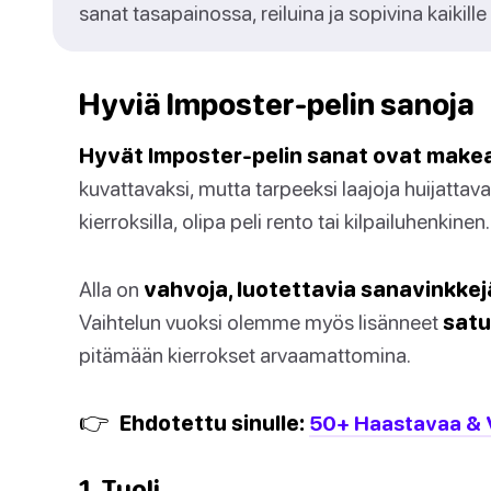
sanat tasapainossa, reiluina ja sopivina kaikille 
Hyviä Imposter-pelin sanoja
Hyvät Imposter-pelin sanat ovat make
kuvattavaksi, mutta tarpeeksi laajoja huijattava
kierroksilla, olipa peli rento tai kilpailuhenkinen.
Alla on
vahvoja, luotettavia sanavinkkej
Vaihtelun vuoksi olemme myös lisänneet
satu
pitämään kierrokset arvaamattomina.
👉
Ehdotettu sinulle:
50+ Haastavaa & V
1. Tuoli