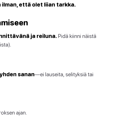
ilman, että olet liian tarkka.
aamiseen
nnittävänä ja reiluna.
Pidä kiinni näistä
sta).
 yhden sanan
—ei lauseita, selityksiä tai
roksen ajan.