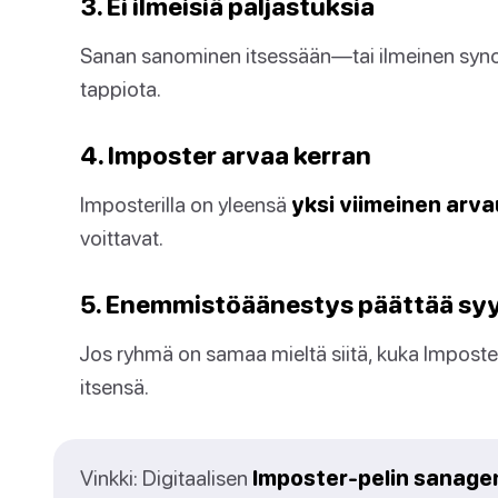
3. Ei ilmeisiä paljastuksia
Sanan sanominen itsessään—tai ilmeinen syno
tappiota.
4. Imposter arvaa kerran
Imposterilla on yleensä
yksi viimeinen arv
voittavat.
5. Enemmistöäänestys päättää sy
Jos ryhmä on samaa mieltä siitä, kuka Imposter
itsensä.
Vinkki: Digitaalisen
Imposter-pelin sanage