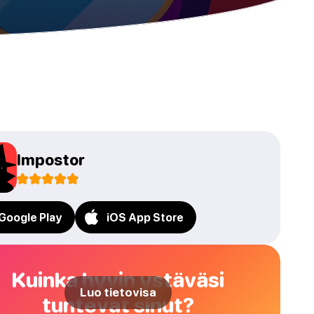
Impostor
Google Play
iOS App Store
Kuinka hyvin ystäväsi
Luo tietovisa
tuntevat sinut?