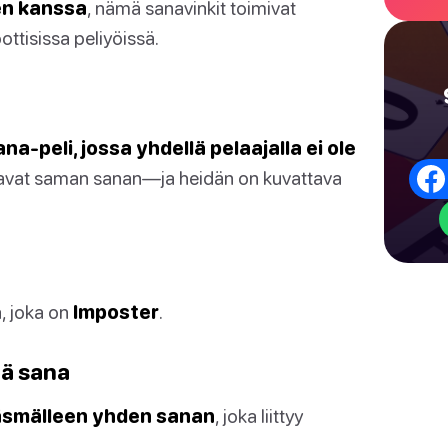
en kanssa
, nämä sanavinkit toimivat
ottisissa peliyöissä.
a-peli, jossa yhdellä pelaajalla ei ole
avat saman sanan—ja heidän on kuvattava
, joka on
Imposter
.
vä sana
äsmälleen yhden sanan
, joka liittyy