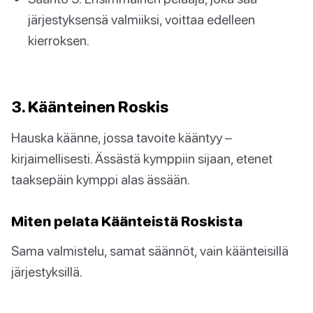
järjestyksensä valmiiksi, voittaa edelleen
kierroksen.
3. Käänteinen Roskis
Hauska käänne, jossa tavoite kääntyy –
kirjaimellisesti. Ässästä kymppiin sijaan, etenet
taaksepäin kymppi alas ässään.
Miten pelata Käänteistä Roskista
Sama valmistelu, samat säännöt, vain käänteisillä
järjestyksillä.