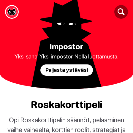
Impostor
Yksi sana. Yksi impostor. Nolla luottamusta.
Paljasta ystäväsi
Roskakorttipeli
Opi Roskakorttipelin säännöt, pelaaminen
vaihe vaiheelta, korttien roolit, strategiat ja