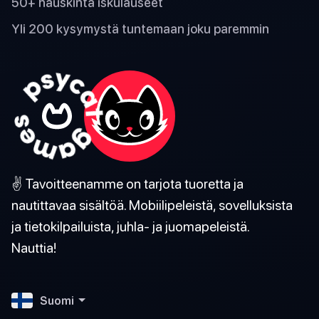
50+ hauskinta iskulauseet
Yli 200 kysymystä tuntemaan joku paremmin
✌️ Tavoitteenamme on tarjota tuoretta ja
nautittavaa sisältöä. Mobiilipeleistä, sovelluksista
ja tietokilpailuista, juhla- ja juomapeleistä.
Nauttia!
Suomi