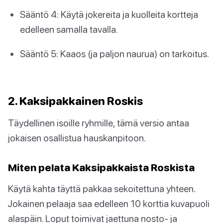
Sääntö 4: Käytä jokereita ja kuolleita kortteja
edelleen samalla tavalla.
Sääntö 5: Kaaos (ja paljon naurua) on tarkoitus.
2. Kaksipakkainen Roskis
Täydellinen isoille ryhmille, tämä versio antaa
jokaisen osallistua hauskanpitoon.
Miten pelata Kaksipakkaista Roskista
Käytä kahta täyttä pakkaa sekoitettuna yhteen.
Jokainen pelaaja saa edelleen 10 korttia kuvapuoli
alaspäin. Loput toimivat jaettuna nosto- ja