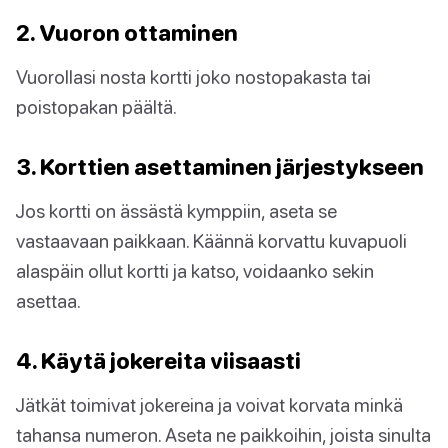
2. Vuoron ottaminen
Vuorollasi nosta kortti joko nostopakasta tai
poistopakan päältä.
3. Korttien asettaminen järjestykseen
Jos kortti on ässästä kymppiin, aseta se
vastaavaan paikkaan. Käännä korvattu kuvapuoli
alaspäin ollut kortti ja katso, voidaanko sekin
asettaa.
4. Käytä jokereita viisaasti
Jätkät toimivat jokereina ja voivat korvata minkä
tahansa numeron. Aseta ne paikkoihin, joista sinulta