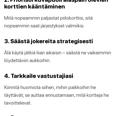
korttien kääntäminen
Mitä nopeammin paljastat piilokorttisi, sitä
nopeammin saat järjestykset valmiiksi.
3. Säästä jokereita strategisesti
Älä käytä jätkiä liian aikaisin – säästä ne vaikeimmin
löydettäviin aukkoihin.
4. Tarkkaile vastustajiasi
Kiinnitä huomiota siihen, mihin paikkoihin he
täyttävät; se auttaa ennustamaan, mitä kortteja he
tavoittelevat.