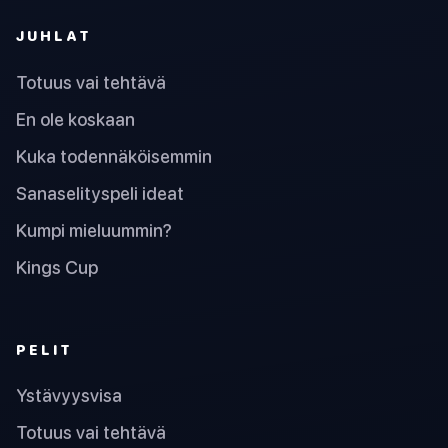
JUHLAT
Totuus vai tehtävä
En ole koskaan
Kuka todennäköisemmin
Sanaselityspeli ideat
Kumpi mieluummin?
Kings Cup
PELIT
Ystävyysvisa
Totuus vai tehtävä