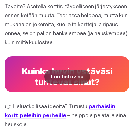
Tavoite? Asetella korttisi täydelliseen järjestykseen
ennen ketään muuta. Teoriassa helppoa, mutta kun
mukana on jokereita, kuolleita kortteja ja ripaus
onnea, se on paljon hankalampaa (ja hauskempaa)
kuin miltä kuulostaa.
Kuinka hyvin ystäväsi
Luo tietovisa
tuntevat sinut?
👉 Haluatko lisää ideoita? Tutustu
parhaisiin
korttipeleihin perheille
– helppoja pelata ja aina
hauskoja.