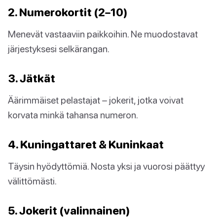
2. Numerokortit (2–10)
Menevät vastaaviin paikkoihin. Ne muodostavat
järjestyksesi selkärangan.
3. Jätkät
Äärimmäiset pelastajat – jokerit, jotka voivat
korvata minkä tahansa numeron.
4. Kuningattaret & Kuninkaat
Täysin hyödyttömiä. Nosta yksi ja vuorosi päättyy
välittömästi.
5. Jokerit (valinnainen)