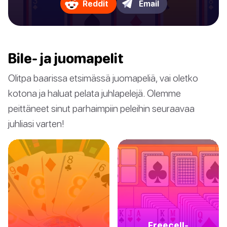
Reddit
Email
Bile- ja juomapelit
Olitpa baarissa etsimässä juomapeliä, vai oletko
kotona ja haluat pelata juhlapelejä. Olemme
peittäneet sinut parhaimpiin peleihin seuraavaa
juhliasi varten!
Freecell-