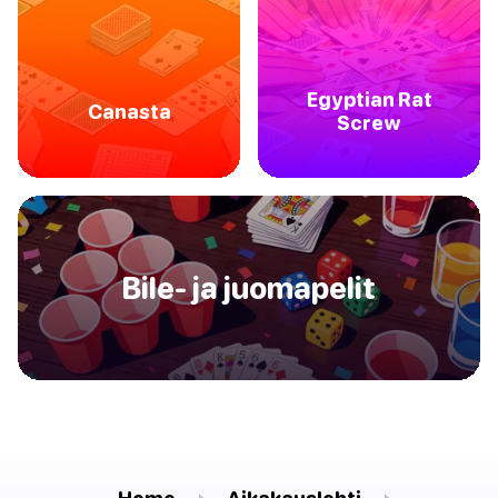
Egyptian Rat
Canasta
Screw
Bile- ja juomapelit