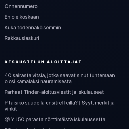
Onnennumero
En ole koskaan
Kuka todennäköisemmin
Rakkauslaskuri
KESKUSTELUN ALOITTAJAT
40 sairasta vitsiä, jotka saavat sinut tuntemaan
olosi kamalaksi nauramisesta
Parhaat Tinder-aloitusviestit ja iskulauseet
Pitäisikö suudella ensitreffeillä? | Syyt, merkit ja
vinkit
🤓 Yli 50 parasta nörttimäistä iskulauseetta