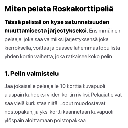
Miten pelata Roskakorttipeliä
Tässä pelissä on kyse satunnaisuuden
muuttamisesta järjestykseksi.
Ensimmäinen
pelaaja, joka saa valmiiksi järjestyksensä joka
kierroksella, voittaa ja pääsee lähemmäs lopullista
yhden kortin vaihetta, joka ratkaisee koko pelin.
1. Pelin valmistelu
Jaa jokaiselle pelaajalle 10 korttia kuvapuoli
alaspäin kahdeksi viiden kortin riviksi. Pelaajat eivät
saa vielä kurkistaa niitä. Loput muodostavat
nostopakan, ja yksi kortti käännetään kuvapuoli
ylöspäin aloittamaan poistopakkaa.