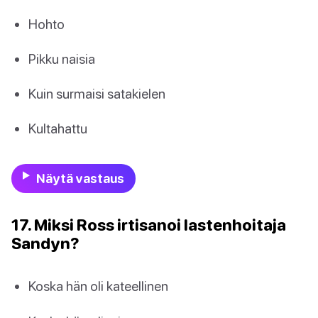
Hohto
Pikku naisia
Kuin surmaisi satakielen
Kultahattu
Näytä vastaus
17. Miksi Ross irtisanoi lastenhoitaja
Sandyn?
Koska hän oli kateellinen