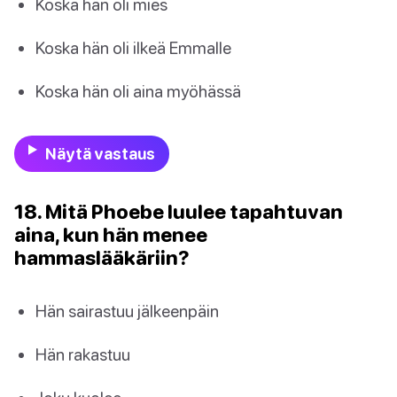
Koska hän oli mies
Koska hän oli ilkeä Emmalle
Koska hän oli aina myöhässä
Näytä vastaus
18. Mitä Phoebe luulee tapahtuvan
aina, kun hän menee
hammaslääkäriin?
Hän sairastuu jälkeenpäin
Hän rakastuu