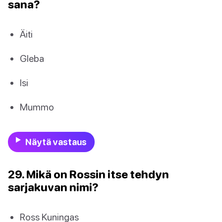
sana?
Äiti
Gleba
Isi
Mummo
Näytä vastaus
29. Mikä on Rossin itse tehdyn
sarjakuvan nimi?
Ross Kuningas