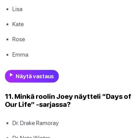
Lisa
Kate
Rose
Emma
Näytä vastaus
11. Minkä roolin Joey näytteli “Days of
Our Life” -sarjassa?
Dr. Drake Ramoray
Dr. Nate Winter