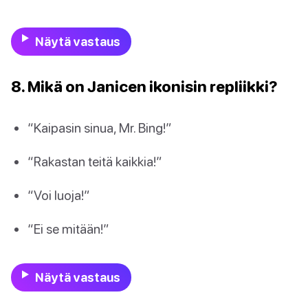
Näytä vastaus
8. Mikä on Janicen ikonisin repliikki?
“Kaipasin sinua, Mr. Bing!”
“Rakastan teitä kaikkia!”
“Voi luoja!”
“Ei se mitään!”
Näytä vastaus