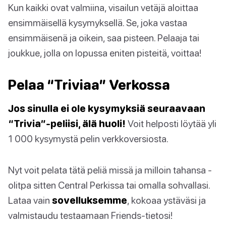
Kun kaikki ovat valmiina, visailun vetäjä aloittaa
ensimmäisellä kysymyksellä. Se, joka vastaa
ensimmäisenä ja oikein, saa pisteen. Pelaaja tai
joukkue, jolla on lopussa eniten pisteitä, voittaa!
Pelaa “Triviaa” Verkossa
Jos sinulla ei ole kysymyksiä seuraavaan
“Trivia”-peliisi, älä huoli!
Voit helposti löytää yli
1 000 kysymystä pelin verkkoversiosta.
Nyt voit pelata tätä peliä missä ja milloin tahansa -
olitpa sitten Central Perkissa tai omalla sohvallasi.
Lataa vain
sovelluksemme
, kokoaa ystäväsi ja
valmistaudu testaamaan Friends-tietosi!