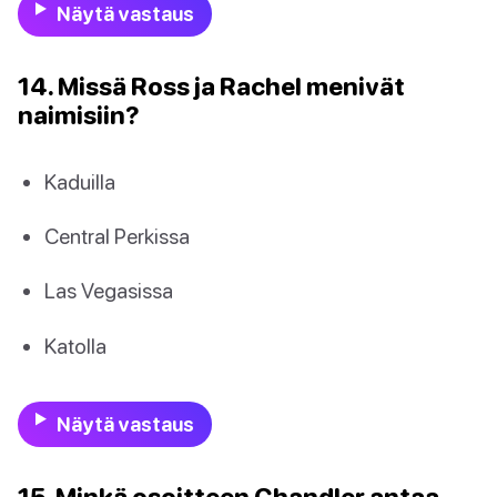
Näytä vastaus
14. Missä Ross ja Rachel menivät
naimisiin?
Kaduilla
Central Perkissa
Las Vegasissa
Katolla
Näytä vastaus
15. Minkä osoitteen Chandler antaa