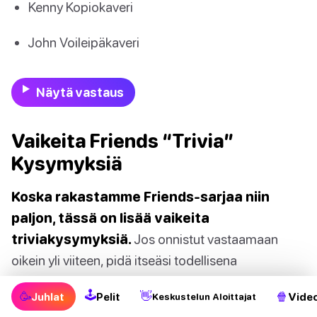
Kenny Kopiokaveri
John Voileipäkaveri
Näytä vastaus
Vaikeita Friends “Trivia”
Kysymyksiä
Koska rakastamme Friends-sarjaa niin
paljon, tässä on lisää vaikeita
triviakysymyksiä.
Jos onnistut vastaamaan
oikein yli viiteen, pidä itseäsi todellisena
asiantuntijana! Ja jos et, no… pidä vain hauskaa ja
🕹
🥳
👋
🍿
Juhlat
Pelit
Video
Keskustelun Aloittajat
opi uusia asioita suosikkisarjastasi.