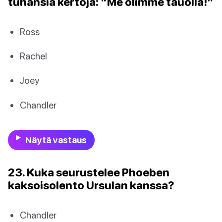
tuhansia kertoja: “Me olimme tauolla!”
Ross
Rachel
Joey
Chandler
Näytä vastaus
23. Kuka seurustelee Phoeben
kaksoisolento Ursulan kanssa?
Chandler