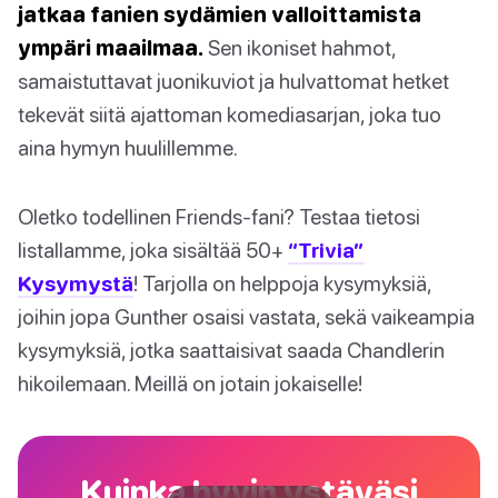
jatkaa fanien sydämien valloittamista
ympäri maailmaa.
Sen ikoniset hahmot,
samaistuttavat juonikuviot ja hulvattomat hetket
tekevät siitä ajattoman komediasarjan, joka tuo
aina hymyn huulillemme.
Oletko todellinen Friends-fani? Testaa tietosi
listallamme, joka sisältää 50+
“Trivia”
Kysymystä
! Tarjolla on helppoja kysymyksiä,
joihin jopa Gunther osaisi vastata, sekä vaikeampia
kysymyksiä, jotka saattaisivat saada Chandlerin
hikoilemaan. Meillä on jotain jokaiselle!
Kuinka hyvin ystäväsi