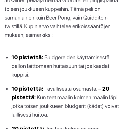
Jokainen pelaaja heittää vuorotellen pingispalloa
toisen joukkueen kuppeihin. Tämä peli on
samanlainen kuin Beer Pong, vain Quidditch-
twistillä. Kupin arvo vaihtelee erikoissääntöjen
mukaan, esimerkiksi:
10 pistettä:
Bludgereiden käyttämisestä
pallon laittomaan huitaisuun tai jos kaadat
kuppisi.
10 pistettä:
Tavallisesta osumasta. –
20
pistettä:
Kun teet maalin kolmen maalin läpi,
jotka toisen joukkueen bludgerit (kädet) voivat
laillisesti huitoa.
20 pistettä:
Jos teet kolme osumaa