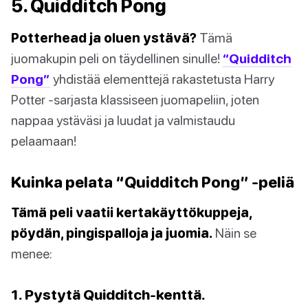
5. Quidditch Pong
Potterhead ja oluen ystävä?
Tämä
juomakupin peli on täydellinen sinulle!
“Quidditch
Pong”
yhdistää elementtejä rakastetusta Harry
Potter -sarjasta klassiseen juomapeliin, joten
nappaa ystäväsi ja luudat ja valmistaudu
pelaamaan!
Kuinka pelata “Quidditch Pong” -peliä
Tämä peli vaatii kertakäyttökuppeja,
pöydän, pingispalloja ja juomia.
Näin se
menee:
1. Pystytä Quidditch-kenttä.