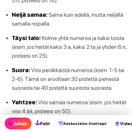
5:n, pisteesi on 18).
Neljä samaa:
Sama kuin edellä, mutta neljällä
samalla nopalla.
Täysi talo:
Kolme yhtä numeroa ja kaksi toista
(esim. jos heität kaksi 3:a, kaksi 2:ta ja yhden 6:n,
pisteesi on 25).
Suora:
Viisi peräkkäistä numeroa (esim. 1-5 tai
2-6). Tämä on arvoltaan 30 pistettä pienestä
suorasta tai 40 pistettä suuresta suorasta.
Yahtzee:
Viisi samaa numeroa (esim. jos heität
viisi 4:ää, pisteesi on 50).
🕹
🥳
👋
🍿
Juhlat
Pelit
Video
Keskustelun Aloittajat