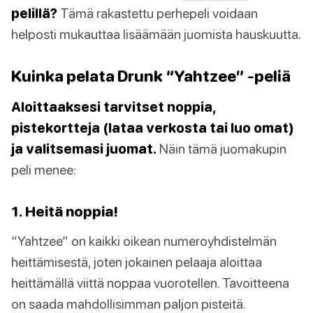
pelillä?
Tämä rakastettu perhepeli voidaan
helposti mukauttaa lisäämään juomista hauskuutta.
Kuinka pelata Drunk “Yahtzee” -peliä
Aloittaaksesi tarvitset noppia,
pistekortteja (lataa verkosta tai luo omat)
ja valitsemasi juomat.
Näin tämä juomakupin
peli menee:
1. Heitä noppia!
“Yahtzee” on kaikki oikean numeroyhdistelmän
heittämisestä, joten jokainen pelaaja aloittaa
heittämällä viittä noppaa vuorotellen. Tavoitteena
on saada mahdollisimman paljon pisteitä.