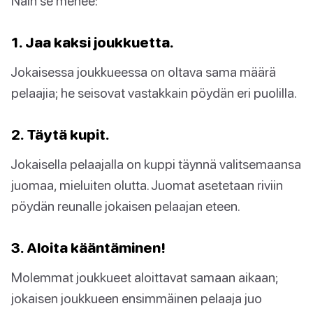
Näin se menee:
1. Jaa kaksi joukkuetta.
Jokaisessa joukkueessa on oltava sama määrä
pelaajia; he seisovat vastakkain pöydän eri puolilla.
2. Täytä kupit.
Jokaisella pelaajalla on kuppi täynnä valitsemaansa
juomaa, mieluiten olutta. Juomat asetetaan riviin
pöydän reunalle jokaisen pelaajan eteen.
3. Aloita kääntäminen!
Molemmat joukkueet aloittavat samaan aikaan;
jokaisen joukkueen ensimmäinen pelaaja juo