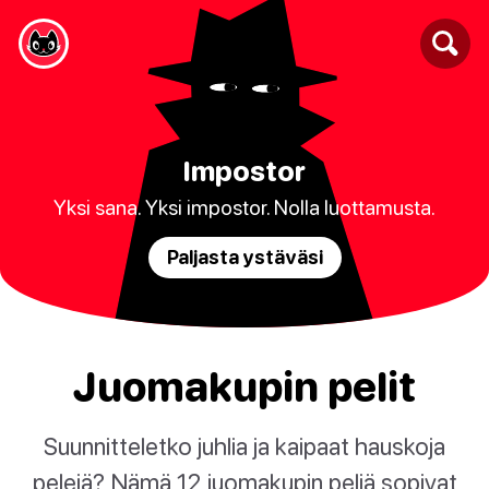
Impostor
Yksi sana. Yksi impostor. Nolla luottamusta.
Paljasta ystäväsi
Juomakupin pelit
Suunnitteletko juhlia ja kaipaat hauskoja
pelejä? Nämä 12 juomakupin peliä sopivat