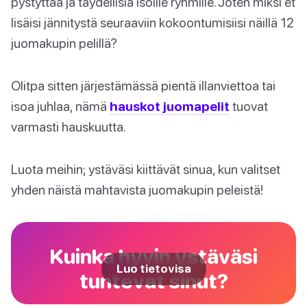
pystyttää ja täydellisiä isoille ryhmille. Joten miksi et
lisäisi jännitystä seuraaviin kokoontumisiisi näillä 12
juomakupin pelillä?
Olitpa sitten järjestämässä pientä illanviettoa tai
isoa juhlaa, nämä
hauskot juomapelit
tuovat
varmasti hauskuutta.
Luota meihin; ystäväsi kiittävät sinua, kun valitset
yhden näistä mahtavista juomakupin peleistä!
Kuinka hyvin ystäväsi
Luo tietovisa
tuntevat sinut?