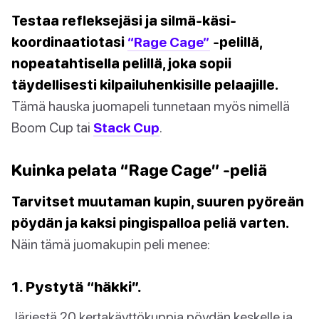
Testaa refleksejäsi ja silmä-käsi-
koordinaatiotasi
“Rage Cage”
-pelillä,
nopeatahtisella pelillä, joka sopii
täydellisesti kilpailuhenkisille pelaajille.
Tämä hauska juomapeli tunnetaan myös nimellä
Boom Cup tai
Stack Cup
.
Kuinka pelata “Rage Cage” -peliä
Tarvitset muutaman kupin, suuren pyöreän
pöydän ja kaksi pingispalloa peliä varten.
Näin tämä juomakupin peli menee:
1. Pystytä “häkki”.
Järjestä 20 kertakäyttökuppia pöydän keskelle ja