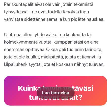
Pariskuntapelit eivät ole vain jotain tekemistä
tylsyydessä – ne ovat todella tehokas tapa
vahvistaa sidettänne samalla kun pidätte hauskaa.
Olettepa olleet yhdessä kolme kuukautta tai
kolmekymmentä vuotta, kumppanistasi on aina
enemmän opittavaa. Oikea peli tuo esiin tarinoita,
joita et ole kuullut, mielipiteitä, joista et tiennyt, ja
kilpailuhenkisyyttä, jota et koskaan nähnyt tulevan.
Kuinka hyvin ystäväsi
Luo tietovisa
tuntevat sinut?