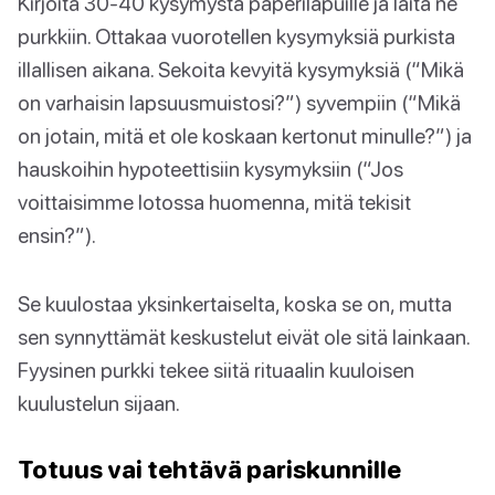
Kirjoita 30-40 kysymystä paperilapuille ja laita ne
purkkiin. Ottakaa vuorotellen kysymyksiä purkista
illallisen aikana. Sekoita kevyitä kysymyksiä (“Mikä
on varhaisin lapsuusmuistosi?”) syvempiin (“Mikä
on jotain, mitä et ole koskaan kertonut minulle?”) ja
hauskoihin hypoteettisiin kysymyksiin (“Jos
voittaisimme lotossa huomenna, mitä tekisit
ensin?”).
Se kuulostaa yksinkertaiselta, koska se on, mutta
sen synnyttämät keskustelut eivät ole sitä lainkaan.
Fyysinen purkki tekee siitä rituaalin kuuloisen
kuulustelun sijaan.
Totuus vai tehtävä pariskunnille