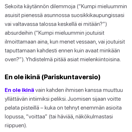
Sekoita käytännön dilemmoja (“Kumpi mieluummin
asuisit pienessä asunnossa suosikkikaupungissasi
vai valtavassa talossa keskellä ei mitään?”)
absurdeihin (“Kumpi mieluummin joutuisit
ilmoittamaan aina, kun menet vessaan, vai joutuisit
taputtamaan kahdesti ennen kuin avaat minkään
oven?”). Yhdistelmä pitää asiat mielenkiintoisina.
En ole ikinä (Pariskuntaversio)
En ole ikinä
vain kahden ihmisen kanssa muuttuu
yllättävän intiimiksi peliksi. Juomisen sijaan voitte
pelata pisteillä – kuka on tehnyt enemmän asioita
lopussa, “voittaa” (tai häviää, näkökulmastasi
riippuen).