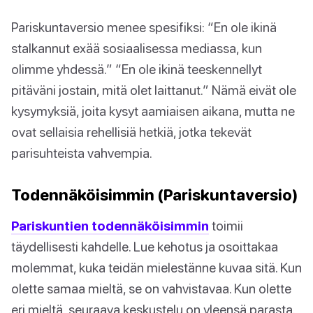
Pariskuntaversio menee spesifiksi: “En ole ikinä
stalkannut exää sosiaalisessa mediassa, kun
olimme yhdessä.” “En ole ikinä teeskennellyt
pitäväni jostain, mitä olet laittanut.” Nämä eivät ole
kysymyksiä, joita kysyt aamiaisen aikana, mutta ne
ovat sellaisia rehellisiä hetkiä, jotka tekevät
parisuhteista vahvempia.
Todennäköisimmin (Pariskuntaversio)
Pariskuntien todennäköisimmin
toimii
täydellisesti kahdelle. Lue kehotus ja osoittakaa
molemmat, kuka teidän mielestänne kuvaa sitä. Kun
olette samaa mieltä, se on vahvistavaa. Kun olette
eri mieltä, seuraava keskustelu on yleensä parasta.