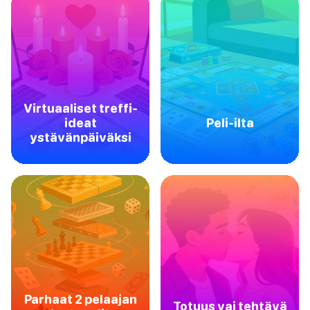
Virtuaaliset treffi-
ideat
Peli-ilta
ystävänpäiväksi
Parhaat 2 pelaajan
Totuus vai tehtävä