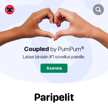
Coupled
by PumPum®
Lataa tänään #1 sovellus pareille.
Asenna
Paripelit