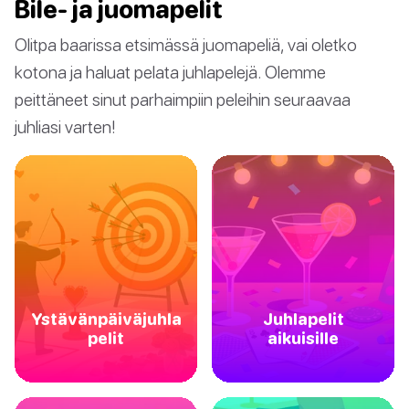
Bile- ja juomapelit
Olitpa baarissa etsimässä juomapeliä, vai oletko
kotona ja haluat pelata juhlapelejä. Olemme
peittäneet sinut parhaimpiin peleihin seuraavaa
juhliasi varten!
Ystävänpäiväjuhla
Juhlapelit
pelit
aikuisille