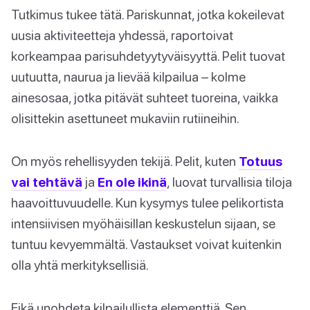
Tutkimus tukee tätä. Pariskunnat, jotka kokeilevat
uusia aktiviteetteja yhdessä, raportoivat
korkeampaa parisuhdetyytyväisyyttä. Pelit tuovat
uutuutta, naurua ja lievää kilpailua – kolme
ainesosaa, jotka pitävät suhteet tuoreina, vaikka
olisittekin asettuneet mukaviin rutiineihin.
On myös rehellisyyden tekijä. Pelit, kuten
Totuus
vai tehtävä
ja
En ole ikinä
, luovat turvallisia tiloja
haavoittuvuudelle. Kun kysymys tulee pelikortista
intensiivisen myöhäisillan keskustelun sijaan, se
tuntuu kevyemmältä. Vastaukset voivat kuitenkin
olla yhtä merkityksellisiä.
Eikä unohdeta kilpailullista elementtiä. Sen