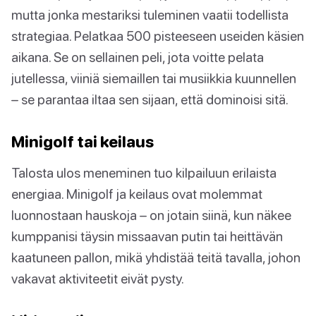
mutta jonka mestariksi tuleminen vaatii todellista
strategiaa. Pelatkaa 500 pisteeseen useiden käsien
aikana. Se on sellainen peli, jota voitte pelata
jutellessa, viiniä siemaillen tai musiikkia kuunnellen
– se parantaa iltaa sen sijaan, että dominoisi sitä.
Minigolf tai keilaus
Talosta ulos meneminen tuo kilpailuun erilaista
energiaa. Minigolf ja keilaus ovat molemmat
luonnostaan hauskoja – on jotain siinä, kun näkee
kumppanisi täysin missaavan putin tai heittävän
kaatuneen pallon, mikä yhdistää teitä tavalla, johon
vakavat aktiviteetit eivät pysty.