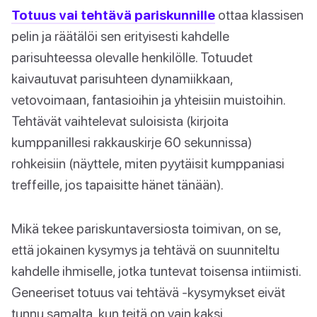
Totuus vai tehtävä pariskunnille
ottaa klassisen
pelin ja räätälöi sen erityisesti kahdelle
parisuhteessa olevalle henkilölle. Totuudet
kaivautuvat parisuhteen dynamiikkaan,
vetovoimaan, fantasioihin ja yhteisiin muistoihin.
Tehtävät vaihtelevat suloisista (kirjoita
kumppanillesi rakkauskirje 60 sekunnissa)
rohkeisiin (näyttele, miten pyytäisit kumppaniasi
treffeille, jos tapaisitte hänet tänään).
Mikä tekee pariskuntaversiosta toimivan, on se,
että jokainen kysymys ja tehtävä on suunniteltu
kahdelle ihmiselle, jotka tuntevat toisensa intiimisti.
Geneeriset totuus vai tehtävä -kysymykset eivät
tunnu samalta, kun teitä on vain kaksi.