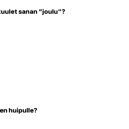
 kuulet sanan “joulu”?
sen huipulle?