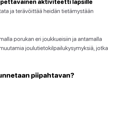
opettavainen aktiviteetti lapsille
ata ja terävöittää heidän tietämystään
amalla porukan eri joukkueisiin ja antamalla
 muutamia joulutietokilpailukysymyksiä, jotka
tunnetaan piipahtavan?