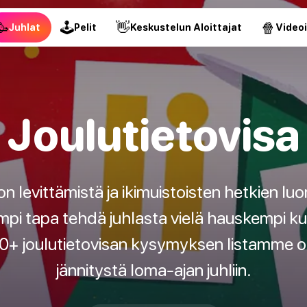
🥳
🕹
👋
🍿
Juhlat
Pelit
Keskustelun Aloittajat
Video
Joulutietovisa
on levittämistä ja ikimuistoisten hetkien l
mpi tapa tehdä juhlasta vielä hauskempi ku
0+ joulutietovisan kysymyksen listamme on 
jännitystä loma-ajan juhliin.