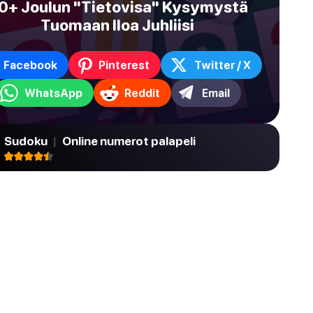
0+ Joulun "Tietovisa" Kysymystä
Tuomaan Iloa Juhliisi
Facebook
Pinterest
Twitter / X
WhatsApp
Reddit
Email
Sudoku
|
Online numerot palapeli