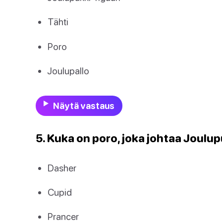
Tähti
Poro
Joulupallo
Näytä vastaus
5. Kuka on poro, joka johtaa Joulu
Dasher
Cupid
Prancer