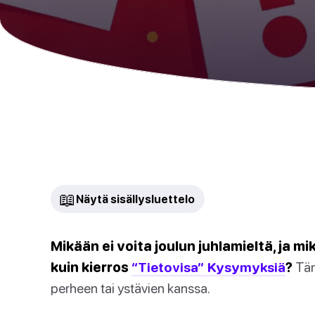
📖
Näytä sisällysluettelo
Mikään ei voita joulun juhlamieltä, ja m
kuin kierros
“Tietovisa” Kysymyksiä
?
Tämä
perheen tai ystävien kanssa.