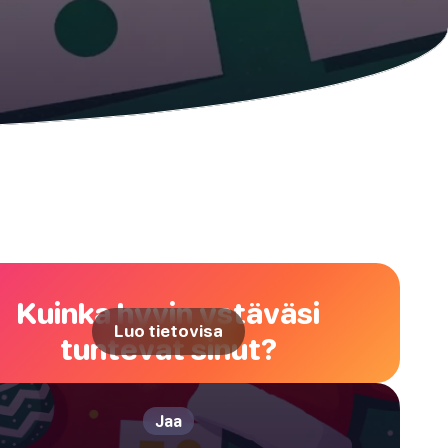
Kuinka hyvin ystäväsi
Luo tietovisa
tuntevat sinut?
Jaa