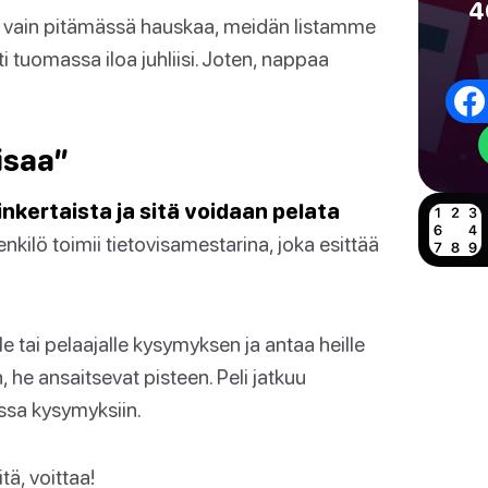
4
ai vain pitämässä hauskaa, meidän listamme
 tuomassa iloa juhliisi. Joten, nappaa
isaa”
nkertaista ja sitä voidaan pelata
enkilö toimii tietovisamestarina, joka esittää
 tai pelaajalle kysymyksen ja antaa heille
 he ansaitsevat pisteen. Peli jatkuu
ssa kysymyksiin.
tä, voittaa!