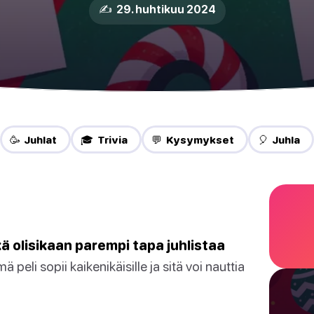
✍️ 29. huhtikuu 2024
🥳 Juhlat
🎓 Trivia
💬 Kysymykset
🎈 Juhla
ikä olisikaan parempi tapa juhlistaa
 peli sopii kaikenikäisille ja sitä voi nauttia