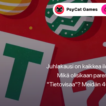
PsyCat Games
Juhlakausi on kaikkea il
Mikä olisikaan pare
"Tietovisaa"? Meidän 4