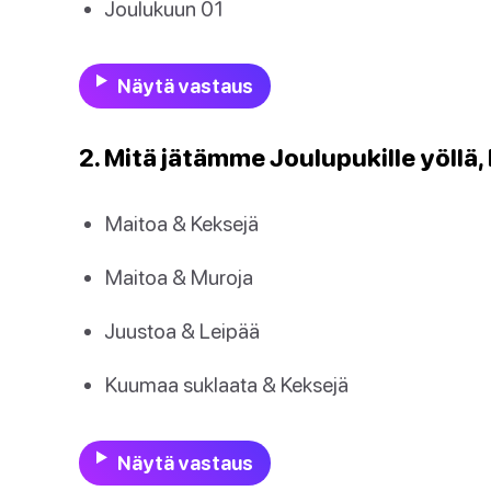
Joulukuun 01
Näytä vastaus
2. Mitä jätämme Joulupukille yöllä,
Maitoa & Keksejä
Maitoa & Muroja
Juustoa & Leipää
Kuumaa suklaata & Keksejä
Näytä vastaus