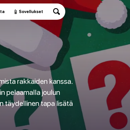
📱
ita
Sovellukset
uomista rakkaiden kanssa.
in pelaamalla joulun
täydellinen tapa lisätä