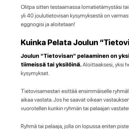
Olitpa sitten testaamassa lomatietämystäsi t
yli 40 joulutietovisan kysymyksestä on varmasti
eggnogisi ja aloitetaan!
Kuinka Pelata Joulun “Tietov
Joulun “Tietovisan” pelaaminen on yksi
tiimeissä tai yksilöinä.
Aloittaaksesi, yksi h
kysymykset.
Tietovisamestari esittää ensimmäiselle ryhmälle
aikaa vastata. Jos he saavat oikean vastauksen,
vuorotellen kunkin ryhmän tai pelaajan vastate
Ryhmä tai pelaaja, jolla on lopussa eniten pistei