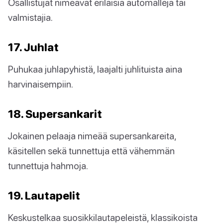
Osallistujat nimeävät erilaisia automalleja tai
valmistajia.
17. Juhlat
Puhukaa juhlapyhistä, laajalti juhlituista aina
harvinaisempiin.
18. Supersankarit
Jokainen pelaaja nimeää supersankareita,
käsitellen sekä tunnettuja että vähemmän
tunnettuja hahmoja.
19. Lautapelit
Keskustelkaa suosikkilautapeleistä, klassikoista