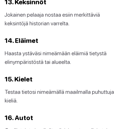
13. Keksinnöt
Jokainen pelaaja nostaa esiin merkittäviä
keksintöjä historian varrelta.
14. Eläimet
Haasta ystäväsi nimeämään eläimiä tietystä
elinympäristöstä tai alueelta.
15. Kielet
Testaa tietosi nimeämällä maailmalla puhuttuja
kieliä.
16. Autot