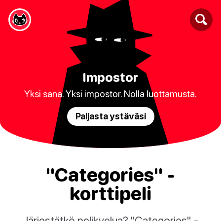
Impostor
Yksi sana. Yksi impostor. Nolla luottamusta.
Paljasta ystäväsi
"Categories" -
korttipeli
Järjestätkö pelikvelua? "Categories" -