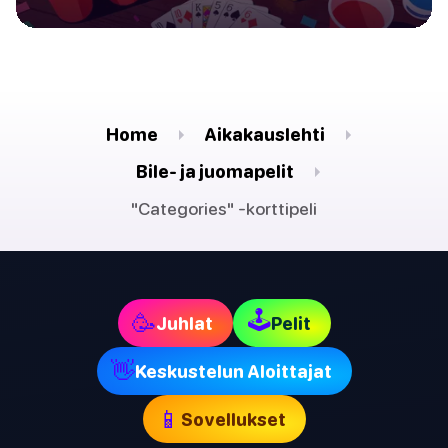
Home
Aikakauslehti
Bile- ja juomapelit
"Categories" -korttipeli
🕹
🥳
Juhlat
Pelit
👋
Keskustelun Aloittajat
📱
Sovellukset