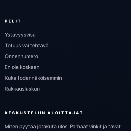
PELIT
Ystävyysvisa
Totuus vai tehtävä
Onnennumero
En ole koskaan
Kuka todennäköisemmin
Rakkauslaskuri
KESKUSTELUN ALOITTAJAT
Miten pyytää jotakuta ulos: Parhaat vinkit ja tavat