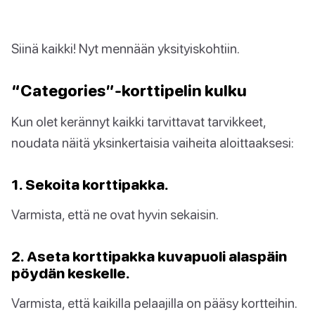
Siinä kaikki! Nyt mennään yksityiskohtiin.
“Categories”-korttipelin kulku
Kun olet kerännyt kaikki tarvittavat tarvikkeet,
noudata näitä yksinkertaisia vaiheita aloittaaksesi:
1. Sekoita korttipakka.
Varmista, että ne ovat hyvin sekaisin.
2. Aseta korttipakka kuvapuoli alaspäin
pöydän keskelle.
Varmista, että kaikilla pelaajilla on pääsy kortteihin.