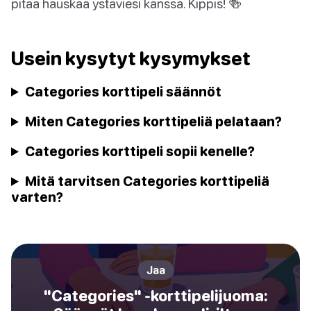
pitää hauskaa ystäviesi kanssa. Kippis! 🍻
Usein kysytyt kysymykset
Categories korttipeli säännöt
Miten Categories korttipeliä pelataan?
Categories korttipeli sopii kenelle?
Mitä tarvitsen Categories korttipeliä
varten?
Jaa
"Categories" -korttipelijuoma: