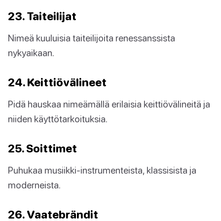
23. Taiteilijat
Nimeä kuuluisia taiteilijoita renessanssista
nykyaikaan.
24. Keittiövälineet
Pidä hauskaa nimeämällä erilaisia keittiövälineitä ja
niiden käyttötarkoituksia.
25. Soittimet
Puhukaa musiikki-instrumenteista, klassisista ja
moderneista.
26. Vaatebrändit