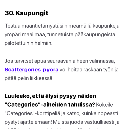
30. Kaupungit
Testaa maantietämystäsi nimeämällä kaupunkeja
ympäri maailmaa, tunnetuista pääkaupungeista
piilotettuihin helmiin.
Jos tarvitset apua seuraavan aiheen valinnassa,
Scattergories-pyörä
voi hoitaa raskaan työn ja
pitää pelin liikkeessä.
Luuleeko, että älysi pysyy näiden
"Categories"-aiheiden tahdissa?
Kokeile
"Categories"-korttipeliä ja katso, kuinka nopeasti
pystyt ajattelemaan! Muista juoda vastuullisesti ja