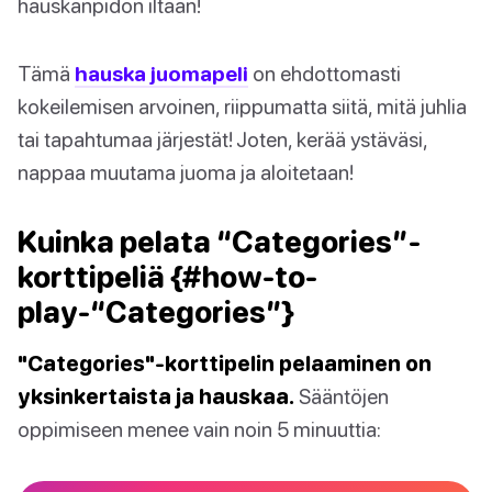
hauskanpidon iltaan!
Tämä
hauska juomapeli
on ehdottomasti
kokeilemisen arvoinen, riippumatta siitä, mitä juhlia
tai tapahtumaa järjestät! Joten, kerää ystäväsi,
nappaa muutama juoma ja aloitetaan!
Kuinka pelata “Categories”-
korttipeliä {#how-to-
play-“Categories”}
"Categories"-korttipelin pelaaminen on
yksinkertaista ja hauskaa.
Sääntöjen
oppimiseen menee vain noin 5 minuuttia: