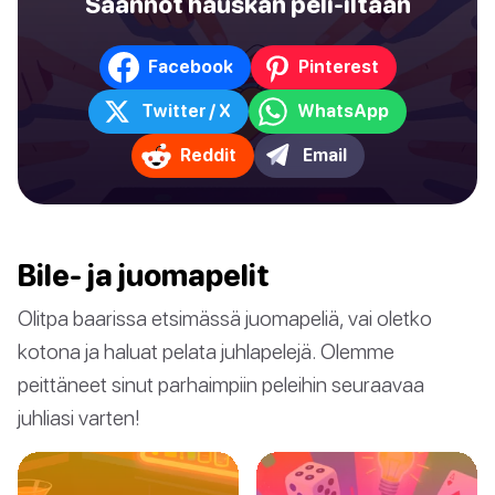
Säännöt hauskan peli-iltaan
Facebook
Pinterest
Twitter / X
WhatsApp
Reddit
Email
Bile- ja juomapelit
Olitpa baarissa etsimässä juomapeliä, vai oletko
kotona ja haluat pelata juhlapelejä. Olemme
peittäneet sinut parhaimpiin peleihin seuraavaa
juhliasi varten!