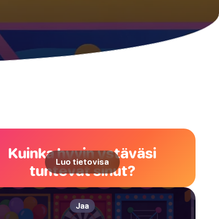
Kuinka hyvin ystäväsi
Luo tietovisa
tuntevat sinut?
Jaa