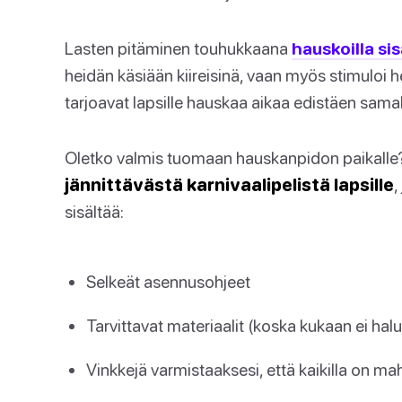
Lasten pitäminen touhukkaana
hauskoilla sis
heidän käsiään kiireisinä, vaan myös stimuloi he
tarjoavat lapsille hauskaa aikaa edistäen samall
Oletko valmis tuomaan hauskanpidon paikall
jännittävästä karnivaalipelistä lapsille
,
sisältää:
Selkeät asennusohjeet
Tarvittavat materiaalit (koska kukaan ei halua
Vinkkejä varmistaaksesi, että kaikilla on ma