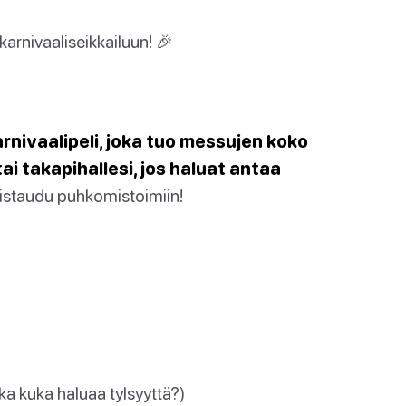
karnivaaliseikkailuun! 🎉
arnivaalipeli, joka tuo messujen koko
i takapihallesi, jos haluat antaa
mistaudu puhkomistoimiin!
ska kuka haluaa tylsyyttä?)