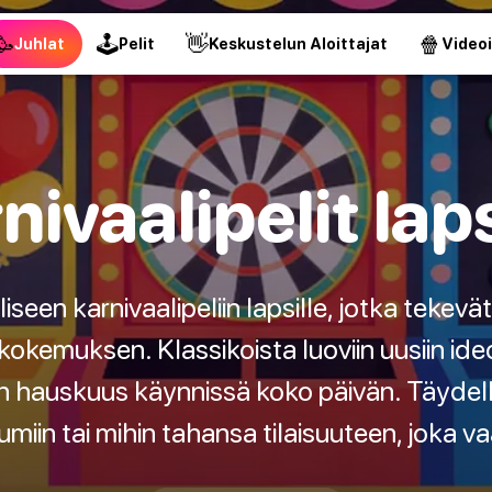
🥳
🕹
👋
🍿
Juhlat
Pelit
Keskustelun Aloittajat
Video
nivaalipelit laps
liseen karnivaalipeliin lapsille, jotka tekev
emuksen. Klassikoista luoviin uusiin ideo
n hauskuus käynnissä koko päivän. Täydell
iin tai mihin tahansa tilaisuuteen, joka vaa