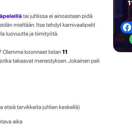
1
äpeleillä
tai juhlissa ei ainoastaan pidä
idän mieltään. Itse tehdyt karnivaalipelit
a luovuutta ja tiimityötä.
e? Olemme koonneet listan
11
 jotka takaavat menestyksen. Jokainen peli
 etsiä tarvikkeita juhlien keskellä)
htava aika