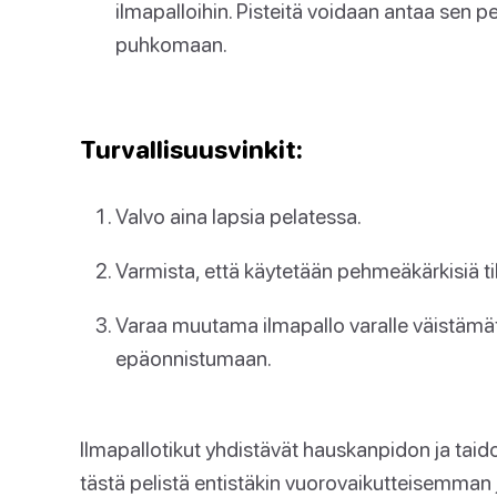
ilmapalloihin. Pisteitä voidaan antaa sen p
puhkomaan.
Turvallisuusvinkit:
Valvo aina lapsia pelatessa.
Varmista, että käytetään pehmeäkärkisiä t
Varaa muutama ilmapallo varalle väistämät
epäonnistumaan.
Ilmapallotikut yhdistävät hauskanpidon ja taid
tästä pelistä entistäkin vuorovaikutteisemm