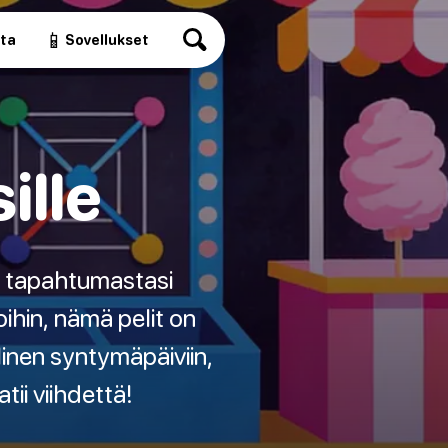
📱
ita
Sovellukset
ille
ät tapahtumastasi
ihin, nämä pelit on
inen syntymäpäiviin,
tii viihdettä!