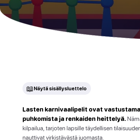
📖
Näytä sisällysluettelo
Lasten karnivaalipelit ovat vastustam
puhkomista ja renkaiden heittelyä.
Nämä 
kilpailua, tarjoten lapsille täydellisen tilaisu
nauttivat virkistävästä juomasta.