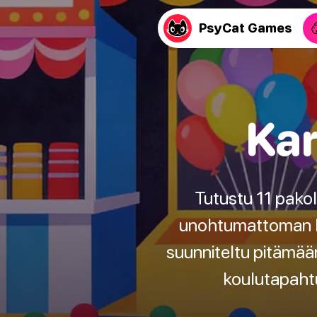
PsyCat Games
Kar
Tutustu 11 pakol
unohtumattoman kok
suunniteltu pitämää
koulutapahtum