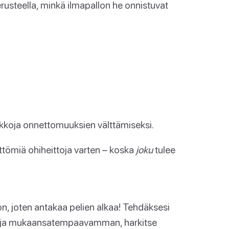
erusteella, minkä ilmapallon he onnistuvat
ikkoja onnettomuuksien välttämiseksi.
tömiä ohiheittoja varten – koska
joku
tulee
on, joten antakaa pelien alkaa! Tehdäksesi
an ja mukaansatempaavamman, harkitse