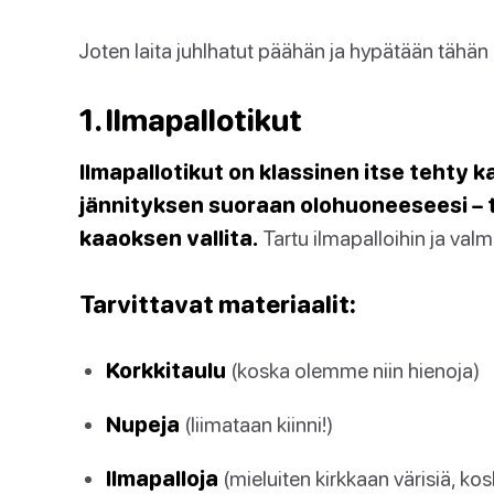
Joten laita juhlhatut päähän ja hypätään tähän 
1. Ilmapallotikut
Ilmapallotikut on klassinen itse tehty k
jännityksen suoraan olohuoneeseesi – ta
kaaoksen vallita.
Tartu ilmapalloihin ja val
Tarvittavat materiaalit:
Korkkitaulu
(koska olemme niin hienoja)
Nupeja
(liimataan kiinni!)
Ilmapalloja
(mieluiten kirkkaan värisiä, ko