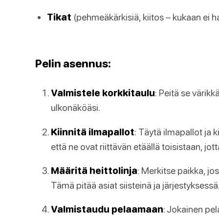
Tikat
(pehmeäkärkisiä, kiitos – kukaan ei h
Pelin asennus:
Valmistele korkkitaulu
: Peitä se värikk
ulkonäköäsi.
Kiinnitä ilmapallot
: Täytä ilmapallot ja 
että ne ovat riittävän etäällä toisistaan, jot
Määritä heittolinja
: Merkitse paikka, jo
Tämä pitää asiat siisteinä ja järjestyksessä
Valmistaudu pelaamaan
: Jokainen pel