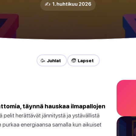
✍️ 1. huhtikuu 2026
🥳 Juhlat
🧒 Lapset
attomia, täynnä hauskaa ilmapallojen
pelit herättävät jännitystä ja ystävällistä
uden purkaa energiaansa samalla kun aikuiset