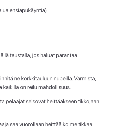
alua ensiapukäyntiä)
äällä taustalla, jos haluat parantaa
kiinnitä ne korkkitauluun nupeilla. Varmista,
ta kaikilla on reilu mahdollisuus.
sta pelaajat seisovat heittääkseen tikkojaan.
.
aaja saa vuorollaan heittää kolme tikkaa