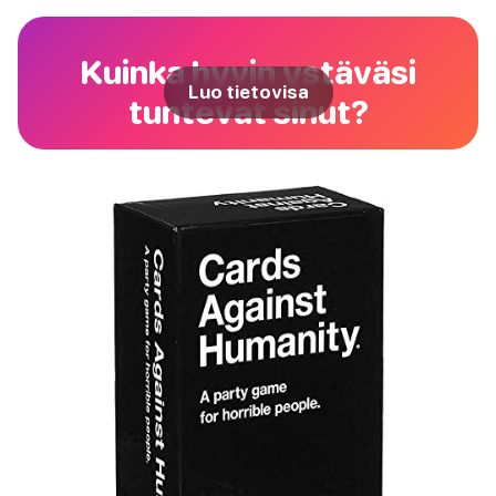
Kuinka hyvin ystäväsi
Luo tietovisa
tuntevat sinut?