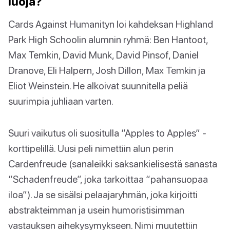
luoja?
Cards Against Humanityn loi kahdeksan Highland
Park High Schoolin alumnin ryhmä: Ben Hantoot,
Max Temkin, David Munk, David Pinsof, Daniel
Dranove, Eli Halpern, Josh Dillon, Max Temkin ja
Eliot Weinstein. He alkoivat suunnitella peliä
suurimpia juhliaan varten.
Suuri vaikutus oli suositulla “Apples to Apples” -
korttipelillä. Uusi peli nimettiin alun perin
Cardenfreude (sanaleikki saksankielisestä sanasta
“Schadenfreude”, joka tarkoittaa “pahansuopaa
iloa”). Ja se sisälsi pelaajaryhmän, joka kirjoitti
abstrakteimman ja usein humoristisimman
vastauksen aihekysymykseen. Nimi muutettiin