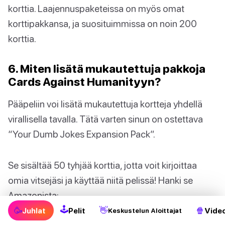
korttia. Laajennuspaketeissa on myös omat
korttipakkansa, ja suosituimmissa on noin 200
korttia.
6. Miten lisätä mukautettuja pakkoja
Cards Against Humanityyn?
Pääpeliin voi lisätä mukautettuja kortteja yhdellä
virallisella tavalla. Tätä varten sinun on ostettava
“Your Dumb Jokes Expansion Pack”.
Se sisältää 50 tyhjää korttia, jotta voit kirjoittaa
omia vitsejäsi ja käyttää niitä pelissä! Hanki se
Amazonista:
🕹
🥳
👋
🍿
Juhlat
Pelit
Video
Keskustelun Aloittajat