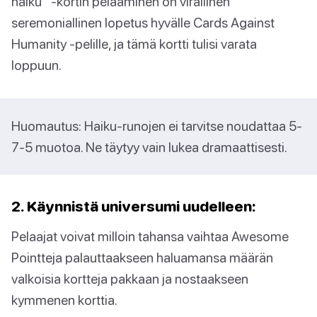
haiku” -kortin pelaaminen on virallinen
seremoniallinen lopetus hyvälle Cards Against
Humanity -pelille, ja tämä kortti tulisi varata
loppuun.
Huomautus: Haiku-runojen ei tarvitse noudattaa 5-
7-5 muotoa. Ne täytyy vain lukea dramaattisesti.
2. Käynnistä universumi uudelleen:
Pelaajat voivat milloin tahansa vaihtaa Awesome
Pointteja palauttaakseen haluamansa määrän
valkoisia kortteja pakkaan ja nostaakseen
kymmenen korttia.