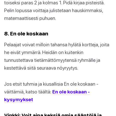
toiseksi paras 2 ja kolmas 1. Pidä kirjaa pisteistä.
Pelin lopussa voittaja julistetaan hauskimmaksi,
matemaattisesti puhuen.
8. En ole koskaan
Pelaajat voivat milloin tahansa hylätä kortteja, joita
he eivät ymmärrä. Heidän on kuitenkin
tunnustettava tietämättömyytensä ryhmälle ja
kestettävä siitä seuraava nöyryytys.
Jos etsit tuhmia ja kiusallisia En ole koskaan -
väittämiä, katso täältä:
En ole koskaan -
kysymykset
Vinkki: Voit aina keksiä omia sääntöjä ja