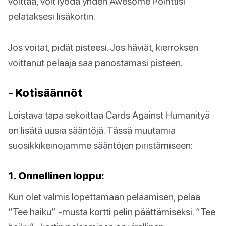
voittaa, voit lyödä yhden Awesome Pointtisi
pelataksesi lisäkortin.
Jos voitat, pidät pisteesi. Jos häviät, kierroksen
voittanut pelaaja saa panostamasi pisteen.
- Kotisäännöt
Loistava tapa sekoittaa Cards Against Humanityä
on lisätä uusia sääntöjä. Tässä muutamia
suosikkikeinojamme sääntöjen piristämiseen:
1. Onnellinen loppu:
Kun olet valmis lopettamaan pelaamisen, pelaa
“Tee haiku” -musta kortti pelin päättämiseksi. “Tee