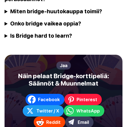
Miten bridge-huutokauppa toimii?
Onko bridge vaikea oppia?
Is Bridge hard to learn?
Jaa
Näin pelaat Bridge-korttipeliä:
Säännöt & Muunnelmat
Facebook
Pinterest
Twitter / X
WhatsApp
Reddit
Email