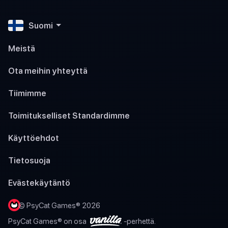
Suomi
Meistä
Ota meihin yhteyttä
Tiimimme
Toimitukselliset Standardimme
Käyttöehdot
Tietosuoja
Evästekäytäntö
© PsyCat Games® 2026
PsyCat Games® on osa
-perhettä.