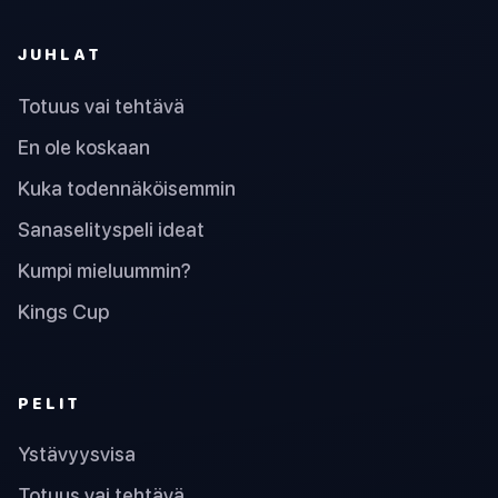
JUHLAT
Totuus vai tehtävä
En ole koskaan
Kuka todennäköisemmin
Sanaselityspeli ideat
Kumpi mieluummin?
Kings Cup
PELIT
Ystävyysvisa
Totuus vai tehtävä