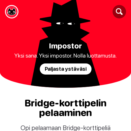
Impostor
Yksi sana. Yksi impostor. Nolla luottamusta.
Paljasta ystäväsi
Bridge-korttipelin
pelaaminen
Opi pelaamaan Bridge-korttipeliä