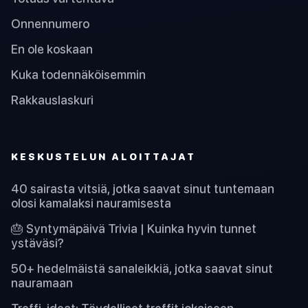
Onnennumero
En ole koskaan
Kuka todennäköisemmin
Rakkauslaskuri
KESKUSTELUN ALOITTAJAT
40 sairasta vitsiä, jotka saavat sinut tuntemaan
olosi kamalaksi nauramisesta
🎂 Syntymäpäivä Trivia | Kuinka hyvin tunnet
ystäväsi?
50+ hedelmäistä sanaleikkiä, jotka saavat sinut
nauramaan