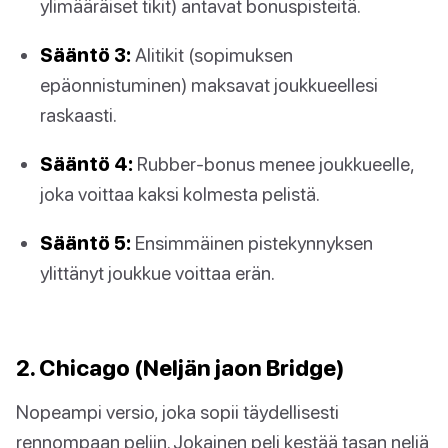
ylimääräiset tikit) antavat bonuspisteitä.
Sääntö 3:
Alitikit (sopimuksen
epäonnistuminen) maksavat joukkueellesi
raskaasti.
Sääntö 4:
Rubber-bonus menee joukkueelle,
joka voittaa kaksi kolmesta pelistä.
Sääntö 5:
Ensimmäinen pistekynnyksen
ylittänyt joukkue voittaa erän.
2. Chicago (Neljän jaon Bridge)
Nopeampi versio, joka sopii täydellisesti
rennompaan peliin. Jokainen peli kestää tasan neljä