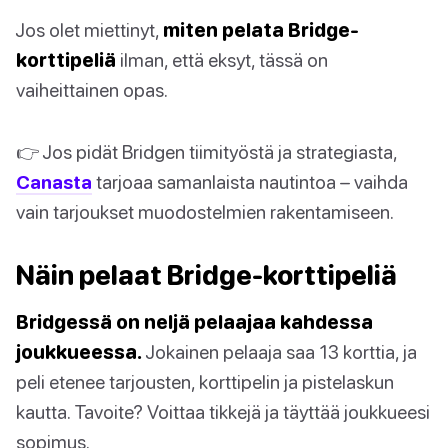
Jos olet miettinyt,
miten pelata Bridge-
korttipeliä
ilman, että eksyt, tässä on
vaiheittainen opas.
👉 Jos pidät Bridgen tiimityöstä ja strategiasta,
Canasta
tarjoaa samanlaista nautintoa – vaihda
vain tarjoukset muodostelmien rakentamiseen.
Näin pelaat Bridge-korttipeliä
Bridgessä on neljä pelaajaa kahdessa
joukkueessa.
Jokainen pelaaja saa 13 korttia, ja
peli etenee tarjousten, korttipelin ja pistelaskun
kautta. Tavoite? Voittaa tikkejä ja täyttää joukkueesi
sopimus.