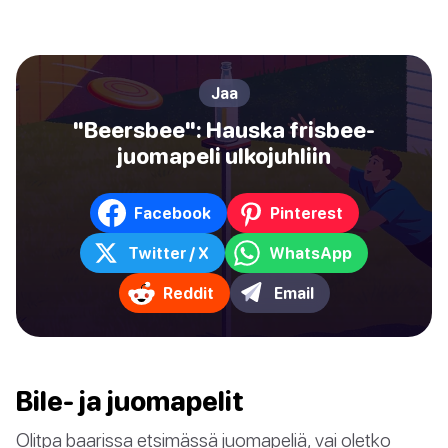
Jaa
"Beersbee": Hauska frisbee-
juomapeli ulkojuhliin
Facebook
Pinterest
Twitter / X
WhatsApp
Reddit
Email
Bile- ja juomapelit
Olitpa baarissa etsimässä juomapeliä, vai oletko