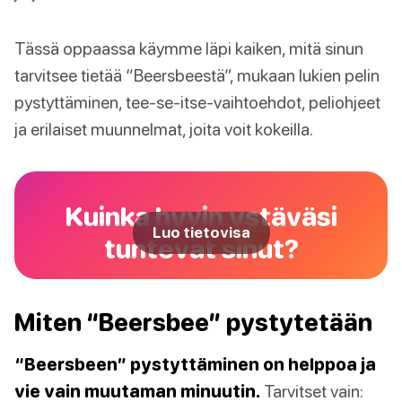
Tässä oppaassa käymme läpi kaiken, mitä sinun
tarvitsee tietää “Beersbeestä”, mukaan lukien pelin
pystyttäminen, tee-se-itse-vaihtoehdot, peliohjeet
ja erilaiset muunnelmat, joita voit kokeilla.
Kuinka hyvin ystäväsi
Luo tietovisa
tuntevat sinut?
Miten “Beersbee” pystytetään
“Beersbeen” pystyttäminen on helppoa ja
vie vain muutaman minuutin.
Tarvitset vain: