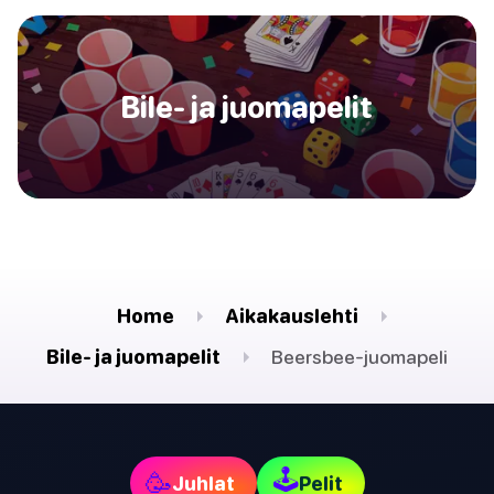
Bile- ja juomapelit
Home
Aikakauslehti
Bile- ja juomapelit
Beersbee-juomapeli
🕹
🥳
Juhlat
Pelit