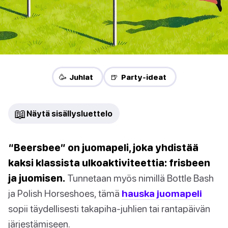
🥳 Juhlat
🍺 Party-ideat
📖
Näytä sisällysluettelo
“Beersbee” on juomapeli, joka yhdistää
kaksi klassista ulkoaktiviteettia: frisbeen
ja juomisen.
Tunnetaan myös nimillä Bottle Bash
ja Polish Horseshoes, tämä
hauska juomapeli
sopii täydellisesti takapiha-juhlien tai rantapäivän
järjestämiseen.