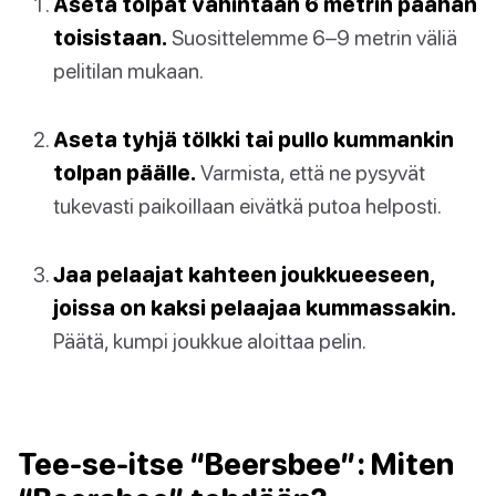
Aseta tolpat vähintään 6 metrin päähän
toisistaan.
Suosittelemme 6–9 metrin väliä
pelitilan mukaan.
Aseta tyhjä tölkki tai pullo kummankin
tolpan päälle.
Varmista, että ne pysyvät
tukevasti paikoillaan eivätkä putoa helposti.
Jaa pelaajat kahteen joukkueeseen,
joissa on kaksi pelaajaa kummassakin.
Päätä, kumpi joukkue aloittaa pelin.
Tee-se-itse “Beersbee”: Miten