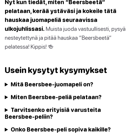
Nyt kun tiedät, miten “Beersbeetä”
pelataan, kerää ystäväsi ja kokeile tätä
hauskaa juomapeliä seuraavissa
ulkojuhlissasi.
Muista juoda vastuullisesti, pysyä
nesteytettynä ja pitää hauskaa “Beersbeetä”
pelatessa! Kippis! 🍻
Usein kysytyt kysymykset
Mitä Beersbee-juomapeli on?
Miten Beersbee-peliä pelataan?
Tarvitsenko erityisiä varusteita
Beersbee-peliin?
Onko Beersbee-peli sopiva kaikille?