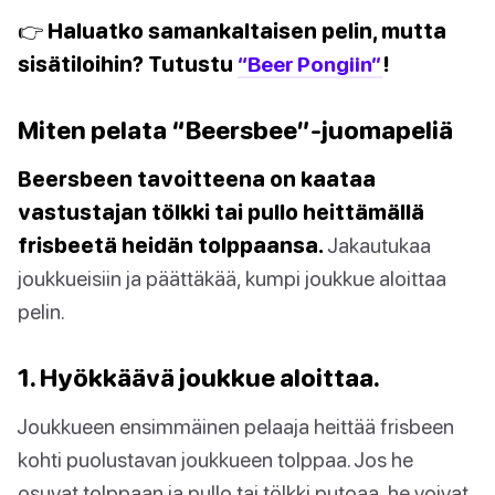
👉 Haluatko samankaltaisen pelin, mutta
sisätiloihin? Tutustu
“Beer Pongiin”
!
Miten pelata “Beersbee”-juomapeliä
Beersbeen tavoitteena on kaataa
vastustajan tölkki tai pullo heittämällä
frisbeetä heidän tolppaansa.
Jakautukaa
joukkueisiin ja päättäkää, kumpi joukkue aloittaa
pelin.
1. Hyökkäävä joukkue aloittaa.
Joukkueen ensimmäinen pelaaja heittää frisbeen
kohti puolustavan joukkueen tolppaa. Jos he
osuvat tolppaan ja pullo tai tölkki putoaa, he voivat