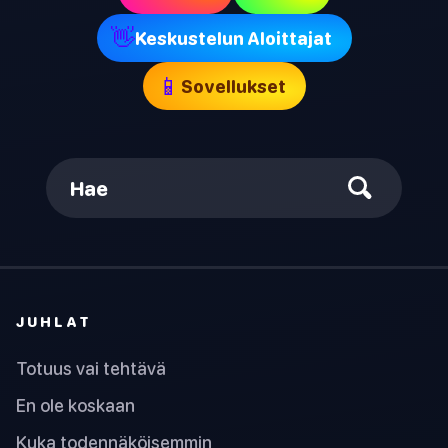
👋
Keskustelun Aloittajat
📱
Sovellukset
Hae
JUHLAT
Totuus vai tehtävä
En ole koskaan
Kuka todennäköisemmin