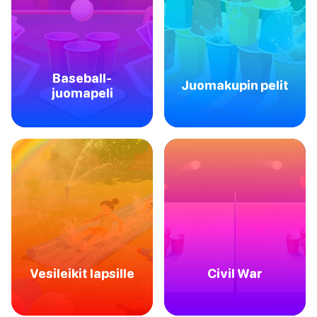
Baseball-
Juomakupin pelit
juomapeli
Vesileikit lapsille
Civil War