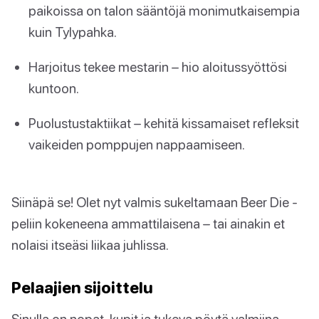
paikoissa on talon sääntöjä monimutkaisempia
kuin Tylypahka.
Harjoitus tekee mestarin – hio aloitussyöttösi
kuntoon.
Puolustustaktiikat – kehitä kissamaiset refleksit
vaikeiden pomppujen nappaamiseen.
Siinäpä se! Olet nyt valmis sukeltamaan Beer Die -
peliin kokeneena ammattilaisena – tai ainakin et
nolaisi itseäsi liikaa juhlissa.
Pelaajien sijoittelu
Sinulla on nopat, kupit ja tukeva pöytä valmiina.