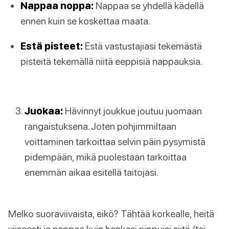
Nappaa noppa:
Nappaa se yhdellä kädellä
ennen kuin se koskettaa maata.
Estä pisteet:
Estä vastustajiasi tekemästä
pisteitä tekemällä niitä eeppisiä nappauksia.
Juokaa:
Hävinnyt joukkue joutuu juomaan
rangaistuksena. Joten pohjimmiltaan
voittaminen tarkoittaa selvin päin pysymistä
pidempään, mikä puolestaan tarkoittaa
enemmän aikaa esitellä taitojasi.
Melko suoraviivaista, eikö? Tähtää korkealle, heitä
viisaasti ja nappaa kuin henkesi riippuisi siitä (tai