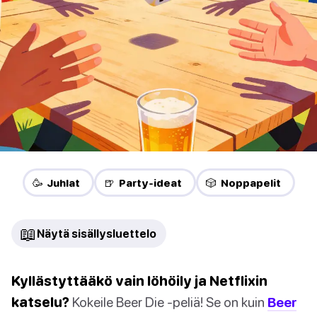
🥳 Juhlat
🍺 Party-ideat
🎲 Noppapelit
📖
Näytä sisällysluettelo
Kyllästyttääkö vain löhöily ja Netflixin
katselu?
Kokeile Beer Die -peliä! Se on kuin
Beer