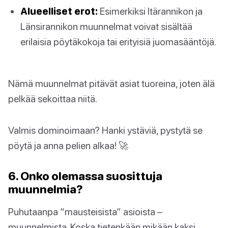
Alueelliset erot:
Esimerkiksi Itärannikon ja
Länsirannikon muunnelmat voivat sisältää
erilaisia pöytäkokoja tai erityisiä juomasääntöjä.
Nämä muunnelmat pitävät asiat tuoreina, joten älä
pelkää sekoittaa niitä.
Valmis dominoimaan? Hanki ystäviä, pystytä se
pöytä ja anna pelien alkaa! 🚀
6. Onko olemassa suosittuja
muunnelmia?
Puhutaanpa “mausteisista” asioista –
muunnelmista. Koska tietenkään mikään kaksi