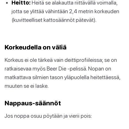
Heitto:
Heitä se alakautta riittävällä voimalla,
jotta se ylittää vähintään 2,4 metrin korkeuden
(kuvitteelliset kattosäännöt pätevät).
Korkeudella on väliä
Korkeus ei ole tärkeä vain deittiprofiileissa; se on
ratkaisevaa myös Beer Die -pelissä. Nopan on
matkattava silmien tason yläpuolella heitettäessä,
muuten se ei laske.
Nappaus-säännöt
Jos noppa osuu pöytään ja vierii pois: