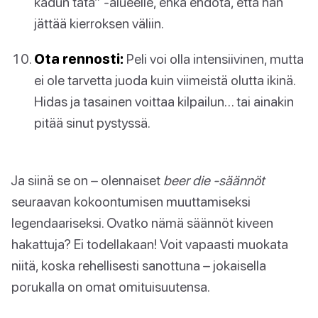
kadun tätä” -alueelle, ehkä ehdota, että hän
jättää kierroksen väliin.
Ota rennosti:
Peli voi olla intensiivinen, mutta
ei ole tarvetta juoda kuin viimeistä olutta ikinä.
Hidas ja tasainen voittaa kilpailun… tai ainakin
pitää sinut pystyssä.
Ja siinä se on – olennaiset
beer die -säännöt
seuraavan kokoontumisen muuttamiseksi
legendaariseksi. Ovatko nämä säännöt kiveen
hakattuja? Ei todellakaan! Voit vapaasti muokata
niitä, koska rehellisesti sanottuna – jokaisella
porukalla on omat omituisuutensa.