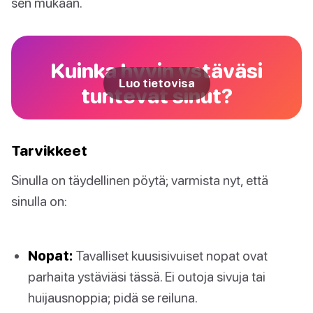
sen mukaan.
Kuinka hyvin ystäväsi
Luo tietovisa
tuntevat sinut?
Tarvikkeet
Sinulla on täydellinen pöytä; varmista nyt, että
sinulla on:
Nopat:
Tavalliset kuusisivuiset nopat ovat
parhaita ystäviäsi tässä. Ei outoja sivuja tai
huijausnoppia; pidä se reiluna.