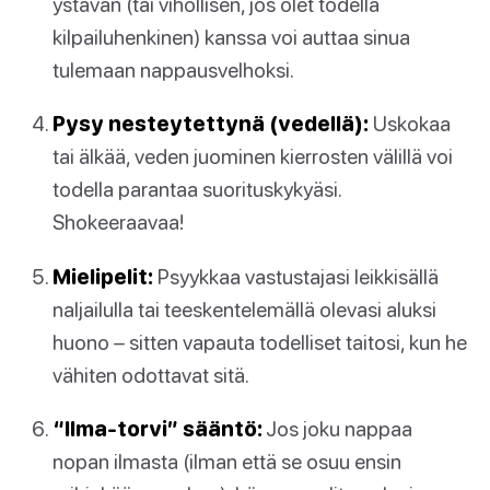
ystävän (tai vihollisen, jos olet todella
kilpailuhenkinen) kanssa voi auttaa sinua
tulemaan nappausvelhoksi.
Pysy nesteytettynä (vedellä):
Uskokaa
tai älkää, veden juominen kierrosten välillä voi
todella parantaa suorituskykyäsi.
Shokeeraavaa!
Mielipelit:
Psyykkaa vastustajasi leikkisällä
naljailulla tai teeskentelemällä olevasi aluksi
huono – sitten vapauta todelliset taitosi, kun he
vähiten odottavat sitä.
“Ilma-torvi” sääntö:
Jos joku nappaa
nopan ilmasta (ilman että se osuu ensin