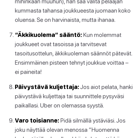
mihinkään muuhun), hän saa valita pelaajan
kummasta tahansa joukkueesta juomaan koko
oluensa. Se on harvinaista, mutta ihanaa.
“Äkkikuolema” sääntö:
Kun molemmat
joukkueet ovat tasoissa ja tarvitsevat
tasoitusottelun, äkkikuoleman säännöt pätevät.
Ensimmäinen pisteen tehnyt joukkue voittaa –
ei paineita!
Päivystävä kuljettaja:
Jos aiot pelata, hanki
päivystävä kuljettaja tai suunnittele pysyväsi
paikallasi. Uber on olemassa syystä.
Varo toisianne:
Pidä silmällä ystäviäsi. Jos
joku näyttää olevan menossa “Huomenna