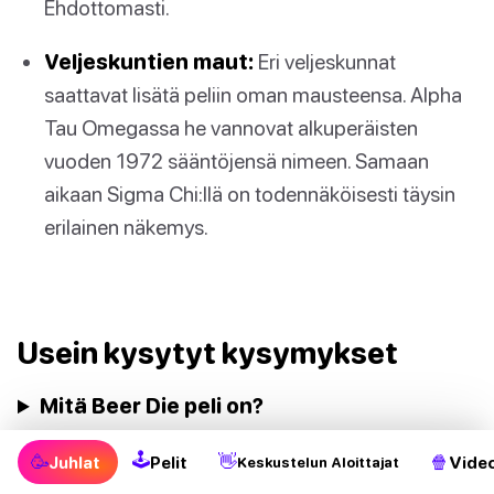
Ehdottomasti.
Veljeskuntien maut:
Eri veljeskunnat
saattavat lisätä peliin oman mausteensa. Alpha
Tau Omegassa he vannovat alkuperäisten
vuoden 1972 sääntöjensä nimeen. Samaan
aikaan Sigma Chi:llä on todennäköisesti täysin
erilainen näkemys.
Usein kysytyt kysymykset
Mitä Beer Die peli on?
Miten Beer Die pelataan?
🕹
🥳
👋
🍿
Juhlat
Pelit
Video
Keskustelun Aloittajat