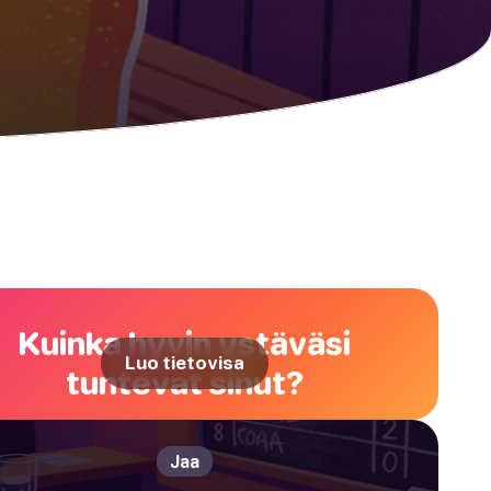
Kuinka hyvin ystäväsi
Luo tietovisa
tuntevat sinut?
Jaa