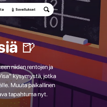
📱
ita
Sovellukset
iä 🍺
een niiden rentojen ja
"Visa" kysymystä, jotka
älle. Muuta paikallinen
stava tapahtuma nyt.