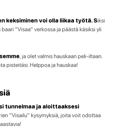
eksiminen voi olla liikaa työtä. S
iksi
baari “Visaa” verkossa ja päästä käsiksi yli
uksemme
, ja olet valmis hauskaan peli-iltaan.
rata pisteitäsi. Helppoa ja hauskaa!
siä
i tunnelmaa ja aloittaaksesi
rien “Visailu” kysymyksiä, joita voit odottaa
haastavia!