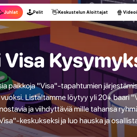
🥳
🕹
👋
🍿
Juhlat
Pelit
Keskustelun Aloittajat
Video
i Visa Kysymyks
isia paikkoja "Visa"-tapahtumien järjestämis
en vuoksi. Listaltamme löytyy yli 20+ baari 
nnostavia ja viihdyttäviä mille tahansa ryhm
"Visa"-keskukseksi ja luo hauska ja osalli