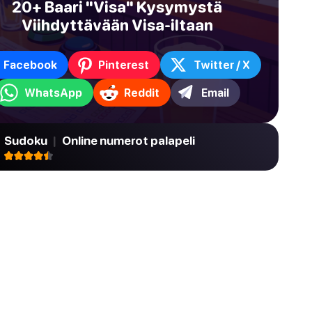
20+ Baari "Visa" Kysymystä
Viihdyttävään Visa-iltaan
Facebook
Pinterest
Twitter / X
WhatsApp
Reddit
Email
Sudoku
|
Online numerot palapeli