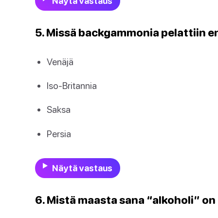
Näytä vastaus
5. Missä backgammonia pelattiin 
Venäjä
Iso-Britannia
Saksa
Persia
Näytä vastaus
6. Mistä maasta sana “alkoholi” on