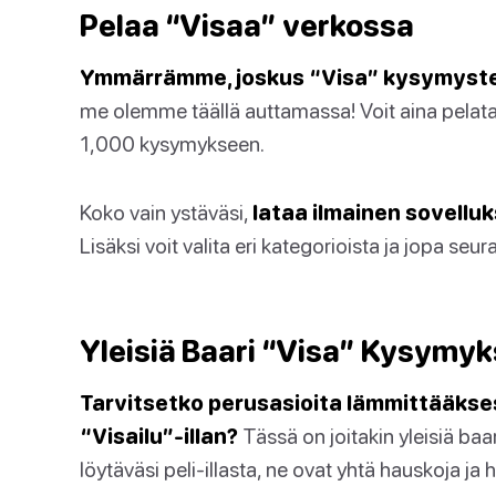
Pelaa “Visaa” verkossa
Ymmärrämme, joskus “Visa” kysymysten k
me olemme täällä auttamassa! Voit aina pelata 
1,000 kysymykseen.
Koko vain ystäväsi,
lataa ilmainen sovell
Lisäksi voit valita eri kategorioista ja jopa seu
Yleisiä Baari “Visa” Kysymyk
Tarvitsetko perusasioita lämmittääkses
“Visailu”-illan?
Tässä on joitakin yleisiä baa
löytäväsi peli-illasta, ne ovat yhtä hauskoja ja 