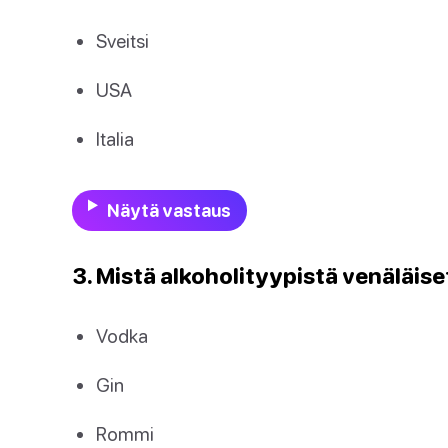
Sveitsi
USA
Italia
Näytä vastaus
3. Mistä alkoholityypistä venäläis
Vodka
Gin
Rommi