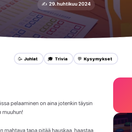
✍️ 29. huhtikuu 2024
🥳 Juhlat
🎓 Trivia
💬 Kysymykset
issa pelaaminen on aina jotenkin täysin
n muuhun!
on mahtava tapa pitää hauskaa, haastaa