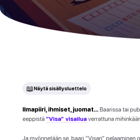
📖
Näytä sisällysluettelo
Ilmapiiri, ihmiset, juomat…
Baarissa tai pub
eeppistä
“Visa” visailua
verrattuna mihinkää
Ja myönnetään se, baari “Visan” pelaaminen 