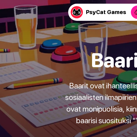
PsyCat Games
Baar
Baarit ovat ihanteell
sosiaalisten ilmapiiri
ovat monipuolisia, kii
baarisi suosituksi 