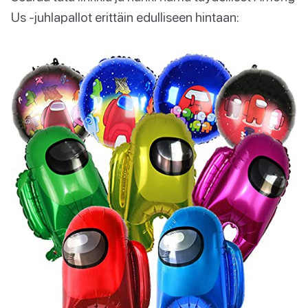
Us -juhlapallot erittäin edulliseen hintaan: