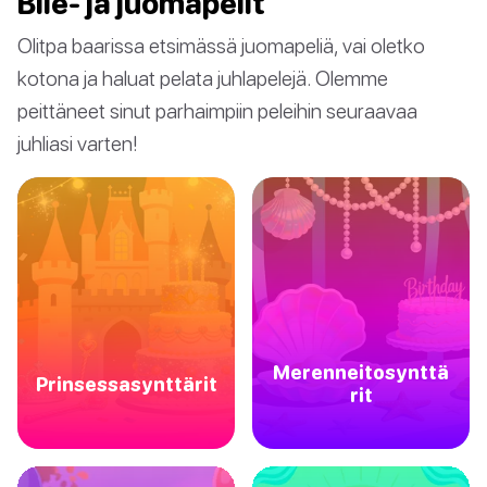
Bile- ja juomapelit
Olitpa baarissa etsimässä juomapeliä, vai oletko
kotona ja haluat pelata juhlapelejä. Olemme
peittäneet sinut parhaimpiin peleihin seuraavaa
juhliasi varten!
Merenneitosynttä
Prinsessasynttärit
rit