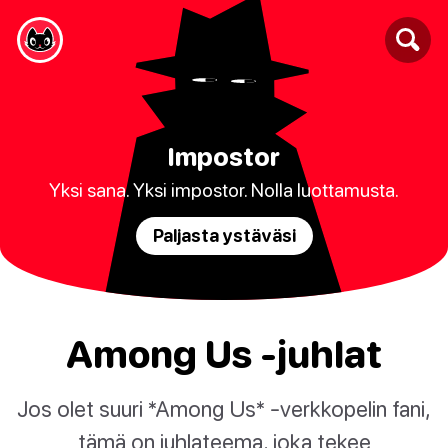
Impostor
Yksi sana. Yksi impostor. Nolla luottamusta.
Paljasta ystäväsi
Among Us -juhlat
Jos olet suuri *Among Us* -verkkopelin fani,
tämä on juhlateema, joka tekee