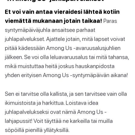
Et voi vain antaa vieraidesi lähteä kotiin
viemättä mukanaan jotain taikaa!
Paras
syntymäpäiväjuhla ansaitsee parhaat
juhlapalvelukset. Ajattele jotain, mitä lapset voivat
pitää kädessään Among Us -avaruusalusjuhlien
jälkeen. Se voi olla leluavaruusalus tai mitä tahansa,
mikä muistuttaa heitä joskus hauskanpidosta
yhden erityisen Among Us -syntymäpäivän aikana!
Sen ei tarvitse olla kallista, ja sen tarvitsee vain olla
ikimuistoista ja harkittua. Loistava idea
juhlapalvelukseksi ovat nämä Among Us -
lahjapussit! Voit täyttää ne karkeilla tai muilla
söpöillä pienillä yllätyksillä.