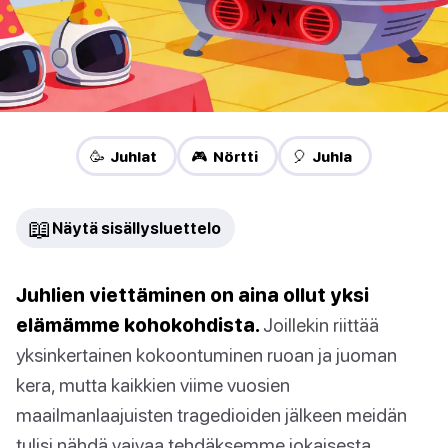
🥳 Juhlat
🎮 Nörtti
🎈 Juhla
📖
Näytä sisällysluettelo
Juhlien viettäminen on aina ollut yksi
elämämme kohokohdista.
Joillekin riittää
yksinkertainen kokoontuminen ruoan ja juoman
kera, mutta kaikkien viime vuosien
maailmanlaajuisten tragedioiden jälkeen meidän
tulisi nähdä vaivaa tehdäksemme jokaisesta