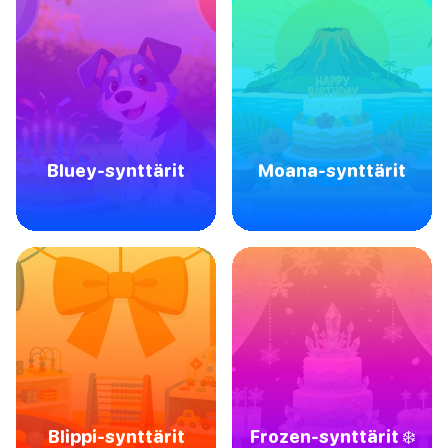
Bluey-synttärit
Moana-synttärit
Blippi-synttärit
Frozen-synttärit ❄️