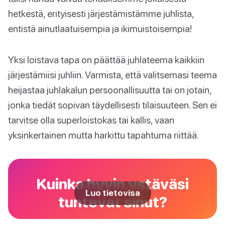
hetkestä, erityisesti järjestämistämme juhlista,
entistä ainutlaatuisempia ja ikimuistoisempia!
Yksi loistava tapa on päättää juhlateema kaikkiin
järjestämiisi juhliin. Varmista, että valitsemasi teema
heijastaa juhlakalun persoonallisuutta tai on jotain,
jonka tiedät sopivan täydellisesti tilaisuuteen. Sen ei
tarvitse olla superloistokas tai kallis, vaan
yksinkertainen mutta harkittu tapahtuma riittää.
Kuinka hyvin ystäväsi
Luo tietovisa
tuntevat sinut?