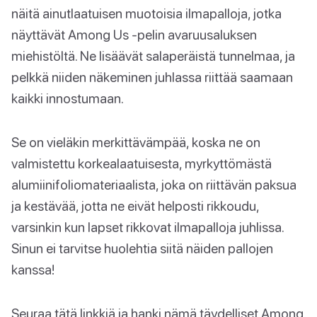
näitä ainutlaatuisen muotoisia ilmapalloja, jotka
näyttävät Among Us -pelin avaruusaluksen
miehistöltä. Ne lisäävät salaperäistä tunnelmaa, ja
pelkkä niiden näkeminen juhlassa riittää saamaan
kaikki innostumaan.
Se on vieläkin merkittävämpää, koska ne on
valmistettu korkealaatuisesta, myrkyttömästä
alumiinifoliomateriaalista, joka on riittävän paksua
ja kestävää, jotta ne eivät helposti rikkoudu,
varsinkin kun lapset rikkovat ilmapalloja juhlissa.
Sinun ei tarvitse huolehtia siitä näiden pallojen
kanssa!
Seuraa tätä linkkiä ja hanki nämä täydelliset Among