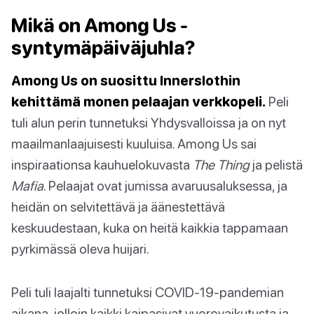
Mikä on Among Us -
syntymäpäiväjuhla?
Among Us on suosittu Innerslothin
kehittämä monen pelaajan verkkopeli.
Peli
tuli alun perin tunnetuksi Yhdysvalloissa ja on nyt
maailmanlaajuisesti kuuluisa. Among Us sai
inspiraationsa kauhuelokuvasta
The Thing
ja pelistä
Mafia
. Pelaajat ovat jumissa avaruusaluksessa, ja
heidän on selvitettävä ja äänestettävä
keskuudestaan, kuka on heitä kaikkia tappamaan
pyrkimässä oleva huijari.
Peli tuli laajalti tunnetuksi COVID-19-pandemian
aikana, jolloin kaikki kaipasivat vuorovaikutusta ja