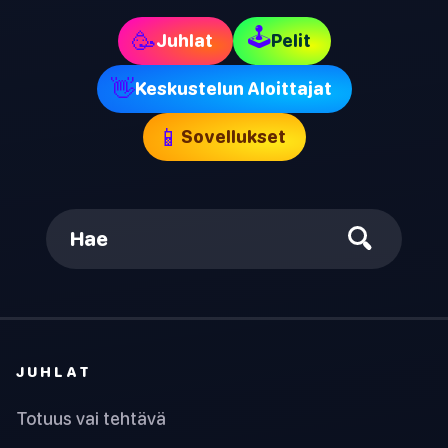
🕹
🥳
Juhlat
Pelit
👋
Keskustelun Aloittajat
📱
Sovellukset
Hae
JUHLAT
Totuus vai tehtävä