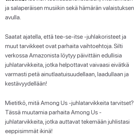
ja salaperäisen musiikin sekä hämärän valaistuksen
avulla.
Saatat ajatella, että tee-se-itse -juhlakoristeet ja
muut tarvikkeet ovat parhaita vaihtoehtoja. Silti
verkossa Amazonista löytyy päivittäin edullisia
juhlatarvikkeita, jotka helpottavat vaivaasi eivätkä
varmasti petä ainutlaatuisuudellaan, laadullaan ja
kestävyydellään!
Mietitkö, mitä Among Us -juhlatarvikkeita tarvitset?
Tässä muutamia parhaita Among Us -
juhlatarvikkeita, jotka auttavat tekemään juhlistasi
eeppisimmät ikinä!