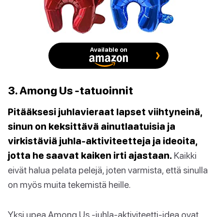
Available on
3. Among Us -tatuoinnit
Pitääksesi juhlavieraat lapset viihtyneinä,
sinun on keksittävä ainutlaatuisia ja
virkistäviä juhla-aktiviteetteja ja ideoita,
jotta he saavat kaiken irti ajastaan.
Kaikki
eivät halua pelata pelejä, joten varmista, että sinulla
on myös muita tekemistä heille.
Yksi upea Among Us -juhla-aktiviteetti-idea ovat