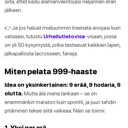
siitä, ettet kadu elämänvalintojasi neljännen erän
jälkeen.
👉 Ja jos haluat mieluummin treenata aivojasi kuin
vatsaasi, tutustu
Urheilutietovisa
-visaan, jossa
on yli 50 kysymystä, jotka testaavat kaikkien lajien,
jalkapallosta lacrosseen, faneja.
Miten pelata 999-haaste
Idea on yksinkertainen: 9 erää, 9 hodaria, 9
olutta.
Mutta älä mene lankaan – se on
enemmänkin maraton kuin sprintti, ja juuri tahdin
pitäminen tekee siitä vaikeaa. Näin se toimii:
1. Yksi per erä