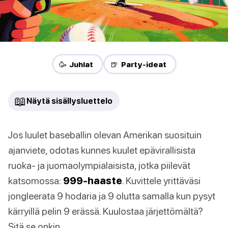
🥳 Juhlat
🍺 Party-ideat
📖
Näytä sisällysluettelo
Jos luulet baseballin olevan Amerikan suosituin
ajanviete, odotas kunnes kuulet epävirallisista
ruoka- ja juomaolympialaisista, jotka piilevät
katsomossa:
999-haaste
. Kuvittele yrittäväsi
jongleerata 9 hodaria ja 9 olutta samalla kun pysyt
kärryillä pelin 9 erässä. Kuulostaa järjettömältä?
Sitä se onkin.