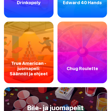
Drinkopoly
Edward 40 Hands
True American -
juomapeli:
Chug Roulette
Säännöt ja ohjeet
Bile- ja juomapelit