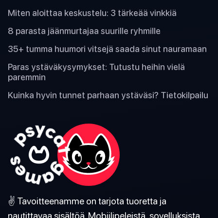
Miten aloittaa keskustelu: 3 tärkeää vinkkiä
8 parasta jäänmurtajaa suurille ryhmille
35+ tumma huumori vitsejä saada sinut nauramaan
Paras ystäväkysymykset: Tutustu heihin vielä
paremmin
Kuinka hyvin tunnet parhaan ystäväsi? Tietokilpailu
✌️ Tavoitteenamme on tarjota tuoretta ja
nautittavaa sisältöä. Mobiilipeleistä, sovelluksista