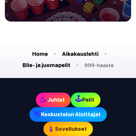
Home
Aikakauslehti
Bile- ja juomapelit
999-haaste
🕹
🥳
Juhlat
Pelit
👋
Keskustelun Aloittajat
📱
Sovellukset