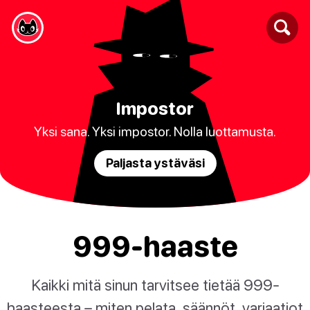
Impostor
Yksi sana. Yksi impostor. Nolla luottamusta.
Paljasta ystäväsi
999-haaste
Kaikki mitä sinun tarvitsee tietää 999-
haasteesta – miten pelata, säännöt, variaatiot