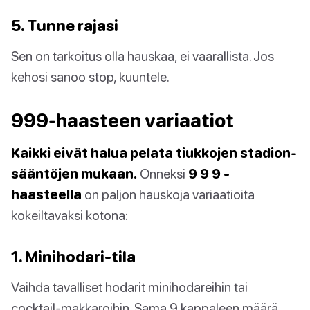
5. Tunne rajasi
Sen on tarkoitus olla hauskaa, ei vaarallista. Jos
kehosi sanoo stop, kuuntele.
999-haasteen variaatiot
Kaikki eivät halua pelata tiukkojen stadion-
sääntöjen mukaan.
Onneksi
9 9 9 -
haasteella
on paljon hauskoja variaatioita
kokeiltavaksi kotona:
1. Minihodari-tila
Vaihda tavalliset hodarit minihodareihin tai
cocktail-makkaroihin. Sama 9 kappaleen määrä,