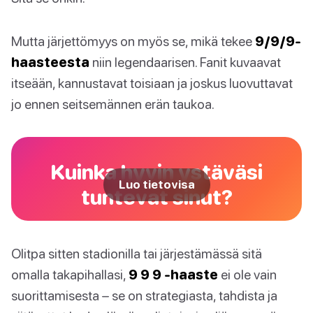
Mutta järjettömyys on myös se, mikä tekee
9/9/9-
haasteesta
niin legendaarisen. Fanit kuvaavat
itseään, kannustavat toisiaan ja joskus luovuttavat
jo ennen seitsemännen erän taukoa.
Kuinka hyvin ystäväsi
Luo tietovisa
tuntevat sinut?
Olitpa sitten stadionilla tai järjestämässä sitä
omalla takapihallasi,
9 9 9 -haaste
ei ole vain
suorittamisesta – se on strategiasta, tahdista ja