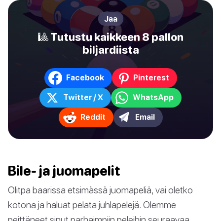
Jaa
🎱 Tutustu kaikkeen 8 pallon
biljardiista
Facebook
Pinterest
Twitter / X
WhatsApp
Reddit
Email
Bile- ja juomapelit
Olitpa baarissa etsimässä juomapeliä, vai oletko
kotona ja haluat pelata juhlapelejä. Olemme
peittäneet sinut parhaimpiin peleihin seuraavaa