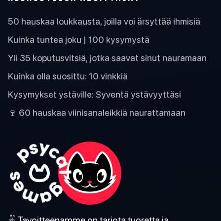
50 hauskaa loukkausta, joilla voi ärsyttää ihmisiä
Kuinka tuntea joku | 100 kysymystä
Yli 35 koputusvitsiä, jotka saavat sinut nauramaan
Kuinka olla suosittu: 10 vinkkiä
Kysymykset ystäville: Syventä ystävyyttäsi
🍷 60 hauskaa viinisanaleikkiä naurattamaan
✌️ Tavoitteenamme on tarjota tuoretta ja