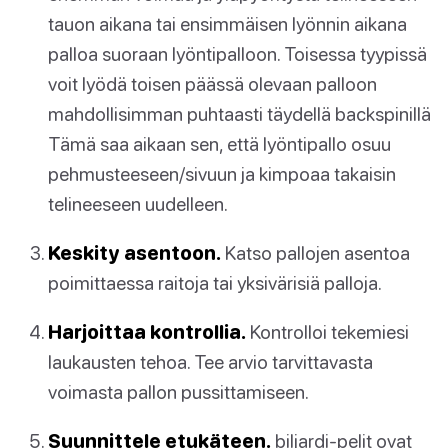
tauon aikana tai ensimmäisen lyönnin aikana
palloa suoraan lyöntipalloon. Toisessa tyypissä
voit lyödä toisen päässä olevaan palloon
mahdollisimman puhtaasti täydellä backspinillä
Tämä saa aikaan sen, että lyöntipallo osuu
pehmusteeseen/sivuun ja kimpoaa takaisin
telineeseen uudelleen.
Keskity asentoon.
Katso pallojen asentoa
poimittaessa raitoja tai yksivärisiä palloja.
Harjoittaa kontrollia.
Kontrolloi tekemiesi
laukausten tehoa. Tee arvio tarvittavasta
voimasta pallon pussittamiseen.
Suunnittele etukäteen.
biljardi-pelit ovat