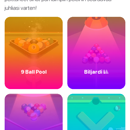
juhliasi varten!
9 Ball Pool
Biljardi 🎱