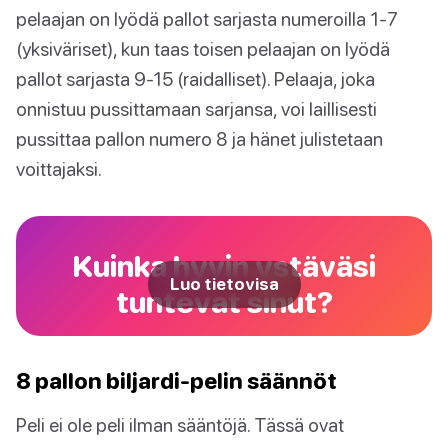
pelaajan on lyödä pallot sarjasta numeroilla 1-7
(yksiväriset), kun taas toisen pelaajan on lyödä
pallot sarjasta 9-15 (raidalliset). Pelaaja, joka
onnistuu pussittamaan sarjansa, voi laillisesti
pussittaa pallon numero 8 ja hänet julistetaan
voittajaksi.
Kuinka hyvin ystäväsi
Luo tietovisa
tuntevat sinut?
8 pallon biljardi-pelin säännöt
Peli ei ole peli ilman sääntöjä. Tässä ovat