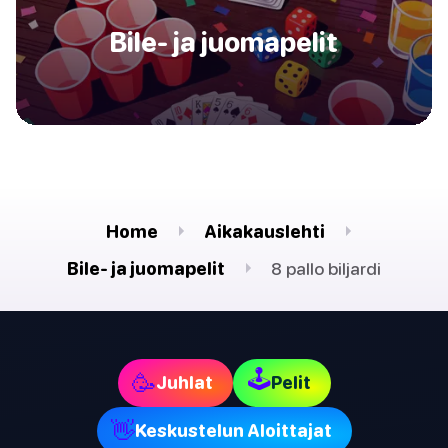
Bile- ja juomapelit
Home
Aikakauslehti
Bile- ja juomapelit
8 pallo biljardi
🕹
🥳
Juhlat
Pelit
👋
Keskustelun Aloittajat