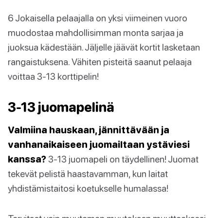
6 Jokaisella pelaajalla on yksi viimeinen vuoro
muodostaa mahdollisimman monta sarjaa ja
juoksua kädestään. Jäljelle jäävät kortit lasketaan
rangaistuksena. Vähiten pisteitä saanut pelaaja
voittaa 3-13 korttipelin!
3-13 juomapelinä
Valmiina hauskaan, jännittävään ja
vanhanaikaiseen juomailtaan ystäviesi
kanssa?
3-13 juomapeli on täydellinen! Juomat
tekevät pelistä haastavamman, kun laitat
yhdistämistaitosi koetukselle humalassa!