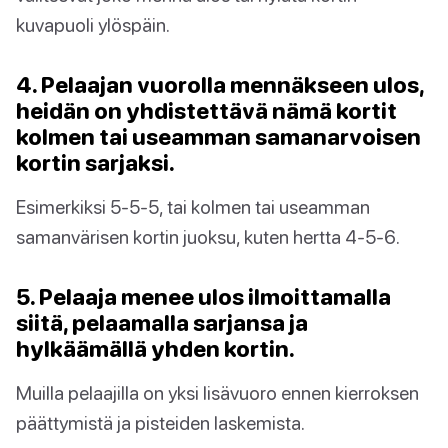
kuvapuoli ylöspäin.
4. Pelaajan vuorolla mennäkseen ulos,
heidän on yhdistettävä nämä kortit
kolmen tai useamman samanarvoisen
kortin sarjaksi.
Esimerkiksi 5-5-5, tai kolmen tai useamman
samanvärisen kortin juoksu, kuten hertta 4-5-6.
5. Pelaaja menee ulos ilmoittamalla
siitä, pelaamalla sarjansa ja
hylkäämällä yhden kortin.
Muilla pelaajilla on yksi lisävuoro ennen kierroksen
päättymistä ja pisteiden laskemista.