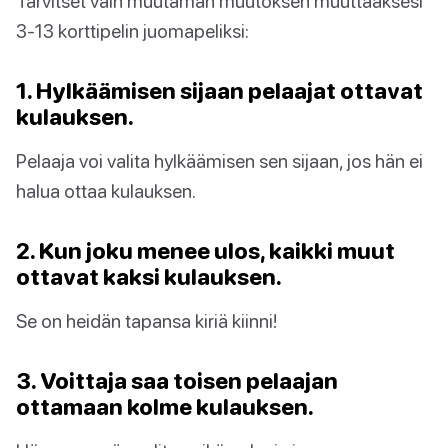
Tarvitset vain muutaman muutoksen muuttaaksesi
3-13 korttipelin juomapeliksi:
1. Hylkäämisen sijaan pelaajat ottavat
kulauksen.
Pelaaja voi valita hylkäämisen sen sijaan, jos hän ei
halua ottaa kulauksen.
2. Kun joku menee ulos, kaikki muut
ottavat kaksi kulauksen.
Se on heidän tapansa kiriä kiinni!
3. Voittaja saa toisen pelaajan
ottamaan kolme kulauksen.