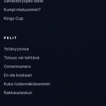
Sanaselityspeli ideat
Kumpi mieluummin?
Kings Cup
PELIT
Ystävyysvisa
Totuus vai tehtävä
Onnennumero
En ole koskaan
Kuka todennäköisemmin
Rakkauslaskuri