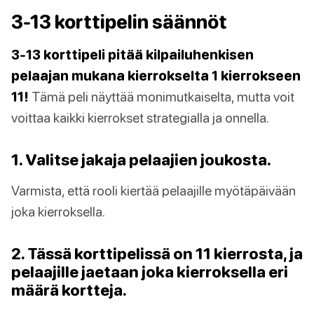
3-13 korttipelin säännöt
3-13 korttipeli pitää kilpailuhenkisen
pelaajan mukana kierrokselta 1 kierrokseen
11!
Tämä peli näyttää monimutkaiselta, mutta voit
voittaa kaikki kierrokset strategialla ja onnella.
1. Valitse jakaja pelaajien joukosta.
Varmista, että rooli kiertää pelaajille myötäpäivään
joka kierroksella.
2. Tässä korttipelissä on 11 kierrosta, ja
pelaajille jaetaan joka kierroksella eri
määrä kortteja.