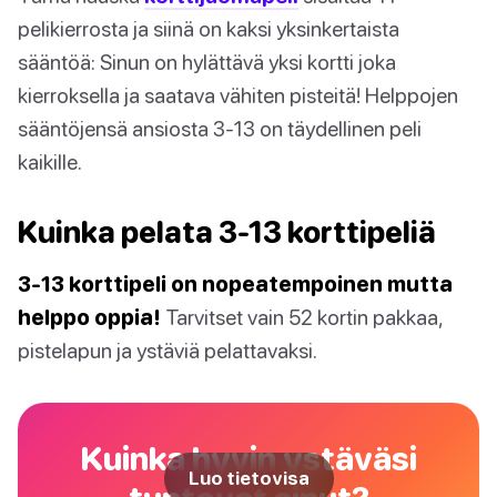
pelikierrosta ja siinä on kaksi yksinkertaista
sääntöä: Sinun on hylättävä yksi kortti joka
kierroksella ja saatava vähiten pisteitä! Helppojen
sääntöjensä ansiosta 3-13 on täydellinen peli
kaikille.
Kuinka pelata 3-13 korttipeliä
3-13 korttipeli on nopeatempoinen mutta
helppo oppia!
Tarvitset vain 52 kortin pakkaa,
pistelapun ja ystäviä pelattavaksi.
Kuinka hyvin ystäväsi
Luo tietovisa