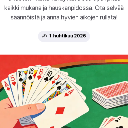
kaikki mukana ja hauskanpidossa. Ota selvää
säännöistä ja anna hyvien aikojen rullata!
✍️ 1. huhtikuu 2026