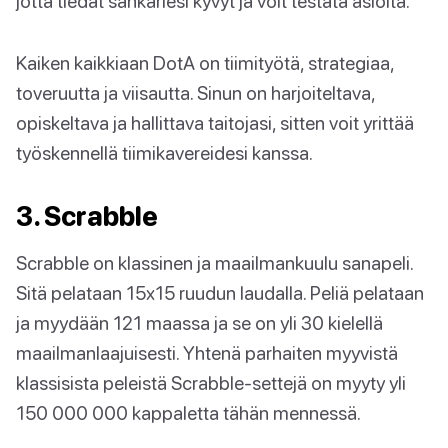
jotta tiedät sankariesi kyvyt ja voit testata asioita.
Kaiken kaikkiaan DotA on tiimityötä, strategiaa,
toveruutta ja viisautta. Sinun on harjoiteltava,
opiskeltava ja hallittava taitojasi, sitten voit yrittää
työskennellä tiimikavereidesi kanssa.
3. Scrabble
Scrabble on klassinen ja maailmankuulu sanapeli.
Sitä pelataan 15x15 ruudun laudalla. Peliä pelataan
ja myydään 121 maassa ja se on yli 30 kielellä
maailmanlaajuisesti. Yhtenä parhaiten myyvistä
klassisista peleistä Scrabble-settejä on myyty yli
150 000 000 kappaletta tähän mennessä.