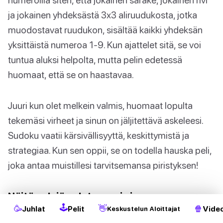
ja jokainen yhdeksästä 3x3 aliruudukosta, jotka
muodostavat ruudukon, sisältää kaikki yhdeksän
yksittäistä numeroa 1-9. Kun ajattelet sitä, se voi
tuntua aluksi helpolta, mutta pelin edetessä
huomaat, että se on haastavaa.
Juuri kun olet melkein valmis, huomaat lopulta
tekemäsi virheet ja sinun on jäljitettävä askeleesi.
Sudoku vaatii kärsivällisyyttä, keskittymistä ja
strategiaa. Kun sen oppii, se on todella hauska peli,
joka antaa muistillesi tarvitsemansa piristyksen!
2
Näitä pelejä pelatessasi sinun on
🕹
🥳
👋
🍿
Juhlat
Pelit
Video
Keskustelun Aloittajat
muistettava, että jokainen suorittamasi