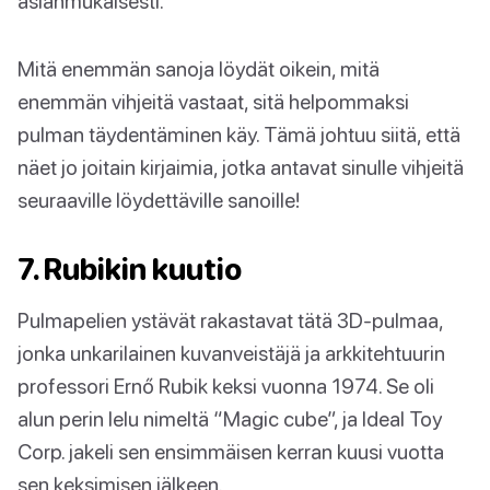
asianmukaisesti.
Mitä enemmän sanoja löydät oikein, mitä
enemmän vihjeitä vastaat, sitä helpommaksi
pulman täydentäminen käy. Tämä johtuu siitä, että
näet jo joitain kirjaimia, jotka antavat sinulle vihjeitä
seuraaville löydettäville sanoille!
7. Rubikin kuutio
Pulmapelien ystävät rakastavat tätä 3D-pulmaa,
jonka unkarilainen kuvanveistäjä ja arkkitehtuurin
professori Ernő Rubik keksi vuonna 1974. Se oli
alun perin lelu nimeltä “Magic cube”, ja Ideal Toy
Corp. jakeli sen ensimmäisen kerran kuusi vuotta
sen keksimisen jälkeen.