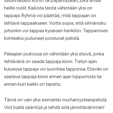
satunnaisesti kortin tai paperinpalan, joka antaa
heille roolit. Kaikista teistä vähintään yksi on
tappaja. Ryhmä voi päättää, mitä tappajan on
tehtävä tappaakseen. Voitte sopia, että silmänisku
johonkin voi tappaa kyseisen henkilön. Tappamisen
kohteeksi joutuneet poistuvat pelistä.
Pelaajien joukossa on vähintään yksi etsivä, jonka
tehtävänä on saada tappaja kiinni. Tietyn ajan
kuluessa tappaja voi suorittaa tapponsa. Etsivän on
saatava tappaja kiinni ennen ajan loppumista tai
ennen kuin kaikki on tapettu.
Tämä on vain yksi esimerkki murhamysteeripelistä.
Voit lisätä sääntöjä ja tehdä siitä jännittävämmän!