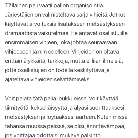
Tällainen peli vaatii paljon organisointia.
Järjestäjien on valmisteltava sarja vihjeitä. Jotkut
käyttävät arvoituksia lisätäkseen metsästykseen
dramaattista vaikutelmaa. He antavat osallistujille
ensimmäisen vihjeen, joka johtaa seuraavaan
vihjeeseen ja niin edelleen. Vihjeiden on oltava
erittäin älykkäitä, tarkkoja, mutta ei liian ilmeisiä,
jotta osallistujien on todella keskityttävä ja
ajateltava vihjeiden selvittämiseksi.
Voit pelata tätä peliä joukkueissa. Voit käyttää
tiimityötä, kekseliäisyyttä ja älyäsi suorittaaksesi
metsästyksen ja löytääksesi aarteen. Kuten missä
tahansa muussa pelissä, se olisi jännittävämpää,
jos voittajaa odottaisi mukava palkinto