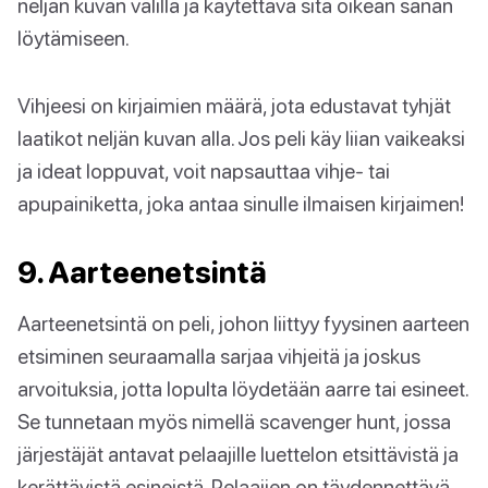
neljän kuvan välillä ja käytettävä sitä oikean sanan
löytämiseen.
Vihjeesi on kirjaimien määrä, jota edustavat tyhjät
laatikot neljän kuvan alla. Jos peli käy liian vaikeaksi
ja ideat loppuvat, voit napsauttaa vihje- tai
apupainiketta, joka antaa sinulle ilmaisen kirjaimen!
9. Aarteenetsintä
Aarteenetsintä on peli, johon liittyy fyysinen aarteen
etsiminen seuraamalla sarjaa vihjeitä ja joskus
arvoituksia, jotta lopulta löydetään aarre tai esineet.
Se tunnetaan myös nimellä scavenger hunt, jossa
järjestäjät antavat pelaajille luettelon etsittävistä ja
kerättävistä esineistä. Pelaajien on täydennettävä