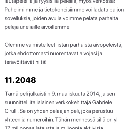
lautapeleillä ja fyysisillä peleillä, myös verkossa!
Puhelimiimme ja tietokoneisiimme voi ladata paljon
sovelluksia, joiden avulla voimme pelata parhaita
pelejä uneliaille aivoillemme.
Olemme valmistelleet listan parhaista aivopeleistä,
jotka ehdottomasti nuorentavat aivojasi ja
terävöittävät niitä!
11. 2048
Tämä peli julkaistiin 9. maaliskuuta 2014, ja sen
suunnitteli italialainen verkkokehittäjä Gabriele
Cirulli. Se on yhden pelaajan peli, joka perustuu
yhteen ja numeroihin. Tähän mennessä sillä on yli
17 miljoonaa latausta ja miljoonia aktiivisia