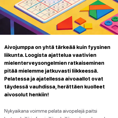
Aivojumppa on yhtä tärkeää kuin fyysinen
liikunta. Loogista ajattelua vaativien
mielenterveysongelmien ratkaiseminen
pitää mielemme jatkuvasti liikkeessä.
Pelatessa ja ajatellessa aivoaallot ovat
täydessä vauhdissa, herättäen kuolleet
aivosolut henkiin!
Nykyaikana voimme pelata aivopelejä paitsi