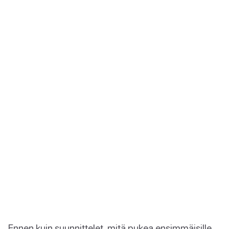
Ennen kuin suunnittelet, mitä pukea ensimmäisille