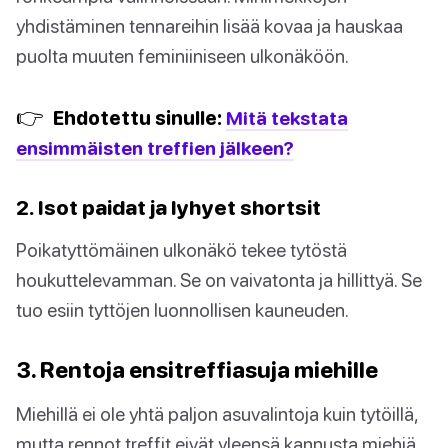
yhdistäminen tennareihin lisää kovaa ja hauskaa
puolta muuten feminiiniseen ulkonäköön.
👉
Ehdotettu sinulle:
Mitä tekstata
ensimmäisten treffien jälkeen?
2. Isot paidat ja lyhyet shortsit
Poikatyttömäinen ulkonäkö tekee tytöstä
houkuttelevamman. Se on vaivatonta ja hillittyä. Se
tuo esiin tyttöjen luonnollisen kauneuden.
3. Rentoja ensitreffiasuja miehille
Miehillä ei ole yhtä paljon asuvalintoja kuin tytöillä,
mutta rennot treffit eivät yleensä kannusta miehiä