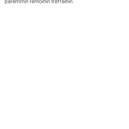
paremmin rentoihin treffeihin.