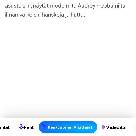
asusteisiin, näytät modernilta Audrey Hepburnilta
ilman valkoisia hanskoja ja hattua!
🕹
👋
🍿
uhlat
Pelit
Videoita
Keskustelun Aloittajat