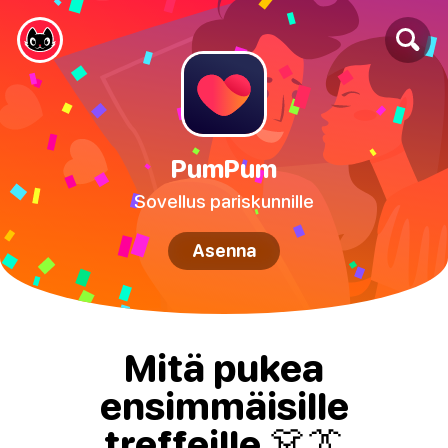
PumPum
Sovellus pariskunnille
Asenna
Mitä pukea
ensimmäisille
treffeille 👗👔