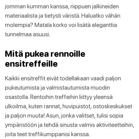
jomman kumman kanssa, riippuen jalkineiden
materiaalista ja tietysti väristä. Haluatko vähän
molempia? Matala korko voi lisätä eleganttia
tunnelmaa asuusi.
Mitä pukea rennoille
ensitreffeille
Kaikki ensitreffit eivät todellakaan vaadi paljon
pukeutumista ja valmistautumista muodin
osastolla. Rentoihin treffeihin liittyy yleensä
ulkoilma, kuten rannat, huvipuistot, ostoskeskukset
ja paljon muuta! Asun, jonka valitset, tulisi sopia
ympäristöön ja tehdä sinusta valmis aktiviteetteihin,
joita teet treffikumppanisi kanssa.