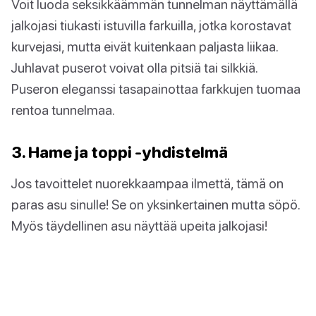
Voit luoda seksikkäämmän tunnelman näyttämällä
jalkojasi tiukasti istuvilla farkuilla, jotka korostavat
kurvejasi, mutta eivät kuitenkaan paljasta liikaa.
Juhlavat puserot voivat olla pitsiä tai silkkiä.
Puseron eleganssi tasapainottaa farkkujen tuomaa
rentoa tunnelmaa.
3. Hame ja toppi -yhdistelmä
Jos tavoittelet nuorekkaampaa ilmettä, tämä on
paras asu sinulle! Se on yksinkertainen mutta söpö.
Myös täydellinen asu näyttää upeita jalkojasi!