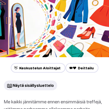
👋 Keskustelun Aloittajat
🍽️❤️ Deittailu
📖
Näytä sisällysluettelo
Me kaikki jännitämme ennen ensimmäisiä treffejä,
yritämme parhaamme ollaksemme parhaita